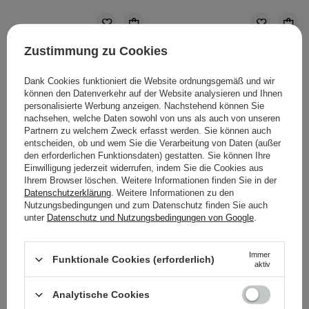
Zustimmung zu Cookies
Dank Cookies funktioniert die Website ordnungsgemäß und wir
können den Datenverkehr auf der Website analysieren und Ihnen
personalisierte Werbung anzeigen. Nachstehend können Sie
nachsehen, welche Daten sowohl von uns als auch von unseren
Partnern zu welchem Zweck erfasst werden. Sie können auch
entscheiden, ob und wem Sie die Verarbeitung von Daten (außer
den erforderlichen Funktionsdaten) gestatten. Sie können Ihre
Einwilligung jederzeit widerrufen, indem Sie die Cookies aus
Ihrem Browser löschen. Weitere Informationen finden Sie in der
Datenschutzerklärung
. Weitere Informationen zu den
Nutzungsbedingungen und zum Datenschutz finden Sie auch
WAHL DER KOSMETOLOGIN
unter
Datenschutz und Nutzungsbedingungen von Google
.
The Ordinary - 100%
The Ordinary - Natural
Organic Cold - Pressed
Moisturizing Factors + HA
Immer
Funktionale Cookies (erforderlich)
aktiv
Rose Hip - 100%
-
biologisches,
Feuchtigkeitsspendende
Analytische Cookies
kaltgepresstes Wildrosen-
Gesichtscreme mit