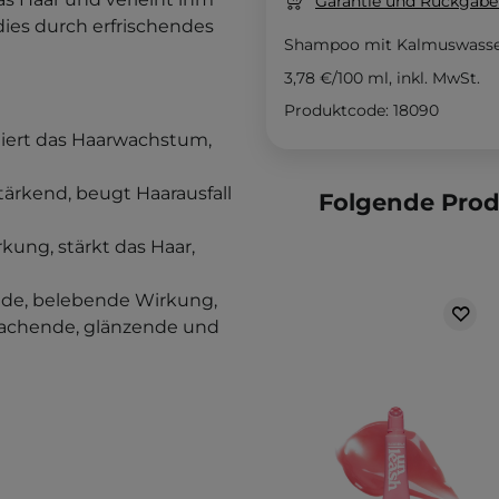
Garantie und Rückgaber
dies durch erfrischendes
Shampoo mit Kalmuswass
3,78 €
/
100 ml
, inkl. MwSt.
Produktcode: 18090
uliert das Haarwachstum,
tärkend, beugt Haarausfall
Folgende Pro
kung, stärkt das Haar,
de, belebende Wirkung,
achende, glänzende und