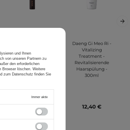
Heimish - Dailism
Daeng Gi Meo Ri -
Smudge Stop
Vitalizing
lysieren und Ihnen
Curling Brown
Treatment -
ch von unseren Partnern zu
Mascara - Braune
Revitalisierende
ußer den erforderlichen
kräuselnde
Haarspülung -
em Browser löschen. Weitere
nd zum Datenschutz finden Sie
Wimperntusche -
300ml
9g
Immer aktiv
8,70 €
12,40 €