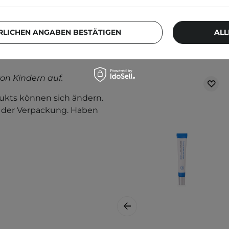
RLICHEN ANGABEN BESTÄTIGEN
ALL
Weitere Produkt
rwenden Sie das Produkt
on Kindern auf.
kts können sich ändern.
f der Verpackung. Haben