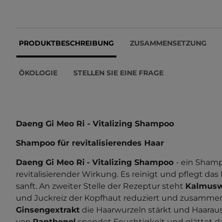
PRODUKTBESCHREIBUNG
ZUSAMMENSETZUNG
ÖKOLOGIE
STELLEN SIE EINE FRAGE
Daeng Gi Meo Ri - Vitalizing Shampoo
Shampoo für revitalisierendes Haar
Daeng Gi Meo Ri
- Vitalizing Shampoo
- ein Shamp
revitalisierender Wirkung. Es reinigt und pflegt da
sanft. An zweiter Stelle der Rezeptur steht
Kalmusw
und Juckreiz der Kopfhaut reduziert und zusamme
Ginsengextrakt
die Haarwurzeln stärkt und Haaraus
von
Panthenol
spendet Feuchtigkeit und glättet da