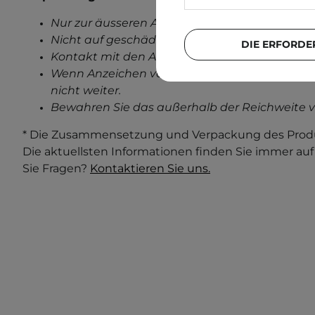
Nur zur äusseren Anwendung.
Nicht auf geschädigter Haut anwenden.
DIE ERFORDE
Kontakt mit den Augen vermeiden.
Wenn Anzeichen von Reizungen auftreten, ve
nicht weiter.
Bewahren Sie das außerhalb der Reichweite v
* Die Zusammensetzung und Verpackung des Produ
Die aktuellsten Informationen finden Sie immer au
Sie Fragen?
Kontaktieren Sie uns.