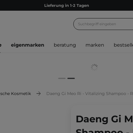
Lieferung in 1-2 Tagen
Empfehle uns weiter und sammle noch mehr Punkte
Kostenloser Versand ab 60 €
Ökologie
e
eigenmarken
beratung
marken
bestsell
Versand nach Deutschland und Österreich
Treueprogramm
Lieferung in 1-2 Tagen
Empfehle uns weiter und sammle noch mehr Punkte
Kostenloser Versand ab 60 €
ische Kosmetik
Daeng Gi Meo Ri - Vitalizing Shampoo - 
Ökologie
Daeng Gi Me
Shampoo - 