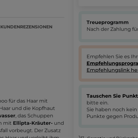
Treueprogramm
KUNDENREZENSIONEN
Nach der Zahlung für
Empfehlen Sie es Ih
Empfehlungsprog
Empfehlungslink he
Tauschen Sie Punk
oo für das Haar mit
bitte ein.
s Haar und die Kopfhaut
Sie haben noch kein
asser
, das Schuppen
Punkte gegen Produ
n mit
Ellipta-Kräuter-
und
fall vorbeugt. Der Zusatz
s Haar und verleiht ihm