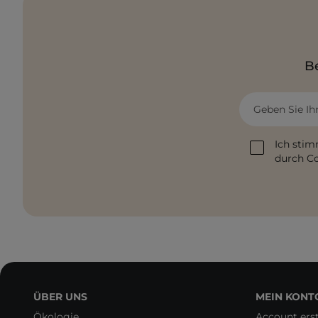
Be
Geben Sie Ih
Ich stim
durch Co
ÜBER UNS
MEIN KONT
Ökologie
Account erst