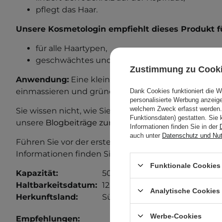
pflegt das Haar.
Unsere Kosmetologin empfiehlt dieses Produkt f
für alle Haartypen,
geschwächtes und zu Haarausfall neigendes Ha
Zustimmung zu Cook
Anwendung:
Eine kleine Menge des Shampoos auf 
einmassieren und gründlich mit Wasser ausspülen.
Dank Cookies funktioniert die 
personalisierte Werbung anzei
welchem Zweck erfasst werden. 
Sie wissen nicht, wie Sie Ihr Haar pflegen sollen? Le
Funktionsdaten) gestatten. Sie 
unsere
Blogbeiträge zur Haarpflege!
Informationen finden Sie in der
auch unter
Datenschutz und Nu
Führen Sie vor der ersten Anwendung einen Allergi
Informationen finden Sie in unserem Beitrag zum
A
Funktionale Cookies 
Kapazität:
500 ml
Haltbarkeitsdatum:
12 Monate von der Öffnung.
Analytische Cookies
Herkunftsland:
Südkorea.
Werbe-Cookies
Empfehlungen: