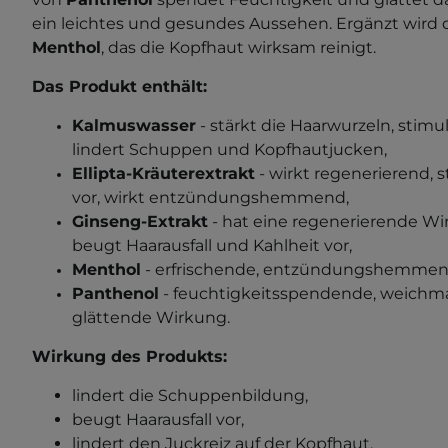
ein leichtes und gesundes Aussehen. Ergänzt wird 
Menthol
, das die Kopfhaut wirksam reinigt.
Das Produkt enthält:
Kalmuswasser
-
stärkt die Haarwurzeln, stim
lindert Schuppen und Kopfhautjucken,
Ellipta-Kräuterextrakt
- wirkt regenerierend, s
vor, wirkt entzündungshemmend,
Ginseng-Extrakt
- hat eine regenerierende Wir
beugt Haarausfall und Kahlheit vor,
Menthol
- erfrischende, entzündungshemmen
Panthenol
- feuchtigkeitsspendende, weichm
glättende Wirkung.
Wirkung des Produkts:
lindert die Schuppenbildung,
beugt Haarausfall vor,
lindert den Juckreiz auf der Kopfhaut,