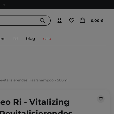
0,00 €
ers
lsf
blog
sale
Revitalisierendes Haarshampoo - 500ml
o Ri - Vitalizing
Revitalisierendes