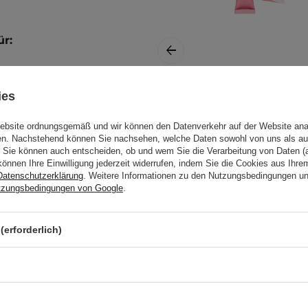
ür:
ar.
ies
Unleashia - Sunset
die nasse Kopfhaut
Dazzle Gloss Balm
 Bei Bedarf wiederholen
.
Website ordnungsgemäß und wir können den Datenverkehr auf der Website ana
- Lip Gloss - Nr.1
gen. Nachstehend können Sie nachsehen, welche Daten sowohl von uns als au
Malibu - 10g
Sie können auch entscheiden, ob und wem Sie die Verarbeitung von Daten (a
sen Sie
können Ihre Einwilligung jederzeit widerrufen, indem Sie die Cookies aus Ihr
Datenschutzerklärung
. Weitere Informationen zu den Nutzungsbedingungen u
tzungsbedingungen von Google
.
etest durch. Weitere
llergietest
.
(erforderlich)
9,99 €