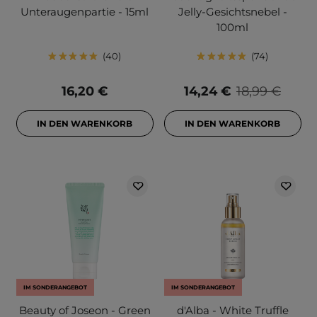
Unteraugenpartie - 15ml
Jelly-Gesichtsnebel -
100ml
40
74
16,20 €
14,24 €
18,99 €
IN DEN WARENKORB
IN DEN WARENKORB
IM SONDERANGEBOT
IM SONDERANGEBOT
Beauty of Joseon - Green
d'Alba - White Truffle