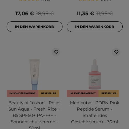
17,06 €
18,95 €
11,35 €
11,95 €
IN DEN WARENKORB
IN DEN WARENKORB
IM SONDERANGEBOT
BESTSELLER
IM SONDERANGEBOT
BESTSELLER
Beauty of Joseon - Relief
Medicube - PDRN Pink
Sun Aqua - Fresh: Rice +
Peptide Serum -
B5 SPF50+ PA++++ -
Straffendes
Sonnenschutzcreme -
Gesichtsserum - 30ml
50ml