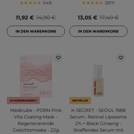
143
207
11,92 €
14,90 €
13,05 €
17,40 €
IN DEN WARENKORB
IN DEN WARENKORB
IM SONDERANGEBOT
BESTSELLER
Medicube - PDRN Pink
K-SECRET - SEOUL 1988
Vita Coating Mask -
Serum : Retinal Liposome
Regenerierende
2% + Black Ginseng -
Gesichtsmaske - 22g
Straffendes Serum mit