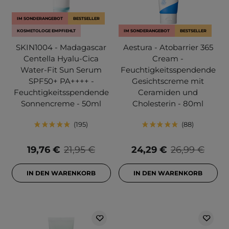
IM SONDERANGEBOT
BESTSELLER
KOSMETOLOGE EMPFIEHLT
IM SONDERANGEBOT
BESTSELLER
SKIN1004 - Madagascar
Aestura - Atobarrier 365
Centella Hyalu-Cica
Cream -
Water-Fit Sun Serum
Feuchtigkeitsspendende
SPF50+ PA++++ -
Gesichtscreme mit
Feuchtigkeitsspendende
Ceramiden und
Sonnencreme - 50ml
Cholesterin - 80ml
195
88
19,76 €
21,95 €
24,29 €
26,99 €
IN DEN WARENKORB
IN DEN WARENKORB