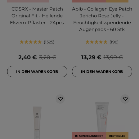
COSRX - Master Patch
Abib - Collagen Eye Patch
Original Fit - Heilende
Jericho Rose Jelly -
Ekzem-Pflaster - 24pcs.
Feuchtigkeitsspendende
Augenpads - 60 Stk
1325
198
2,40 €
3,20 €
13,29 €
13,99 €
IN DEN WARENKORB
IN DEN WARENKORB
IM SONDERANGEBOT
BESTSELLER