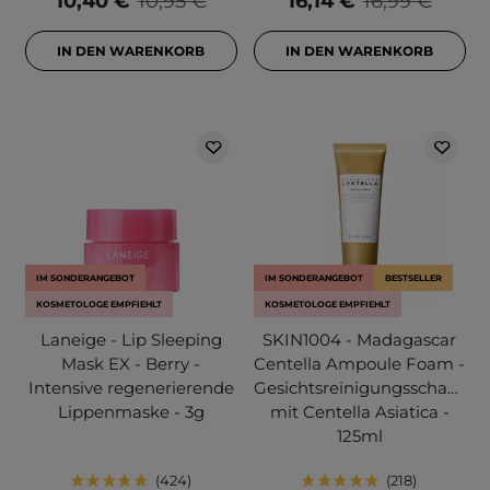
10,40 €
10,95 €
16,14 €
16,99 €
IN DEN WARENKORB
IN DEN WARENKORB
IM SONDERANGEBOT
IM SONDERANGEBOT
BESTSELLER
KOSMETOLOGE EMPFIEHLT
KOSMETOLOGE EMPFIEHLT
Laneige - Lip Sleeping
SKIN1004 - Madagascar
Mask EX - Berry -
Centella Ampoule Foam -
Intensive regenerierende
Gesichtsreinigungsschaum
Lippenmaske - 3g
mit Centella Asiatica -
125ml
424
218