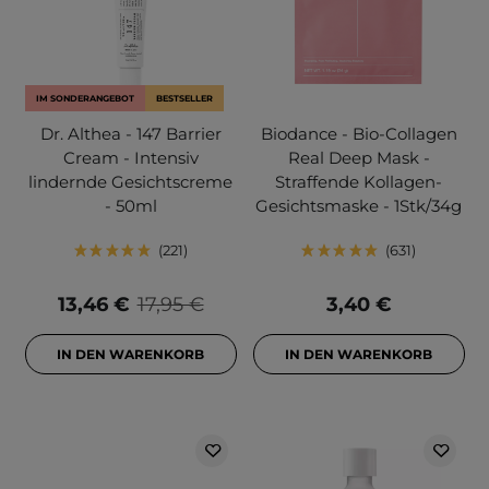
IM SONDERANGEBOT
BESTSELLER
Dr. Althea - 147 Barrier
Biodance - Bio-Collagen
Cream - Intensiv
Real Deep Mask -
lindernde Gesichtscreme
Straffende Kollagen-
- 50ml
Gesichtsmaske - 1Stk/34g
221
631
13,46 €
17,95 €
3,40 €
IN DEN WARENKORB
IN DEN WARENKORB