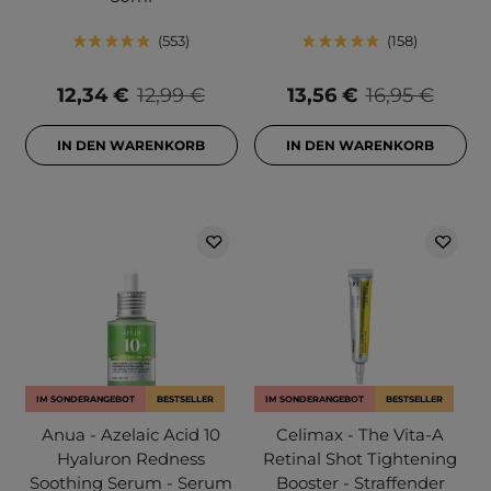
553
158
12,34 €
12,99 €
13,56 €
16,95 €
IN DEN WARENKORB
IN DEN WARENKORB
IM SONDERANGEBOT
BESTSELLER
IM SONDERANGEBOT
BESTSELLER
Anua - Azelaic Acid 10
Celimax - The Vita-A
Hyaluron Redness
Retinal Shot Tightening
Soothing Serum - Serum
Booster - Straffender