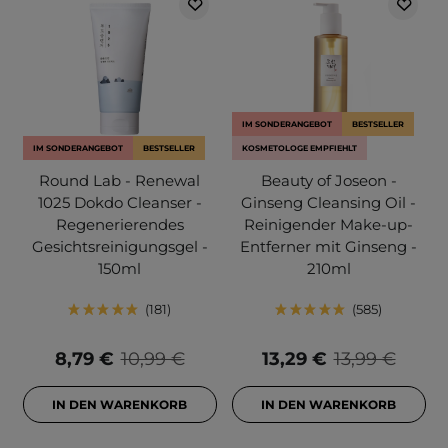
IM SONDERANGEBOT
BESTSELLER
IM SONDERANGEBOT
BESTSELLER
KOSMETOLOGE EMPFIEHLT
Round Lab - Renewal
Beauty of Joseon -
1025 Dokdo Cleanser -
Ginseng Cleansing Oil -
Regenerierendes
Reinigender Make-up-
Gesichtsreinigungsgel -
Entferner mit Ginseng -
150ml
210ml
181
585
8,79 €
10,99 €
13,29 €
13,99 €
IN DEN WARENKORB
IN DEN WARENKORB