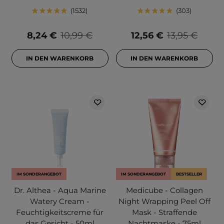
1532
303
8,24 €
10,99 €
12,56 €
13,95 €
IN DEN WARENKORB
IN DEN WARENKORB
IM SONDERANGEBOT
IM SONDERANGEBOT
BESTSELLER
Dr. Althea - Aqua Marine
Medicube - Collagen
Watery Cream -
Night Wrapping Peel Off
Feuchtigkeitscreme für
Mask - Straffende
das Gesicht - 50ml
Nachtmaske - 75ml