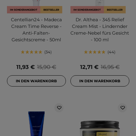
IM SONDERANGEBOT
BESTSELLER
IM SONDERANGEBOT
BESTSELLER
Centellian24 - Madeca
Dr. Althea - 345 Relief
Cream Time Reverse -
Cream Mist - Lindernder
Anti-Falten-
Creme-Nebel fürs Gesicht
Gesichtscreme - 50ml
- 100 ml
34
44
11,93 €
15,90 €
12,71 €
16,95 €
IN DEN WARENKORB
IN DEN WARENKORB