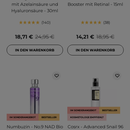
mit Azelainsäure und
Booster mit Retinal - 15ml
Hyaluronsäure - 30ml
140
38
18,71 €
24,95 €
14,21 €
18,95 €
IN DEN WARENKORB
IN DEN WARENKORB
IM SONDERANGEBOT
BESTSELLER
IM SONDERANGEBOT
BESTSELLER
KOSMETOLOGE EMPFIEHLT
Numbuzin - No.9 NAD Bio
Cosrx - Advanced Snail 96