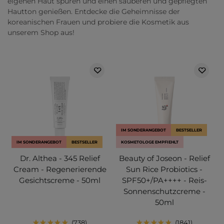
eigenen Haut spüren und einen sauberen und gepflegten
Hautton genießen. Entdecke die Geheimnisse der
koreanischen Frauen und probiere die Kosmetik aus
unserem Shop aus!
IM SONDERANGEBOT
BESTSELLER
IM SONDERANGEBOT
BESTSELLER
KOSMETOLOGE EMPFIEHLT
Dr. Althea - 345 Relief
Beauty of Joseon - Relief
Cream - Regenerierende
Sun Rice Probiotics -
Gesichtscreme - 50ml
SPF50+/PA++++ - Reis-
Sonnenschutzcreme -
50ml
738
1841