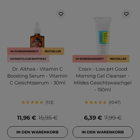
IM SONDERANGEBOT
BESTSELLER
KOSMETOLOGE EMPFIEHLT
IM SONDERANGEBOT
BESTSELLER
Dr. Althea - Vitamin C
Cosrx - Low pH Good
Boosting Serum - Vitamin
Morning Gel Cleanser -
C Gesichtsserum - 30ml
Mildes Gesichtswaschgel
- 150ml
113
1047
11,96 €
15,95 €
6,39 €
7,99 €
IN DEN WARENKORB
IN DEN WARENKORB