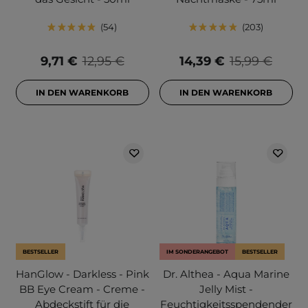
54
203
9,71 €
12,95 €
14,39 €
15,99 €
IN DEN WARENKORB
IN DEN WARENKORB
BESTSELLER
IM SONDERANGEBOT
BESTSELLER
HanGlow - Darkless - Pink
Dr. Althea - Aqua Marine
BB Eye Cream - Creme -
Jelly Mist -
Abdeckstift für die
Feuchtigkeitsspendender