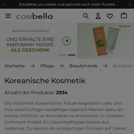
Empfehle uns weiter und sammle noch mehr Punkte
Kostenloser Versand ab 60 €
Ökologie
Versand nach Deutschland und Österreich
Treueprogramm
Lieferung in 1-2 Tagen
Empfehle uns weiter und sammle noch mehr Punkte
Kostenloser Versand ab 60 €
Startseite
Pflege
Beautytrends
Koreanis
Ökologie
Koreanische Kosmetik
Anzahl der Produkte:
2934
Die Schönheit koreanischer Frauen begeistert viele, und
ihre vielschichtige Hautpflege inspiriert Marken dazu, ein
breites Portfolio an Kosmetika zu entwickeln. In unserem
Sortiment findest Du Gesichtspflegeprodukte aus
Südkorea. Du kannst die einzigartigen Formeln auf Deiner