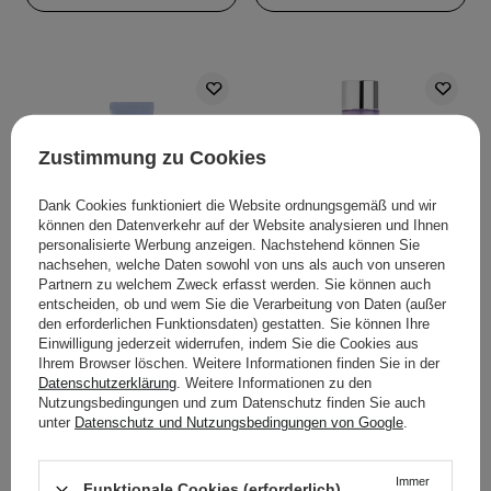
Zustimmung zu Cookies
Dank Cookies funktioniert die Website ordnungsgemäß und wir
können den Datenverkehr auf der Website analysieren und Ihnen
personalisierte Werbung anzeigen. Nachstehend können Sie
IM SONDERANGEBOT
BESTSELLER
IM SONDERANGEBOT
BESTSELLER
nachsehen, welche Daten sowohl von uns als auch von unseren
COSRX - Ultra - Light
Numbuzin - No.9 NAD
Partnern zu welchem Zweck erfasst werden. Sie können auch
Invisible Sunscreen
PDRN Glow Boosting
entscheiden, ob und wem Sie die Verarbeitung von Daten (außer
den erforderlichen Funktionsdaten) gestatten. Sie können Ihre
SPF50+/PA++++ -
Toner - Aufhellendes
Einwilligung jederzeit widerrufen, indem Sie die Cookies aus
Leichter,
Gesichtswasser mit
Ihrem Browser löschen. Weitere Informationen finden Sie in der
feuchtigkeitsspendender
Coenzym NAD+ und
Datenschutzerklärung
. Weitere Informationen zu den
Sonnenschutz - 50ml
PDRN - 150ml
Nutzungsbedingungen und zum Datenschutz finden Sie auch
unter
Datenschutz und Nutzungsbedingungen von Google
.
158
28
Immer
Funktionale Cookies (erforderlich)