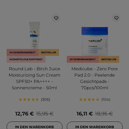
IM SONDERANGEBOT
BESTSELLER
KOSMETOLOGE EMPFIEHLT
IM SONDERANGEBOT
BESTSELLER
Round Lab - Birch Juice
Medicube - Zero Pore
Moisturizing Sun Cream
Pad 2.0 - Peelende
SPF50+ PA++++ -
Gesichtpads -
Sonnencreme - 50ml
70pcs/100ml
306
104
12,76 €
15,95 €
16,11 €
18,95 €
IN DEN WARENKORB
IN DEN WARENKORB