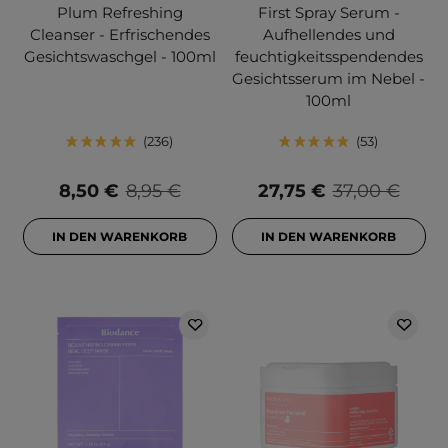
Plum Refreshing
First Spray Serum -
Cleanser - Erfrischendes
Aufhellendes und
Gesichtswaschgel - 100ml
feuchtigkeitsspendendes
Gesichtsserum im Nebel -
100ml
236
53
8,50 €
8,95 €
27,75 €
37,00 €
IN DEN WARENKORB
IN DEN WARENKORB