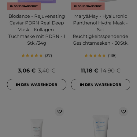
IM SONDERANGEBOT
IM SONDERANGEBOT
Biodance - Rejuvenating
Mary&May - Hyaluronic
Caviar PDRN Real Deep
Panthenol Hydra Mask -
Mask - Kollagen-
Set
Tuchmaske mit PDRN - 1
feuchtigkeitsspendende
Stk./34g
Gesichtsmasken - 30Stk.
37
138
3,06 €
3,40 €
11,18 €
14,90 €
IN DEN WARENKORB
IN DEN WARENKORB