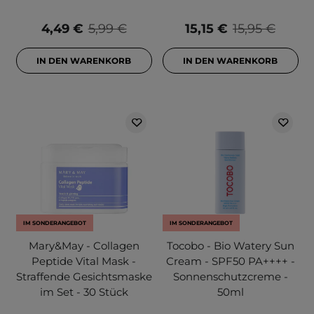
4,49 €
5,99 €
15,15 €
15,95 €
IN DEN WARENKORB
IN DEN WARENKORB
IM SONDERANGEBOT
IM SONDERANGEBOT
Mary&May - Collagen
Tocobo - Bio Watery Sun
Peptide Vital Mask -
Cream - SPF50 PA++++ -
Straffende Gesichtsmaske
Sonnenschutzcreme -
im Set - 30 Stück
50ml