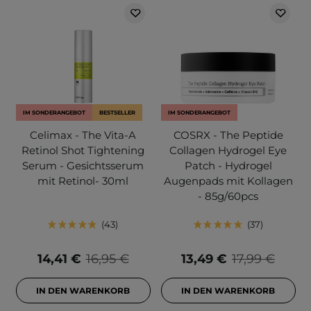
IM SONDERANGEBOT
BESTSELLER
IM SONDERANGEBOT
Celimax - The Vita-A
COSRX - The Peptide
Retinol Shot Tightening
Collagen Hydrogel Eye
Serum - Gesichtsserum
Patch - Hydrogel
mit Retinol- 30ml
Augenpads mit Kollagen
- 85g/60pcs
43
37
14,41 €
16,95 €
13,49 €
17,99 €
IN DEN WARENKORB
IN DEN WARENKORB