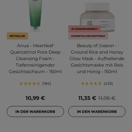
IM SONDERANGEBOT
BESTSELLER
KOSMETOLOGE EMPFIEHLT
Anua - Heartleaf
Beauty of Joseon -
Quercetinol Pore Deep
Ground Rice and Honey
Cleansing Foam -
Glow Mask - Aufhellende
Tiefenreinigender
Gesichtsmaske mit Reis
Gesichtsschaum - 150ml
und Honig - 150ml
184
435
10,99 €
11,35 €
11,95 €
IN DEN WARENKORB
IN DEN WARENKORB