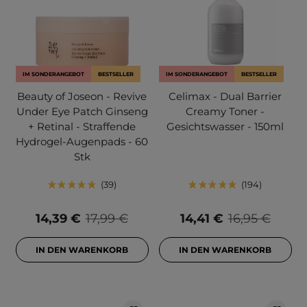
IM SONDERANGEBOT
BESTSELLER
IM SONDERANGEBOT
BESTSELLER
Beauty of Joseon - Revive
Celimax - Dual Barrier
Under Eye Patch Ginseng
Creamy Toner -
+ Retinal - Straffende
Gesichtswasser - 150ml
Hydrogel-Augenpads - 60
Stk
39
194
14,39 €
17,99 €
14,41 €
16,95 €
IN DEN WARENKORB
IN DEN WARENKORB