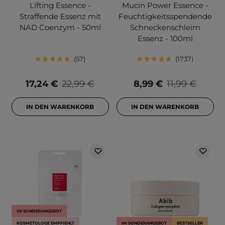
Lifting Essence -
Mucin Power Essence -
Straffende Essenz mit
Feuchtigkeitsspendende
NAD Coenzym - 50ml
Schneckenschleim
Essenz - 100ml
57
1737
17,24 €
22,99 €
8,99 €
11,99 €
IN DEN WARENKORB
IN DEN WARENKORB
IM SONDERANGEBOT
KOSMETOLOGE EMPFIEHLT
IM SONDERANGEBOT
BESTSELLER