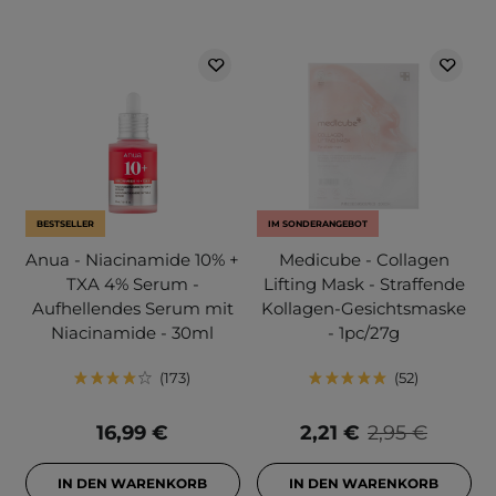
BESTSELLER
IM SONDERANGEBOT
Anua - Niacinamide 10% +
Medicube - Collagen
TXA 4% Serum -
Lifting Mask - Straffende
Aufhellendes Serum mit
Kollagen-Gesichtsmaske
Niacinamide - 30ml
- 1pc/27g
173
52
16,99 €
2,21 €
2,95 €
IN DEN WARENKORB
IN DEN WARENKORB