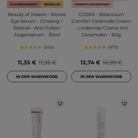
IM SONDERANGEBOT
BESTSELLER
KOSMETOLOGE EMPFIEHLT
Beauty of Joseon - Revive
COSRX - Balancium
Eye Serum - Ginseng +
Comfort Ceramide Cream
Retinal - Anti-Falten
- Lindernde Creme mit
Augenserum - 30ml
Ceramiden - 80g
540
970
11,35 €
11,95 €
12,74 €
16,99 €
IN DEN WARENKORB
IN DEN WARENKORB