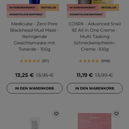
IM SONDERANGEBOT
BESTSELLER
IM SONDERANGEBOT
BESTSELLER
KOSMETOLOGE EMPFIEHLT
KOSMETOLOGE EMPFIEHLT
Medicube - Zero Pore
COSRX - Advanced Snail
Blackhead Mud Mask -
92 All in One Creme -
Reinigende
Multi-Tasking
Gesichtsmaske mit
Schneckenschleim-
Tonerde - 100g
Creme -100g
87
998
13,25 €
13,95 €
11,19 €
13,99 €
IN DEN WARENKORB
IN DEN WARENKORB