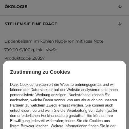
ÖKOLOGIE
STELLEN SIE EINE FRAGE
Lippenbalsam im kühlen Nude-Ton mit rosa Note
799,00 €
/
100 g
, inkl. MwSt.
Produktcode: 26857
Zustimmung zu Cookies
Dank Cookies funktioniert die Website ordnungsgemäß und wir
7,99 €
/
Stk.
können den Datenverkehr auf der Website analysieren und Ihnen
personalisierte Werbung anzeigen. Nachstehend können Sie
nachsehen, welche Daten sowohl von uns als auch von unseren
IN DEN WARENKORB
Partnern zu welchem Zweck erfasst werden. Sie können auch
entscheiden, ob und wem Sie die Verarbeitung von Daten (außer
Folgende Produkte wurden von
den erforderlichen Funktionsdaten) gestatten. Sie können Ihre
Einwilligung jederzeit widerrufen, indem Sie die Cookies aus
anderen Kunden geprüft
Ihrem Browser löschen. Weitere Informationen finden Sie in der