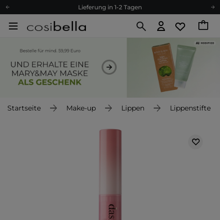
Lieferung in 1-2 Tagen
Empfehle uns weiter und sammle noch mehr Punkte
Kostenloser Versand ab 60 €
Ökologie
Versand nach Deutschland und Österreich
Treueprogramm
Lieferung in 1-2 Tagen
Empfehle uns weiter und sammle noch mehr Punkte
Startseite
Make-up
Lippen
Lippenstifte
Kostenloser Versand ab 60 €
Ökologie