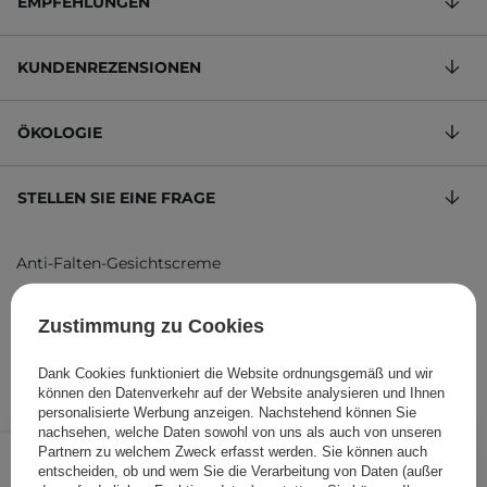
EMPFEHLUNGEN
KUNDENREZENSIONEN
ÖKOLOGIE
STELLEN SIE EINE FRAGE
Anti-Falten-Gesichtscreme
44,33 €
/
100 ml
, inkl. MwSt.
Zustimmung zu Cookies
Produktcode: 18447
Dank Cookies funktioniert die Website ordnungsgemäß und wir
können den Datenverkehr auf der Website analysieren und Ihnen
personalisierte Werbung anzeigen. Nachstehend können Sie
nachsehen, welche Daten sowohl von uns als auch von unseren
19,95 €
/
Stk.
Partnern zu welchem Zweck erfasst werden. Sie können auch
entscheiden, ob und wem Sie die Verarbeitung von Daten (außer