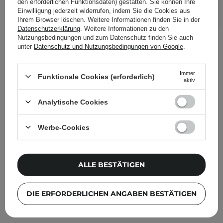
den erforderlichen Funktionsdaten) gestatten. Sie können Ihre
IN DEN WARENKORB
Einwilligung jederzeit widerrufen, indem Sie die Cookies aus
Ihrem Browser löschen. Weitere Informationen finden Sie in der
Folgende Produkte wurden von
Datenschutzerklärung
. Weitere Informationen zu den
anderen Kunden geprüft
Nutzungsbedingungen und zum Datenschutz finden Sie auch
unter
Datenschutz und Nutzungsbedingungen von Google
.
Immer
Funktionale Cookies (erforderlich)
aktiv
Analytische Cookies
Werbe-Cookies
ALLE BESTÄTIGEN
DIE ERFORDERLICHEN ANGABEN BESTÄTIGEN