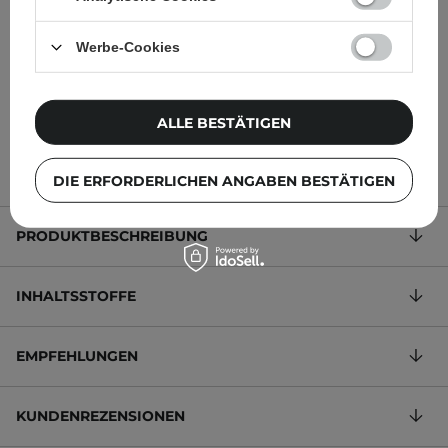
Feuchtigkeitsspendende
- 30ml
Gesichtscreme mit
Hyaluronsäure - 30ml
Werbe-Cookies
ALLE BESTÄTIGEN
6,95 €
10,95 €
DIE ERFORDERLICHEN ANGABEN BESTÄTIGEN
PRODUKTBESCHREIBUNG
INHALTSSTOFFE
EMPFEHLUNGEN
KUNDENREZENSIONEN