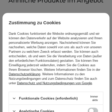
Ähnliche Produkte im Angebot
Zustimmung zu Cookies
Dank Cookies funktioniert die Website ordnungsgemäß und wir
können den Datenverkehr auf der Website analysieren und Ihnen
personalisierte Werbung anzeigen. Nachstehend können Sie
nachsehen, welche Daten sowohl von uns als auch von unseren
Partnern zu welchem Zweck erfasst werden. Sie können auch
entscheiden, ob und wem Sie die Verarbeitung von Daten (außer
den erforderlichen Funktionsdaten) gestatten. Sie können Ihre
Einwilligung jederzeit widerrufen, indem Sie die Cookies aus
Ihrem Browser löschen. Weitere Informationen finden Sie in der
Datenschutzerklärung
. Weitere Informationen zu den
Nutzungsbedingungen und zum Datenschutz finden Sie auch
unter
Datenschutz und Nutzungsbedingungen von Google
.
WAHL DER KOSMETOLOGIN
The Ordinary - Natural
The Ordinary - 100%
Immer
Funktionale Cookies (erforderlich)
aktiv
Moisturizing Factors + HA
Plant-Derived Squalane -
-
100% Zuckerrohr-Squalan
Analytische Cookies