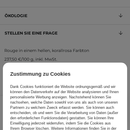
ÖKOLOGIE
STELLEN SIE EINE FRAGE
Rouge in einem hellen, korallrosa Farbton
237,50 €
/
100 g
, inkl. MwSt.
Produktcode: 26737
Zustimmung zu Cookies
Dank Cookies funktioniert die Website ordnungsgemäß und wir
können den Datenverkehr auf der Website analysieren und Ihnen
personalisierte Werbung anzeigen. Nachstehend können Sie
9,50 €
/
Stk.
nachsehen, welche Daten sowohl von uns als auch von unseren
Partnern zu welchem Zweck erfasst werden. Sie können auch
entscheiden, ob und wem Sie die Verarbeitung von Daten (außer
IN DEN WARENKORB
den erforderlichen Funktionsdaten) gestatten. Sie können Ihre
Folgende Produkte wurden von
Einwilligung jederzeit widerrufen, indem Sie die Cookies aus
Ihrem Browser löschen. Weitere Informationen finden Sie in der