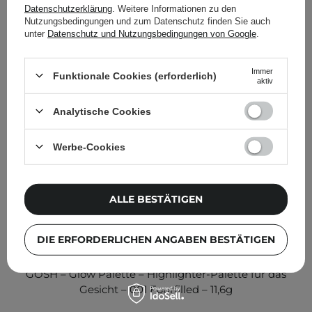
anderen Kunden geprüft
Datenschutzerklärung
. Weitere Informationen zu den
Nutzungsbedingungen und zum Datenschutz finden Sie auch
unter
Datenschutz und Nutzungsbedingungen von Google
.
Immer
Funktionale Cookies (erforderlich)
aktiv
Analytische Cookies
Werbe-Cookies
ALLE BESTÄTIGEN
DIE ERFORDERLICHEN ANGABEN BESTÄTIGEN
GOSH – Glow Palette – Highlighter-Palette für das
Gesicht – 001 Fourfilled – 11,6g