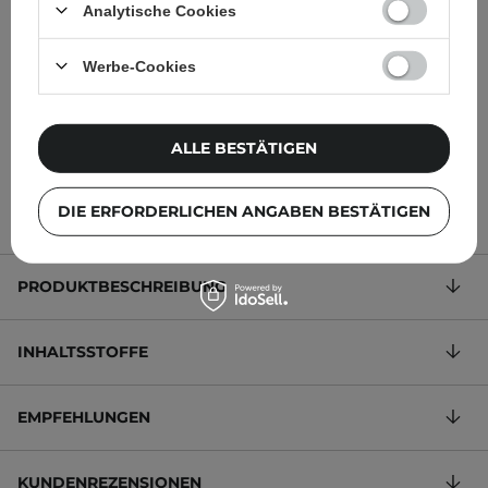
Niacinamide 10% + Zinc
Acid Suspension 10% -
Analytische Cookies
1% - Serum mit Vitamin
Leichte Emulsion mit
B3 und Zink - 30ml
Azelainsäure - 30ml
Werbe-Cookies
ALLE BESTÄTIGEN
4,99 €
12,95 €
DIE ERFORDERLICHEN ANGABEN BESTÄTIGEN
PRODUKTBESCHREIBUNG
INHALTSSTOFFE
EMPFEHLUNGEN
KUNDENREZENSIONEN