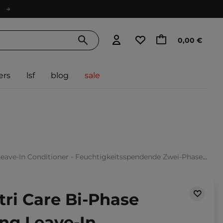
0,00 €
ers
lsf
blog
sale
itioner - Feuchtigkeitsspendende Zwei-Phasen-Leave-in Conditioner - 200 ml
tri Care Bi-Phase
ng Leave-In