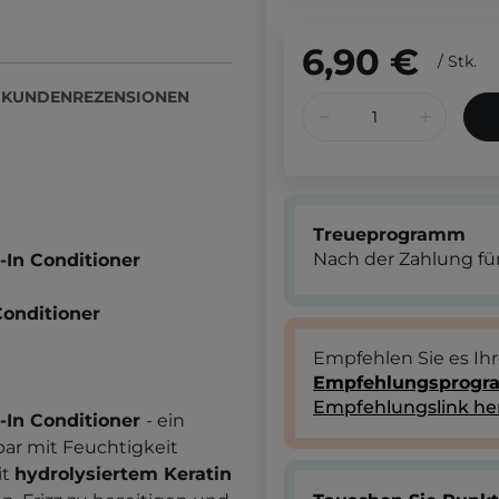
6,90 €
/
Stk.
KUNDENREZENSIONEN
Treueprogramm
Nach der Zahlung für
-In Conditioner
onditioner
Empfehlen Sie es Ih
Empfehlungsprog
Empfehlungslink he
-In Conditioner
-
ein
bar mit Feuchtigkeit
it
hydrolysiertem Keratin