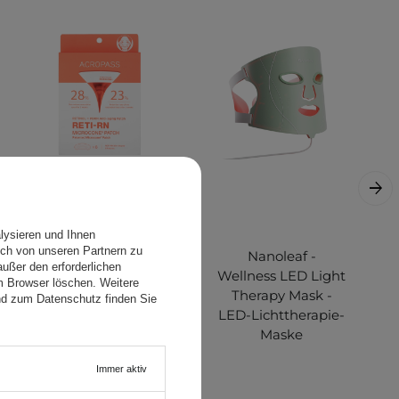
lysieren und Ihnen
ch von unseren Partnern zu
AcroPass – RETI-
Nanoleaf -
ußer den erforderlichen
RN Microcone
Wellness LED Light
em Browser löschen. Weitere
Patch Slim Shaped
Therapy Mask -
nd zum Datenschutz finden Sie
– Straffende
LED-Lichttherapie-
Gesichtspflaster
Maske
mit Retinol und
Immer aktiv
Mikronadeln – 6
Stück