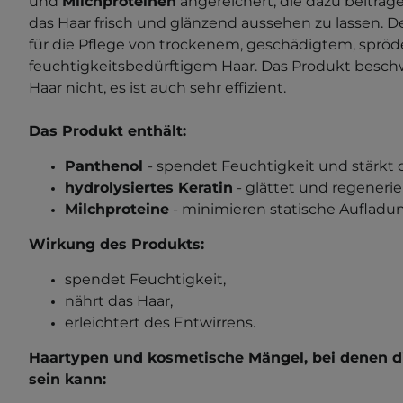
und
Milchproteinen
angereichert, die dazu beitrage
das Haar frisch und glänzend aussehen zu lassen. De
für die Pflege von trockenem, geschädigtem, spr
feuchtigkeitsbedürftigem Haar. Das Produkt beschw
Haar nicht, es ist auch sehr effizient.
Das Produkt enthält:
Panthenol
- spendet Feuchtigkeit und stärkt d
hydrolysiertes Keratin
- glättet und regenerier
Milchproteine
- minimieren statische Aufladun
Wirkung des Produkts:
spendet Feuchtigkeit,
nährt das Haar,
erleichtert des Entwirrens.
Haartypen und kosmetische Mängel, bei denen di
sein kann
: