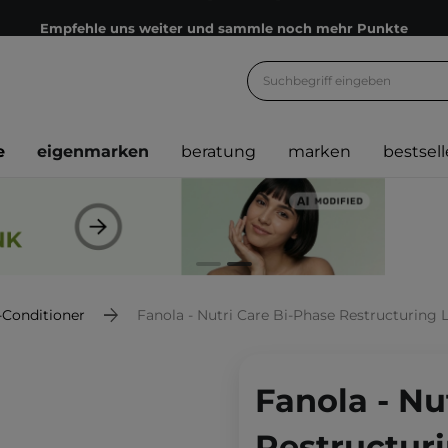
Empfehle uns weiter und sammle noch mehr Punkte
Kostenloser Versand ab 60 €
Ökologie
Versand nach Deutschland und Österreich
e
eigenmarken
beratung
marken
bestsell
Treueprogramm
Lieferung in 1-2 Tagen
Empfehle uns weiter und sammle noch mehr Punkte
Kostenloser Versand ab 60 €
Ökologie
-Conditioner
Fanola - Nutri Care Bi-Phase Restructuring Leave-In Cond
Fanola - Nu
Restructuri