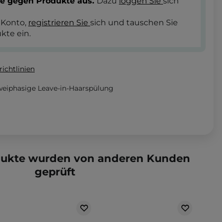
te gegen Produkte aus.
Dazu
loggen Sie
sich
 Konto,
registrieren Sie
sich und tauschen Sie
kte ein.
ichtlinien
weiphasige Leave-in-Haarspülung
dukte wurden von anderen Kunden
geprüft