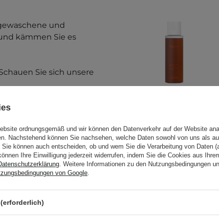
s gewaschene und
n und kämmen Sie es
 Schauen Sie sich unsere
ies
etest durch. Weitere
llergietest
.
Website ordnungsgemäß und wir können den Datenverkehr auf der Website ana
gen. Nachstehend können Sie nachsehen, welche Daten sowohl von uns als au
Fraijour - Alchemic
Sie können auch entscheiden, ob und wem Sie die Verarbeitung von Daten (a
Ginsenoside
können Ihre Einwilligung jederzeit widerrufen, indem Sie die Cookies aus Ihr
Watery Essence -
Datenschutzerklärung
. Weitere Informationen zu den Nutzungsbedingungen u
Wässrige Essenz
tzungsbedingungen von Google
.
mit Ginseng -
250ml
(erforderlich)
rwenden Sie das Produkt