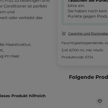
n, Frizz zu beseitigen und
Tauschen Sie Punk
bitte ein.
r Conditioner ist perfekt
Sie haben noch kein
ödem und
Punkte gegen Produ
ert oder verklebt das
Garantie und Rückgaber
Feuchtigkeitsspendende, z
ie Haarstruktur,
t,
3,45 €
/
100 ml
, inkl. MwSt.
g im Haar.
Produktcode: 6724
Folgende Pro
eses Produkt hilfreich