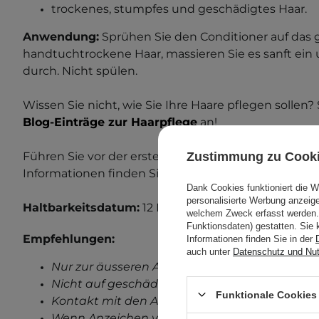
trockenes, stumpfes und geschädigtes Haar.
Anwendung:
Sprühen Sie den Conditioner auf da
handtuchtrockene Haar, massieren Sie es sanft ei
durch. Nicht spülen.
Wissen Sie nicht, wie Sie Ihre Haare pflegen sollen?
Blog-Einträge zur Haarpflege
an!
Zustimmung zu Cook
Führen Sie vor der ersten Anwendung einen Allergi
Informationen finden Sie in unserem Beitrag zum
A
Dank Cookies funktioniert die 
personalisierte Werbung anzei
Haltbarkeitsdatum:
12
Monate nach dem Öffnen.
welchem Zweck erfasst werden. 
Funktionsdaten) gestatten. Sie 
Empfehlungen:
Informationen finden Sie in der
auch unter
Datenschutz und Nu
Nur zur äusseren Anwendung.
Nicht auf geschädigter Haut anwenden.
Funktionale Cookies 
Kontakt mit den Augen vermeiden.
Wenn Anzeichen von Reizungen auftreten, ve