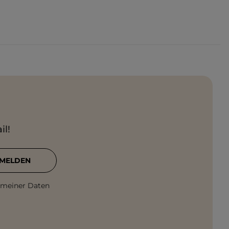
il!
MELDEN
 meiner Daten