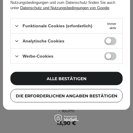
Nutzungsbedingungen und zum Datenschutz finden Sie auch
unter
Datenschutz und Nutzungsbedingungen von Google
.
Immer
Funktionale Cookies (erforderlich)
aktiv
Analytische Cookies
Werbe-Cookies
ALLE BESTÄTIGEN
DIE ERFORDERLICHEN ANGABEN BESTÄTIGEN
APLB - Retinol Vitamin C Vitamin E Facial Toner -
Gesichtswasser mit Retinol und den Vitaminen C und E
- 160ml
13,90 €