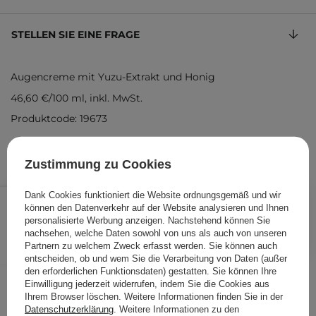
STELLEN SIE EINE FRAGE
Augencreme mit Yuzu-Extrakt und Honig
46,60 €
/
100 ml
, inkl. MwSt.
Produktcode: 19673
Zustimmung zu Cookies
6,99 €
Dank Cookies funktioniert die Website ordnungsgemäß und wir
/
Stk.
können den Datenverkehr auf der Website analysieren und Ihnen
personalisierte Werbung anzeigen. Nachstehend können Sie
IN DEN WARENKORB
nachsehen, welche Daten sowohl von uns als auch von unseren
Partnern zu welchem Zweck erfasst werden. Sie können auch
Folgende Produkte wurden von
entscheiden, ob und wem Sie die Verarbeitung von Daten (außer
den erforderlichen Funktionsdaten) gestatten. Sie können Ihre
anderen Kunden geprüft
Einwilligung jederzeit widerrufen, indem Sie die Cookies aus
Ihrem Browser löschen. Weitere Informationen finden Sie in der
Datenschutzerklärung
. Weitere Informationen zu den