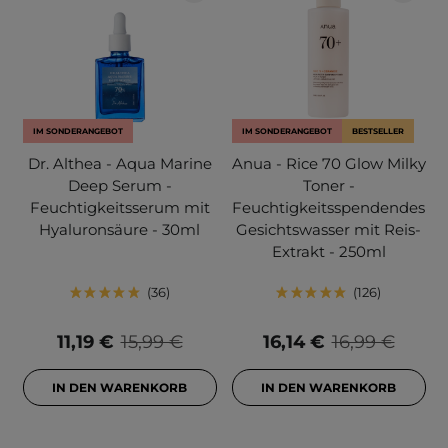
IM SONDERANGEBOT
IM SONDERANGEBOT
BESTSELLER
Dr. Althea - Aqua Marine
Anua - Rice 70 Glow Milky
Deep Serum -
Toner -
Feuchtigkeitsserum mit
Feuchtigkeitsspendendes
Hyaluronsäure - 30ml
Gesichtswasser mit Reis-
Extrakt - 250ml
36
126
11,19 €
15,99 €
16,14 €
16,99 €
IN DEN WARENKORB
IN DEN WARENKORB