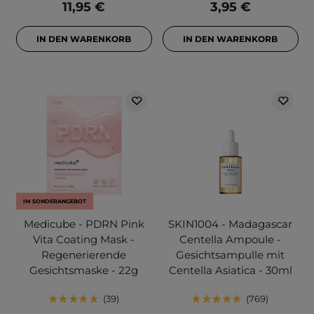
11,95 €
3,95 €
IN DEN WARENKORB
IN DEN WARENKORB
IM SONDERANGEBOT
Medicube - PDRN Pink
SKIN1004 - Madagascar
Vita Coating Mask -
Centella Ampoule -
Regenerierende
Gesichtsampulle mit
Gesichtsmaske - 22g
Centella Asiatica - 30ml
39
769