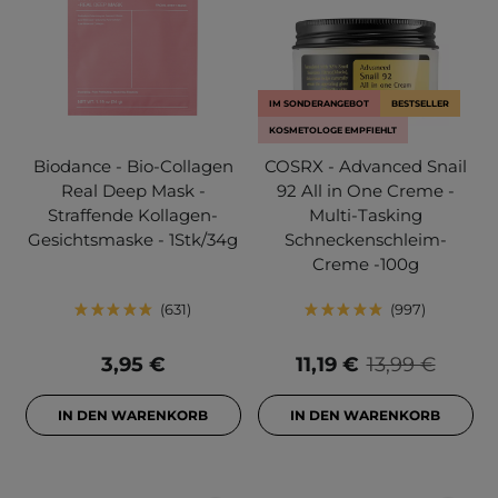
IM SONDERANGEBOT
BESTSELLER
KOSMETOLOGE EMPFIEHLT
Biodance - Bio-Collagen
COSRX - Advanced Snail
Real Deep Mask -
92 All in One Creme -
Straffende Kollagen-
Multi-Tasking
Gesichtsmaske - 1Stk/34g
Schneckenschleim-
Creme -100g
631
997
3,95 €
11,19 €
13,99 €
IN DEN WARENKORB
IN DEN WARENKORB