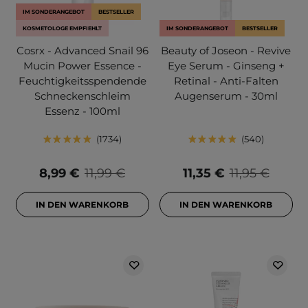
IM SONDERANGEBOT
BESTSELLER
KOSMETOLOGE EMPFIEHLT
IM SONDERANGEBOT
BESTSELLER
Cosrx - Advanced Snail 96
Beauty of Joseon - Revive
Mucin Power Essence -
Eye Serum - Ginseng +
Feuchtigkeitsspendende
Retinal - Anti-Falten
Schneckenschleim
Augenserum - 30ml
Essenz - 100ml
1734
540
8,99 €
11,99 €
11,35 €
11,95 €
IN DEN WARENKORB
IN DEN WARENKORB