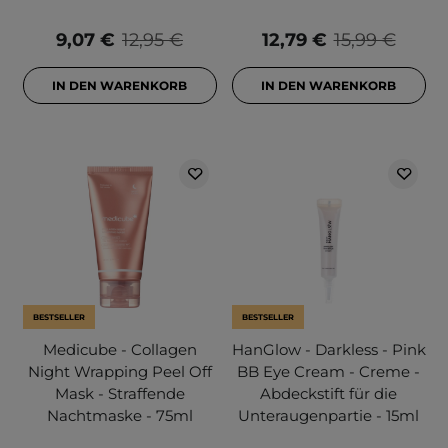
9,07 €
12,95 €
12,79 €
15,99 €
IN DEN WARENKORB
IN DEN WARENKORB
BESTSELLER
BESTSELLER
Medicube - Collagen
HanGlow - Darkless - Pink
Night Wrapping Peel Off
BB Eye Cream - Creme -
Mask - Straffende
Abdeckstift für die
Nachtmaske - 75ml
Unteraugenpartie - 15ml