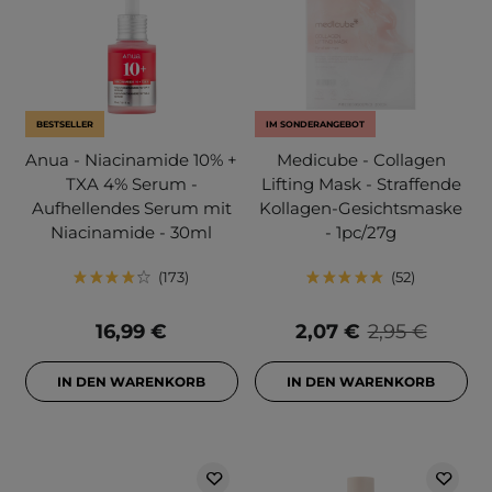
BESTSELLER
IM SONDERANGEBOT
Anua - Niacinamide 10% +
Medicube - Collagen
TXA 4% Serum -
Lifting Mask - Straffende
Aufhellendes Serum mit
Kollagen-Gesichtsmaske
Niacinamide - 30ml
- 1pc/27g
173
52
16,99 €
2,07 €
2,95 €
IN DEN WARENKORB
IN DEN WARENKORB