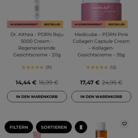
IM SONDERANGEBOT
BESTSELLER
IM SONDERANGEBOT
BESTSELLER
Dr. Althea - PDRN Reju
Medicube – PDRN Pink
5000 Cream -
Collagen Capsule Cream
Regenerierende
– Kollagen-
Gesichtscreme - 20g
Gesichtscreme – 55g
31
12
14,44 €
16,99 €
17,47 €
24,95 €
IN DEN WARENKORB
IN DEN WARENKORB
FILTERN
SORTIEREN