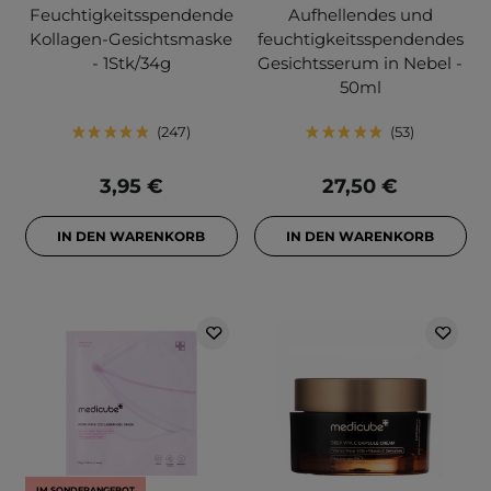
Feuchtigkeitsspendende
Aufhellendes und
Kollagen-Gesichtsmaske
feuchtigkeitsspendendes
- 1Stk/34g
Gesichtsserum in Nebel -
50ml
247
53
3,95 €
27,50 €
IN DEN WARENKORB
IN DEN WARENKORB
IM SONDERANGEBOT