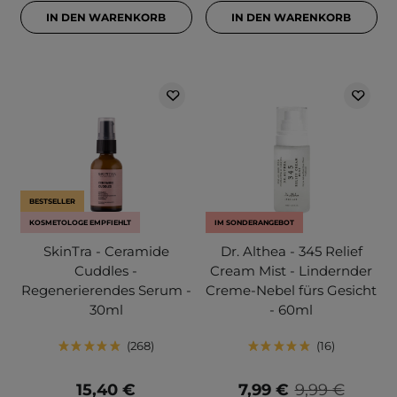
IN DEN WARENKORB
IN DEN WARENKORB
BESTSELLER
KOSMETOLOGE EMPFIEHLT
IM SONDERANGEBOT
SkinTra - Ceramide
Dr. Althea - 345 Relief
Cuddles -
Cream Mist - Lindernder
Regenerierendes Serum -
Creme-Nebel fürs Gesicht
30ml
- 60ml
268
16
15,40 €
7,99 €
9,99 €