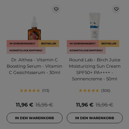
IM SONDERANGEBOT
BESTSELLER
IM SONDERANGEBOT
BESTSELLER
KOSMETOLOGE EMPFIEHLT
KOSMETOLOGE EMPFIEHLT
Dr. Althea - Vitamin C
Round Lab - Birch Juice
Boosting Serum - Vitamin
Moisturizing Sun Cream
C Gesichtsserum - 30ml
SPF50+ PA++++ -
Sonnencreme - 50ml
113
306
11,96 €
15,95 €
11,96 €
15,95 €
IN DEN WARENKORB
IN DEN WARENKORB