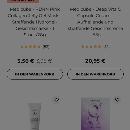
Medicube - PDRN Pink
Medicube - Deep Vita C
Collagen Jelly Gel Mask -
Capsule Cream -
Straffende Hydrogel-
Aufhellende und
Gesichtsmaske - 1
straffende Gesichtscreme
Stück/28g
- 55g
82
52
3,56 €
3,95 €
20,95 €
IN DEN WARENKORB
IN DEN WARENKORB