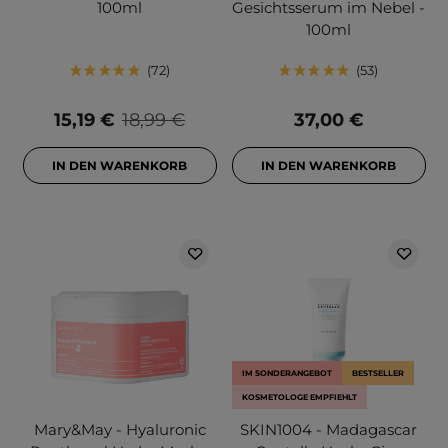
100ml
Gesichtsserum im Nebel -
100ml
72
53
15,19 €
18,99 €
37,00 €
IN DEN WARENKORB
IN DEN WARENKORB
IM SONDERANGEBOT
BESTSELLER
KOSMETOLOGE EMPFIEHLT
Mary&May - Hyaluronic
SKIN1004 - Madagascar