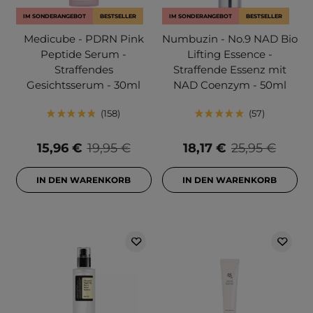
IM SONDERANGEBOT
BESTSELLER
IM SONDERANGEBOT
BESTSELLER
Medicube - PDRN Pink
Numbuzin - No.9 NAD Bio
Peptide Serum -
Lifting Essence -
Straffendes
Straffende Essenz mit
Gesichtsserum - 30ml
NAD Coenzym - 50ml
158
57
15,96 €
19,95 €
18,17 €
25,95 €
IN DEN WARENKORB
IN DEN WARENKORB