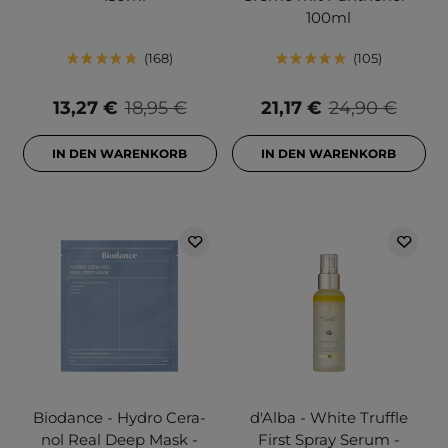
100ml
168
105
13,27 €
18,95 €
21,17 €
24,90 €
IN DEN WARENKORB
IN DEN WARENKORB
Biodance - Hydro Cera-
d'Alba - White Truffle
nol Real Deep Mask -
First Spray Serum -