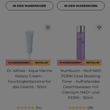
IN DEN WARENKORB
IN DEN WARENKORB
IM SONDERANGEBOT
BESTSELLER
IM SONDERANGEBOT
BESTSELLER
Dr. Althea - Aqua Marine
Numbuzin - No.9 NAD
Watery Cream -
PDRN Glow Boosting
Feuchtigkeitscreme für
Toner - Aufhellendes
das Gesicht - 50ml
Gesichtswasser mit
Coenzym NAD+ und
PDRN - 150ml
54
28