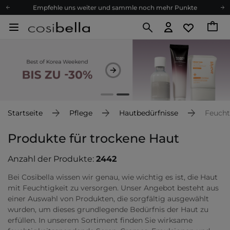
Empfehle uns weiter und sammle noch mehr Punkte
Kostenloser Versand ab 60 €
Ökologie
Versand nach Deutschland und Österreich
Treueprogramm
Lieferung in 1-2 Tagen
Empfehle uns weiter und sammle noch mehr Punkte
Kostenloser Versand ab 60 €
Startseite
Pflege
Hautbedürfnisse
Feucht
Ökologie
Produkte für trockene Haut
Anzahl der Produkte:
2442
Bei Cosibella wissen wir genau, wie wichtig es ist, die Haut
mit Feuchtigkeit zu versorgen. Unser Angebot besteht aus
einer Auswahl von Produkten, die sorgfältig ausgewählt
wurden, um dieses grundlegende Bedürfnis der Haut zu
erfüllen. In unserem Sortiment finden Sie wirksame