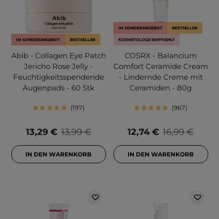
IM SONDERANGEBOT
BESTSELLER
IM SONDERANGEBOT
BESTSELLER
KOSMETOLOGE EMPFIEHLT
Abib - Collagen Eye Patch
COSRX - Balancium
Jericho Rose Jelly -
Comfort Ceramide Cream
Feuchtigkeitsspendende
- Lindernde Creme mit
Augenpads - 60 Stk
Ceramiden - 80g
197
967
13,29 €
13,99 €
12,74 €
16,99 €
IN DEN WARENKORB
IN DEN WARENKORB