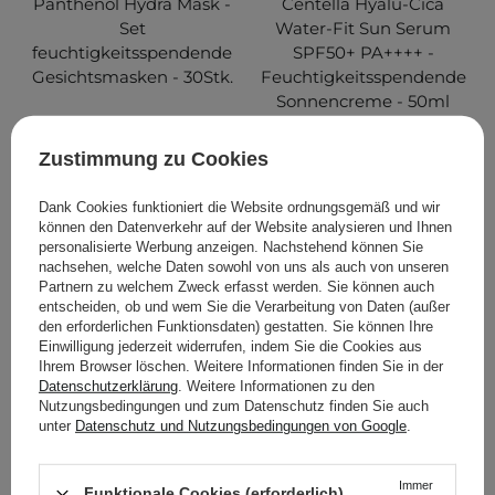
Panthenol Hydra Mask -
Centella Hyalu-Cica
Set
Water-Fit Sun Serum
feuchtigkeitsspendende
SPF50+ PA++++ -
Gesichtsmasken - 30Stk.
Feuchtigkeitsspendende
Sonnencreme - 50ml
138
195
Zustimmung zu Cookies
14,90 €
20,85 €
21,95 €
Dank Cookies funktioniert die Website ordnungsgemäß und wir
können den Datenverkehr auf der Website analysieren und Ihnen
personalisierte Werbung anzeigen. Nachstehend können Sie
IN DEN WARENKORB
IN DEN WARENKORB
nachsehen, welche Daten sowohl von uns als auch von unseren
Partnern zu welchem Zweck erfasst werden. Sie können auch
entscheiden, ob und wem Sie die Verarbeitung von Daten (außer
den erforderlichen Funktionsdaten) gestatten. Sie können Ihre
Einwilligung jederzeit widerrufen, indem Sie die Cookies aus
Ihrem Browser löschen. Weitere Informationen finden Sie in der
Datenschutzerklärung
. Weitere Informationen zu den
Nutzungsbedingungen und zum Datenschutz finden Sie auch
unter
Datenschutz und Nutzungsbedingungen von Google
.
Immer
Funktionale Cookies (erforderlich)