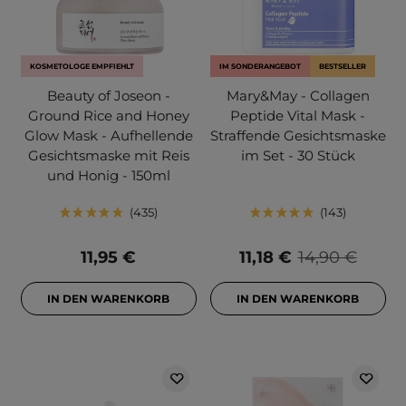
KOSMETOLOGE EMPFIEHLT
IM SONDERANGEBOT
BESTSELLER
Beauty of Joseon -
Mary&May - Collagen
Ground Rice and Honey
Peptide Vital Mask -
Glow Mask - Aufhellende
Straffende Gesichtsmaske
Gesichtsmaske mit Reis
im Set - 30 Stück
und Honig - 150ml
435
143
11,95 €
11,18 €
14,90 €
IN DEN WARENKORB
IN DEN WARENKORB