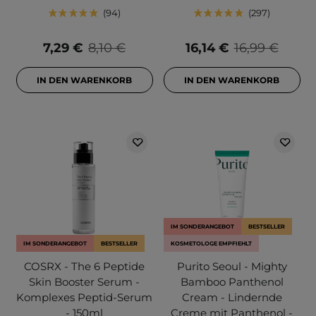
94
297
7,29 €
8,10 €
16,14 €
16,99 €
IN DEN WARENKORB
IN DEN WARENKORB
IM SONDERANGEBOT
BESTSELLER
IM SONDERANGEBOT
BESTSELLER
KOSMETOLOGE EMPFIEHLT
COSRX - The 6 Peptide
Purito Seoul - Mighty
Skin Booster Serum -
Bamboo Panthenol
Komplexes Peptid-Serum
Cream - Lindernde
- 150ml
Creme mit Panthenol -