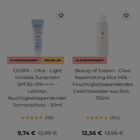
IM SONDERANGEBOT
BESTSELLER
IM SONDERANGEBOT
COSRX - Ultra - Light
Beauty of Joseon - Glow
Invisible Sunscreen
Replenishing Rice Milk -
SPF50+/PA++++ -
Feuchtigkeitsspendendes
Leichter,
Gesichtswasser aus Reis -
feuchtigkeitsspendender
150ml
Sonnenschutz - 50ml
156
302
9,74 €
12,99 €
12,56 €
13,95 €