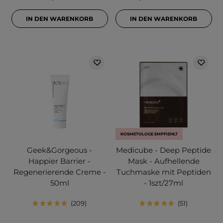
IN DEN WARENKORB
IN DEN WARENKORB
KOSMETOLOGE EMPFIEHLT
Geek&Gorgeous -
Medicube - Deep Peptide
Happier Barrier -
Mask - Aufhellende
Regenerierende Creme -
Tuchmaske mit Peptiden
50ml
- 1szt/27ml
209
51