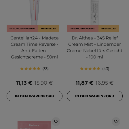
IM SONDERANGEBOT
BESTSELLER
IM SONDERANGEBOT
BESTSELLER
Centellian24 - Madeca
Dr. Althea - 345 Relief
Cream Time Reverse -
Cream Mist - Lindernder
Anti-Falten-
Creme-Nebel fürs Gesicht
Gesichtscreme - 50ml
- 100 ml
33
43
11,13 €
15,90 €
11,87 €
16,95 €
IN DEN WARENKORB
IN DEN WARENKORB