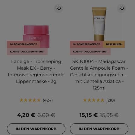
IM SONDERANGEBOT
IM SONDERANGEBOT
BESTSELLER
KOSMETOLOGE EMPFIEHLT
KOSMETOLOGE EMPFIEHLT
Laneige - Lip Sleeping
SKIN1004 - Madagascar
Mask EX - Berry -
Centella Ampoule Foam -
Intensive regenerierende
Gesichtsreinigungsschaum
Lippenmaske - 3g
mit Centella Asiatica -
125ml
424
218
4,20 €
6,00 €
15,15 €
15,95 €
IN DEN WARENKORB
IN DEN WARENKORB