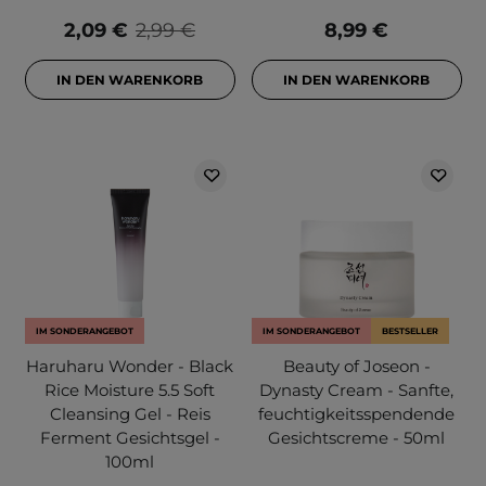
2,09 €
2,99 €
8,99 €
IN DEN WARENKORB
IN DEN WARENKORB
IM SONDERANGEBOT
IM SONDERANGEBOT
BESTSELLER
Haruharu Wonder - Black
Beauty of Joseon -
Rice Moisture 5.5 Soft
Dynasty Cream - Sanfte,
Cleansing Gel - Reis
feuchtigkeitsspendende
Ferment Gesichtsgel -
Gesichtscreme - 50ml
100ml