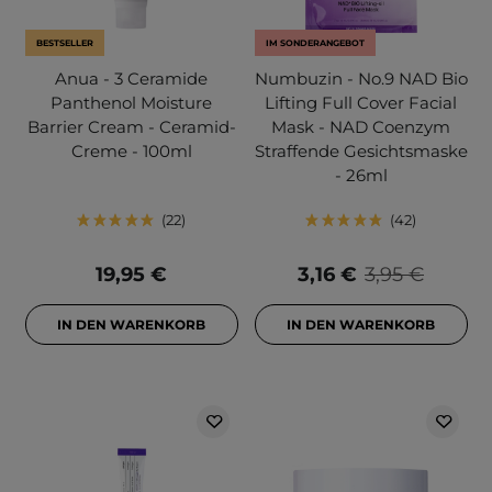
BESTSELLER
IM SONDERANGEBOT
Anua - 3 Ceramide
Numbuzin - No.9 NAD Bio
Panthenol Moisture
Lifting Full Cover Facial
Barrier Cream - Ceramid-
Mask - NAD Coenzym
Creme - 100ml
Straffende Gesichtsmaske
- 26ml
22
42
19,95 €
3,16 €
3,95 €
IN DEN WARENKORB
IN DEN WARENKORB