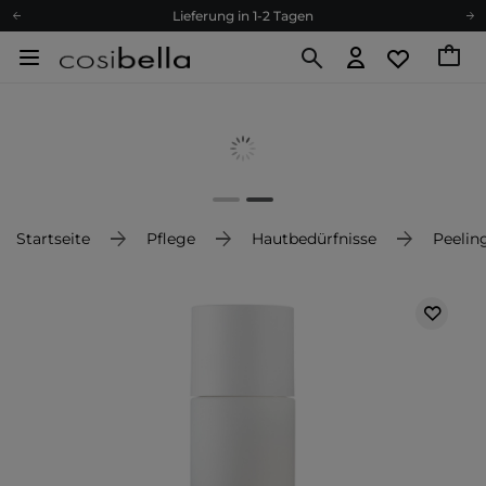
Lieferung in 1-2 Tagen
Empfehle uns weiter und sammle noch mehr Punkte
Kostenloser Versand ab 60 €
Ökologie
Versand nach Deutschland und Österreich
Treueprogramm
Lieferung in 1-2 Tagen
Empfehle uns weiter und sammle noch mehr Punkte
Startseite
Pflege
Hautbedürfnisse
Peelin
Kostenloser Versand ab 60 €
Ökologie