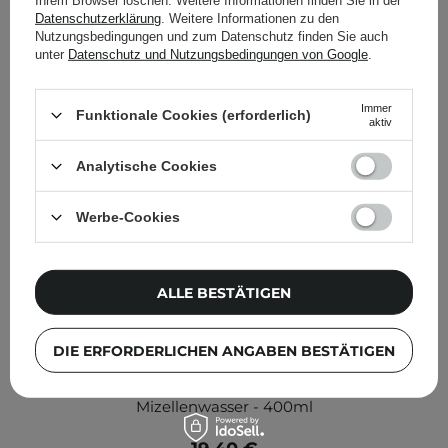
Ihrem Browser löschen. Weitere Informationen finden Sie in der
Datenschutzerklärung
. Weitere Informationen zu den
Nutzungsbedingungen und zum Datenschutz finden Sie auch
unter
Datenschutz und Nutzungsbedingungen von Google
.
Immer
Funktionale Cookies (erforderlich)
aktiv
Analytische Cookies
Werbe-Cookies
ALLE BESTÄTIGEN
DIE ERFORDERLICHEN ANGABEN BESTÄTIGEN
Torriden - Dive In - Low Molecular Hyaluronic Acid
Cleansing Water - Feuchtigkeitsspendendes
Mizellenwasser - 400ml