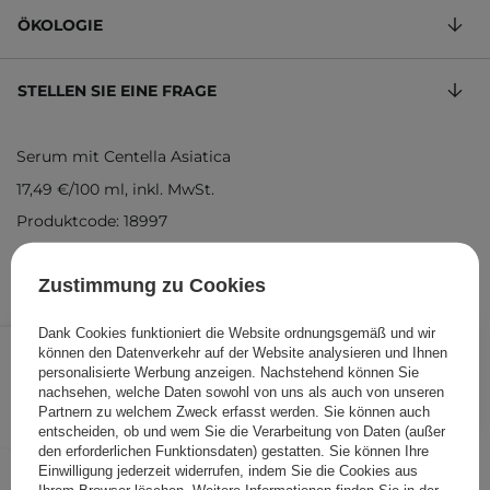
ÖKOLOGIE
STELLEN SIE EINE FRAGE
Serum mit Centella Asiatica
17,49 €
/
100 ml
, inkl. MwSt.
Produktcode: 18997
Zustimmung zu Cookies
Dank Cookies funktioniert die Website ordnungsgemäß und wir
20,99 €
/
Stk.
können den Datenverkehr auf der Website analysieren und Ihnen
personalisierte Werbung anzeigen. Nachstehend können Sie
IN DEN WARENKORB
nachsehen, welche Daten sowohl von uns als auch von unseren
Partnern zu welchem Zweck erfasst werden. Sie können auch
Folgende Produkte wurden von
entscheiden, ob und wem Sie die Verarbeitung von Daten (außer
den erforderlichen Funktionsdaten) gestatten. Sie können Ihre
anderen Kunden geprüft
Einwilligung jederzeit widerrufen, indem Sie die Cookies aus