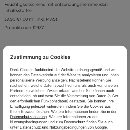
Feuchtigkeitscreme mit entzündungshemmenden
Inhaltsstoffen
39,90 €
/
100 ml
, inkl. MwSt.
Produktcode: 12937
19,95 €
/
Stk.
Zustimmung zu Cookies
IN DEN WARENKORB
Dank Cookies funktioniert die Website ordnungsgemäß und wir
können den Datenverkehr auf der Website analysieren und Ihnen
Folgende Produkte wurden von
personalisierte Werbung anzeigen. Nachstehend können Sie
nachsehen, welche Daten sowohl von uns als auch von unseren
anderen Kunden geprüft
Partnern zu welchem Zweck erfasst werden. Sie können auch
entscheiden, ob und wem Sie die Verarbeitung von Daten (außer
den erforderlichen Funktionsdaten) gestatten. Sie können Ihre
Einwilligung jederzeit widerrufen, indem Sie die Cookies aus
Ihrem Browser löschen. Weitere Informationen finden Sie in der
Datenschutzerklärung
. Weitere Informationen zu den
Nutzungsbedingungen und zum Datenschutz finden Sie auch
unter
Datenschutz und Nutzungsbedingungen von Google
.