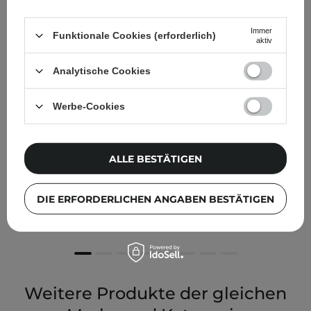
Immer
Funktionale Cookies (erforderlich)
aktiv
Analytische Cookies
Werbe-Cookies
ALLE BESTÄTIGEN
Round Lab - Pine Calming Cica Pad - Glättende und
lindernde Gesichtspads - 50 Stk.
DIE ERFORDERLICHEN ANGABEN BESTÄTIGEN
15,95 €
Weitere Produkte der gleichen