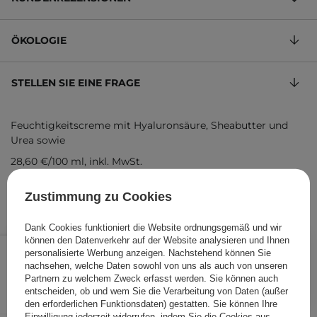
ÖKOLOGIE
STELLEN SIE EINE FRAGE
Feuchtigkeitscreme mit Hyaluronsäure, Sheabutter und
Urea sowie
28,60 €
/
100 ml
, inkl. MwSt.
Produktcode: 28245
Zustimmung zu Cookies
Dank Cookies funktioniert die Website ordnungsgemäß und wir
14,30 €
können den Datenverkehr auf der Website analysieren und Ihnen
/
Stk.
personalisierte Werbung anzeigen. Nachstehend können Sie
nachsehen, welche Daten sowohl von uns als auch von unseren
IN DEN WARENKORB
Partnern zu welchem Zweck erfasst werden. Sie können auch
entscheiden, ob und wem Sie die Verarbeitung von Daten (außer
Folgende Produkte wurden von
den erforderlichen Funktionsdaten) gestatten. Sie können Ihre
Einwilligung jederzeit widerrufen, indem Sie die Cookies aus