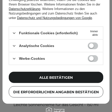
anderen Kunden geprüft
Ihrem Browser löschen. Weitere Informationen finden Sie in der
Datenschutzerklärung
. Weitere Informationen zu den
Nutzungsbedingungen und zum Datenschutz finden Sie auch
unter
Datenschutz und Nutzungsbedingungen von Google
.
Immer
Funktionale Cookies (erforderlich)
aktiv
Analytische Cookies
Werbe-Cookies
ALLE BESTÄTIGEN
DIE ERFORDERLICHEN ANGABEN BESTÄTIGEN
Tocobo - Vita Soft Daily Sun Lotion SPF50+ PA++++ -
Leichte Sonnencreme für das Gesicht - 150 ml