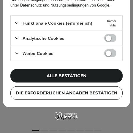
unter
Datenschutz und Nutzungsbedingungen von Google
.
Immer
Funktionale Cookies (erforderlich)
aktiv
Analytische Cookies
Werbe-Cookies
ALLE BESTÄTIGEN
KOSMETOLOGE EMPFIEHLT
Purito Seoul - Wonder Releaf Centella Toner Unscented
DIE ERFORDERLICHEN ANGABEN BESTÄTIGEN
- Unparfümiertes Gesichtswasser mit Centella Asiatica -
200ml
27,20 €