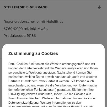
STELLEN SIE EINE FRAGE
Regenerationscreme mit Hefefiltrat
67,60 €
/
100 ml
, inkl. MwSt.
Produktcode: 19186
Zustimmung zu Cookies
33,80 €
/
Stk.
Dank Cookies funktioniert die Website ordnungsgemäß und wir
können den Datenverkehr auf der Website analysieren und Ihnen
personalisierte Werbung anzeigen. Nachstehend können Sie
IN DEN WARENKORB
nachsehen, welche Daten sowohl von uns als auch von unseren
Partnern zu welchem Zweck erfasst werden. Sie können auch
Folgende Produkte wurden von
entscheiden, ob und wem Sie die Verarbeitung von Daten (außer
anderen Kunden geprüft
den erforderlichen Funktionsdaten) gestatten. Sie können Ihre
Einwilligung jederzeit widerrufen, indem Sie die Cookies aus
Ihrem Browser löschen. Weitere Informationen finden Sie in der
Datenschutzerklärung
. Weitere Informationen zu den
Nutzungsbedingungen und zum Datenschutz finden Sie auch