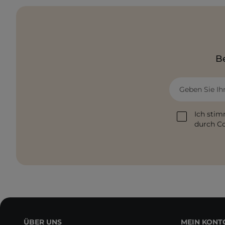
Be
Geben Sie Ih
Ich stim
durch Co
ÜBER UNS
MEIN KONT