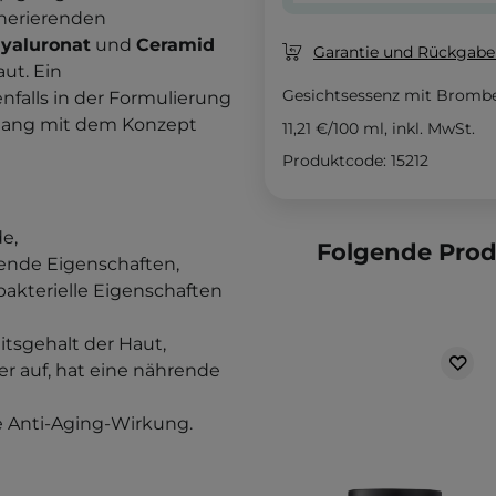
nerierenden
yaluronat
und
Ceramid
Garantie und Rückgaber
aut. Ein
Gesichtsessenz mit Brombe
enfalls in der Formulierung
klang mit dem Konzept
11,21 €
/
100 ml
, inkl. MwSt.
Produktcode: 15212
e,
Folgende Pro
de Eigenschaften,
ibakterielle Eigenschaften
tsgehalt der Haut,
er auf, hat eine nährende
ne Anti-Aging-Wirkung.