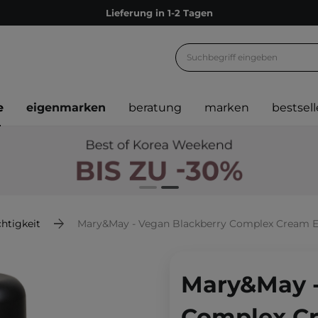
Empfehle uns weiter und sammle noch mehr Punkte
Kostenloser Versand ab 60 €
Ökologie
Versand nach Deutschland und Österreich
e
eigenmarken
beratung
marken
bestsell
Treueprogramm
Lieferung in 1-2 Tagen
Empfehle uns weiter und sammle noch mehr Punkte
Kostenloser Versand ab 60 €
Ökologie
htigkeit
Mary&May - Vegan Blackberry Complex Cream Es
Mary&May -
Complex Cr