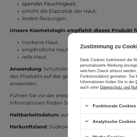
spendet Feuchtigkeit,
erhöht die Elastizität der Haut,
lindert Reizungen.
Unsere Kosmetologin empfiehlt dieses Produkt f
trockene Haut,
Zustimmung zu Cook
empfindliche Haut,
reife Haut.
Dank Cookies funktioniert die 
personalisierte Werbung anzei
Anwendung
: Schütteln Sie die Flasche vor dem G
welchem Zweck erfasst werden. 
des Produkts auf das gereinigte Gesicht auftragen
Funktionsdaten) gestatten. Sie 
Informationen finden Sie in der
anwenden.
auch unter
Datenschutz und Nu
Führen Sie vor der ersten Anwendung einen Allergi
Informationen finden Sie in unserem Beitrag zum
A
Funktionale Cookies 
Haltbarkeitsdatum
: auf der Verpackung.
Analytische Cookies
Herkunftsland
: Südkorea.
Werbe-Cookies