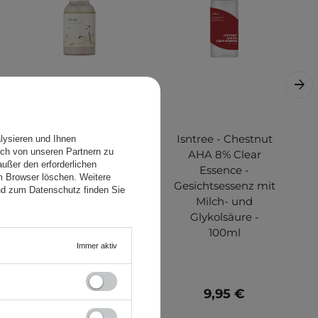
Round Lab -
Isntree - Chestnut
lysieren und Ihnen
ch von unseren Partnern zu
Soybean
AHA 8% Clear
ußer den erforderlichen
Nourishing Serum
Essence -
em Browser löschen. Weitere
- Nährendes
Gesichtsessenz mit
nd zum Datenschutz finden Sie
Serum mit
Milch- und
schwarzem
Glykolsäure -
Sojaextrakt - 50ml
100ml
Immer aktiv
22,99 €
9,95 €