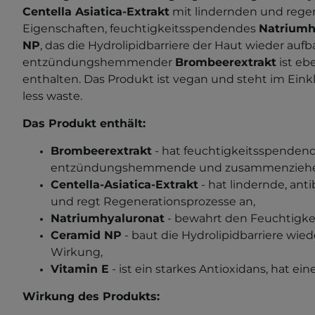
Centella Asiatica-Extrakt
mit lindernden und rege
Eigenschaften, feuchtigkeitsspendendes
Natriumh
NP
, das die Hydrolipidbarriere der Haut wieder aufb
entzündungshemmender
Brombeerextrakt
ist eb
enthalten. Das Produkt ist vegan und steht im Ein
less waste.
Das Produkt enthält:
Brombeerextrakt
- hat feuchtigkeitsspendend
entzündungshemmende und zusammenziehen
Centella-Asiatica-Extrakt
- hat lindernde, ant
und regt Regenerationsprozesse an,
Natriumhyaluronat
- bewahrt den Feuchtigkei
Ceramid NP
- baut die Hydrolipidbarriere wied
Wirkung,
Vitamin E
- ist ein starkes Antioxidans, hat ei
Wirkung des Produkts: