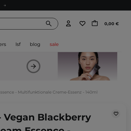
0,00 €
ers
lsf
blog
sale
sence - Multifunktionale Creme-Essenz - 140ml
 Vegan Blackberry
eam Essence -