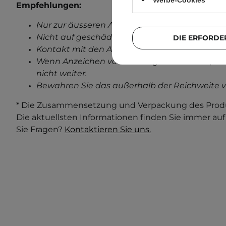
Empfehlungen:
Nur zur äusseren Anwendung.
Nicht auf geschädigter Haut anwenden.
DIE ERFORDE
Kontakt mit den Augen vermeiden.
Wenn Anzeichen von Reizungen auftreten, ve
nicht weiter.
Bewahren Sie das außerhalb der Reichweite v
* Die Zusammensetzung und Verpackung des Produ
Die aktuellsten Informationen finden Sie immer au
Sie Fragen?
Kontaktieren Sie uns.