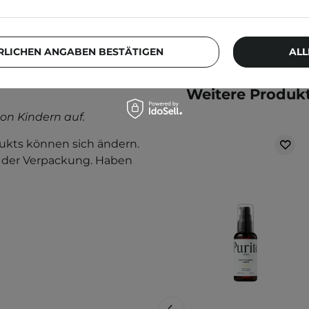
RLICHEN ANGABEN BESTÄTIGEN
ALL
rwenden Sie das Produkt
Weitere Produkt
on Kindern auf.
kts können sich ändern.
f der Verpackung. Haben