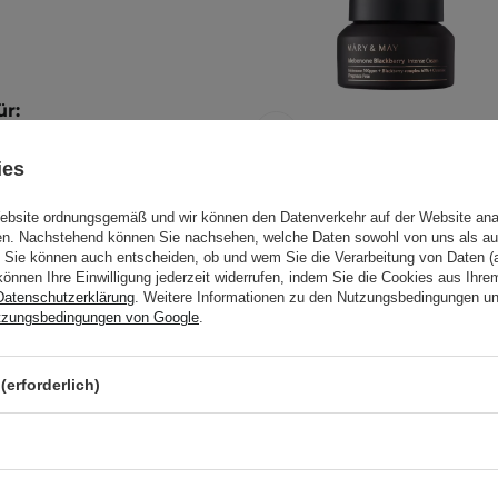
ür:
ies
Mary&May -
Website ordnungsgemäß und wir können den Datenverkehr auf der Website ana
gen. Nachstehend können Sie nachsehen, welche Daten sowohl von uns als au
Idebenone
ebrauch. Eine kleine Menge
Sie können auch entscheiden, ob und wem Sie die Verarbeitung von Daten (a
Blackberry Intense
. Morgens und abends
können Ihre Einwilligung jederzeit widerrufen, indem Sie die Cookies aus Ihr
Cream - Anti-
Datenschutzerklärung
. Weitere Informationen zu den Nutzungsbedingungen u
Falten-Creme mit
tzungsbedingungen von Google
.
Idebenon - 70g
etest durch. Weitere
llergietest
.
(erforderlich)
14,00 €