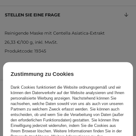
STELLEN SIE EINE FRAGE
Reinigende Maske mit Centella Asiatica-Extrakt
26,33 €
/
100 g
, inkl. MwSt.
Produktcode: 19345
Zustimmung zu Cookies
7,90 €
/
Stk.
Dank Cookies funktioniert die Website ordnungsgemäß und wir
können den Datenverkehr auf der Website analysieren und Ihnen
IN DEN WARENKORB
personalisierte Werbung anzeigen. Nachstehend können Sie
nachsehen, welche Daten sowohl von uns als auch von unseren
Folgende Produkte wurden von
Partnern zu welchem Zweck erfasst werden. Sie können auch
entscheiden, ob und wem Sie die Verarbeitung von Daten (außer
anderen Kunden geprüft
den erforderlichen Funktionsdaten) gestatten. Sie können Ihre
Einwilligung jederzeit widerrufen, indem Sie die Cookies aus
Ihrem Browser löschen. Weitere Informationen finden Sie in der