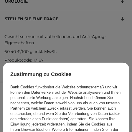
ÖKOLOGIE
STELLEN SIE EINE FRAGE
Gesichtscreme mit aufhellenden und Anti-Aging-
Eigenschaften
60,40 €
/
100 g
, inkl. MwSt.
Produktcode: 17167
Zustimmung zu Cookies
30,20 €
/
Stk.
Dank Cookies funktioniert die Website ordnungsgemäß und wir
können den Datenverkehr auf der Website analysieren und Ihnen
personalisierte Werbung anzeigen. Nachstehend können Sie
IN DEN WARENKORB
nachsehen, welche Daten sowohl von uns als auch von unseren
Partnern zu welchem Zweck erfasst werden. Sie können auch
Folgende Produkte wurden von
entscheiden, ob und wem Sie die Verarbeitung von Daten (außer
den erforderlichen Funktionsdaten) gestatten. Sie können Ihre
anderen Kunden geprüft
Einwilligung jederzeit widerrufen, indem Sie die Cookies aus
Ihrem Browser löschen. Weitere Informationen finden Sie in der