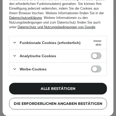
IN DEN WARENKORB
den erforderlichen Funktionsdaten) gestatten. Sie können Ihre
Einwilligung jederzeit widerrufen, indem Sie die Cookies aus
Folgende Produkte wurden von
Ihrem Browser löschen. Weitere Informationen finden Sie in der
Datenschutzerklärung
. Weitere Informationen zu den
anderen Kunden geprüft
Nutzungsbedingungen und zum Datenschutz finden Sie auch
unter
Datenschutz und Nutzungsbedingungen von Google
.
Immer
Funktionale Cookies (erforderlich)
aktiv
Analytische Cookies
Werbe-Cookies
ALLE BESTÄTIGEN
DIE ERFORDERLICHEN ANGABEN BESTÄTIGEN