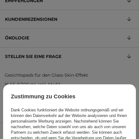
EMPFEHLUNGEN
KUNDENREZENSIONEN
ÖKOLOGIE
STELLEN SIE EINE FRAGE
Gesichtspads für den Glass-Skin-Effekt
16,66 €
/
100 ml
, inkl. MwSt.
Produktcode: 28521
Zustimmung zu Cookies
Dank Cookies funktioniert die Website ordnungsgemäß und wir
können den Datenverkehr auf der Website analysieren und Ihnen
personalisierte Werbung anzeigen. Nachstehend können Sie
19,99 €
nachsehen, welche Daten sowohl von uns als auch von unseren
/
Stk.
Partnern zu welchem Zweck erfasst werden. Sie können auch
entscheiden, ob und wem Sie die Verarbeitung von Daten (außer