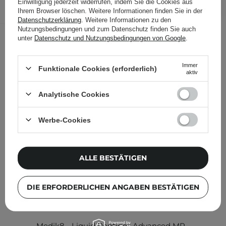
Einwilligung jederzeit widerrufen, indem Sie die Cookies aus
Ihrem Browser löschen. Weitere Informationen finden Sie in der
Folgende Produkte wurden von
Datenschutzerklärung
. Weitere Informationen zu den
Nutzungsbedingungen und zum Datenschutz finden Sie auch
anderen Kunden geprüft
unter
Datenschutz und Nutzungsbedingungen von Google
.
Immer
Funktionale Cookies (erforderlich)
aktiv
Analytische Cookies
Werbe-Cookies
ALLE BESTÄTIGEN
DIE ERFORDERLICHEN ANGABEN BESTÄTIGEN
Medik8 - Liquid Peptides Advanced MP -