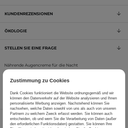
KUNDENREZENSIONEN
ÖKOLOGIE
STELLEN SIE EINE FRAGE
Nährende Augencreme für die Nacht
373,27 €
/
100 ml
, inkl. MwSt.
Zustimmung zu Cookies
Produktcode: 4514
Dank Cookies funktioniert die Website ordnungsgemäß und wir
können den Datenverkehr auf der Website analysieren und Ihnen
personalisierte Werbung anzeigen. Nachstehend können Sie
nachsehen, welche Daten sowohl von uns als auch von unseren
55,99 €
/
Stk.
Partnern zu welchem Zweck erfasst werden. Sie können auch
entscheiden, ob und wem Sie die Verarbeitung von Daten (außer
den erforderlichen Funktionsdaten) gestatten. Sie können Ihre
IN DEN WARENKORB