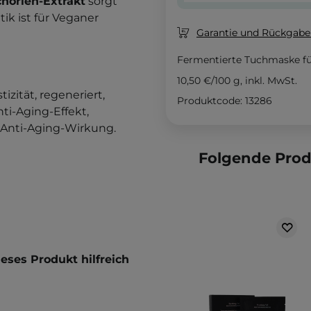
chorien-Extrakt
sorgt
tik ist für Veganer
Garantie und Rückgaber
Fermentierte Tuchmaske fü
10,50 €
/
100 g
, inkl. MwSt.
tizität, regeneriert,
Produktcode: 13286
ti-Aging-Effekt,
ne Anti-Aging-Wirkung.
Folgende Pro
ses Produkt hilfreich