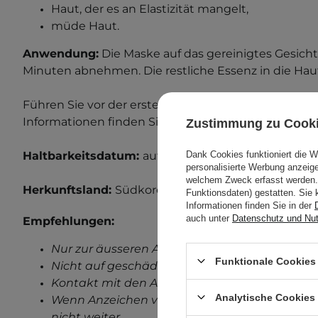
Haut, der es an Elastizität mangelt,
müde Haut.
Anwendung:
Die Maske auf das gereinigtes Gesicht
Minuten abnehmen. Die restliche Essenz in die Haut
Führen Sie vor der ersten Anwendung einen Allergi
Informationen finden Sie in unserem Beitrag zum
A
Zustimmung zu Cook
Dank Cookies funktioniert die 
Haltbarkeitsdatum:
auf der Verpackung
.
personalisierte Werbung anzei
welchem Zweck erfasst werden. 
Herkunftsland:
Südkorea.
Funktionsdaten) gestatten. Sie 
Informationen finden Sie in der
auch unter
Datenschutz und Nu
Empfehlungen:
Nur zur äusseren Anwendung.
Funktionale Cookies 
Nicht auf geschädigter Haut anwenden.
Kontakt mit den Augen vermeiden.
Analytische Cookies
Wenn Anzeichen von Reizungen auftreten, ve
nicht weiter.