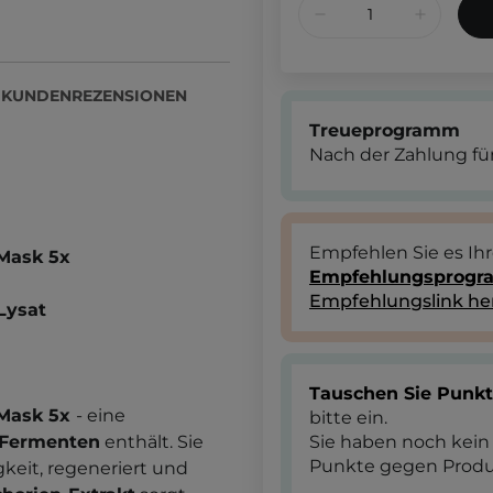
KUNDENREZENSIONEN
Treueprogramm
Nach der Zahlung für
Empfehlen Sie es Ih
 Mask 5x
Empfehlungsprog
Empfehlungslink he
Lysat
Tauschen Sie Punk
 Mask 5x
- eine
bitte ein.
-Fermenten
enthält. Sie
Sie haben noch kein
Punkte gegen Produ
gkeit, regeneriert und