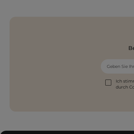
Be
Geben Sie Ih
Ich stim
durch Co