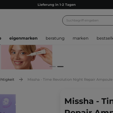
Lieferung in 1-2 Tagen
Empfehle uns weiter und sammle noch mehr Punkte
Kostenloser Versand ab 60 €
Ökologie
e
eigenmarken
beratung
marken
bestsell
Versand nach Deutschland und Österreich
Treueprogramm
Lieferung in 1-2 Tagen
Empfehle uns weiter und sammle noch mehr Punkte
Kostenloser Versand ab 60 €
htigkeit
Missha - Time Revolution Night Repair Ampoule Mask 
Ökologie
Missha - Ti
Repair Amp