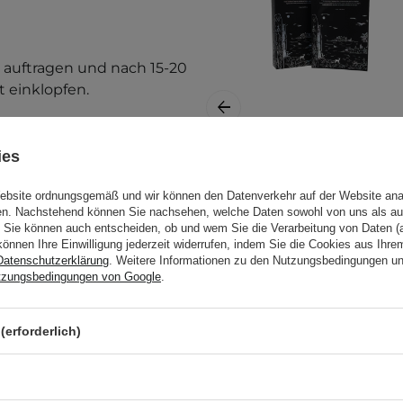
 auftragen und nach 15-20
 einklopfen.
etest durch. Weitere
llergietest
.
ies
Pyunkang Yul -
Black Tea
Website ordnungsgemäß und wir können den Datenverkehr auf der Website ana
gen. Nachstehend können Sie nachsehen, welche Daten sowohl von uns als au
Revitalizing Mask
Sie können auch entscheiden, ob und wem Sie die Verarbeitung von Daten (a
Pack -
können Ihre Einwilligung jederzeit widerrufen, indem Sie die Cookies aus Ihr
Regenerierende
Datenschutzerklärung
. Weitere Informationen zu den Nutzungsbedingungen u
Tuchmaske - 25ml
tzungsbedingungen von Google
.
(erforderlich)
3,00 €
rwenden Sie das Produkt