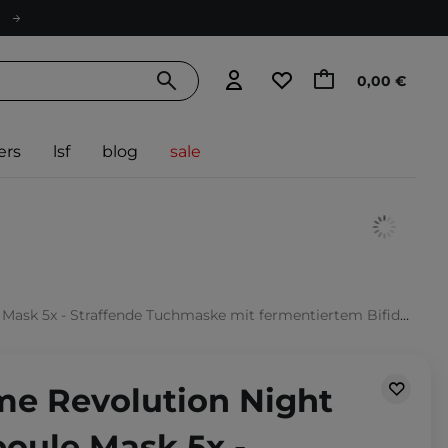
0,00 €
ers
lsf
blog
sale
5x - Straffende Tuchmaske mit fermentiertem Bifida-Lysat - 40g
me Revolution Night
oule Mask 5x -