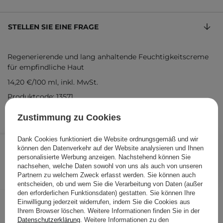
STELLEN SIE EINE FRAGE
Regenerierende und lang anhaltende Feuchtigkeitscreme
für empfindliche Haut
14,20 €
/
100 ml
, inkl. MwSt.
Produktcode: 13571
Zustimmung zu Cookies
7,10 €
Dank Cookies funktioniert die Website ordnungsgemäß und wir
/
Stk.
können den Datenverkehr auf der Website analysieren und Ihnen
personalisierte Werbung anzeigen. Nachstehend können Sie
IN DEN WARENKORB
nachsehen, welche Daten sowohl von uns als auch von unseren
Partnern zu welchem Zweck erfasst werden. Sie können auch
Folgende Produkte wurden von
entscheiden, ob und wem Sie die Verarbeitung von Daten (außer
den erforderlichen Funktionsdaten) gestatten. Sie können Ihre
anderen Kunden geprüft
Einwilligung jederzeit widerrufen, indem Sie die Cookies aus
Ihrem Browser löschen. Weitere Informationen finden Sie in der
Datenschutzerklärung
. Weitere Informationen zu den