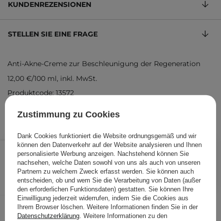
KUNDENREZENSIONEN
STELLEN SIE EINE FRAGE
Anti-Akne-Creme zur Beschleunigung der Regeneration
12,00 €
/
100 ml
, inkl. MwSt.
Produktcode: 13572
Zustimmung zu Cookies
Dank Cookies funktioniert die Website ordnungsgemäß und wir
3,60 €
können den Datenverkehr auf der Website analysieren und Ihnen
/
Stk.
personalisierte Werbung anzeigen. Nachstehend können Sie
nachsehen, welche Daten sowohl von uns als auch von unseren
IN DEN WARENKORB
Partnern zu welchem Zweck erfasst werden. Sie können auch
entscheiden, ob und wem Sie die Verarbeitung von Daten (außer
Folgende Produkte wurden von
den erforderlichen Funktionsdaten) gestatten. Sie können Ihre
Einwilligung jederzeit widerrufen, indem Sie die Cookies aus
anderen Kunden geprüft
Ihrem Browser löschen. Weitere Informationen finden Sie in der
Datenschutzerklärung
. Weitere Informationen zu den