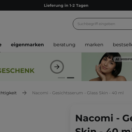
Lieferung in 1-2 Tagen
Empfehle uns weiter und sammle noch mehr Punkte
Kostenloser Versand ab 60 €
Ökologie
e
eigenmarken
beratung
marken
bestsell
Versand nach Deutschland und Österreich
Treueprogramm
Lieferung in 1-2 Tagen
Empfehle uns weiter und sammle noch mehr Punkte
Kostenloser Versand ab 60 €
htigkeit
Nacomi - Gesichtsserum - Glass Skin - 40 ml
Ökologie
Nacomi - G
Skin - 40 m