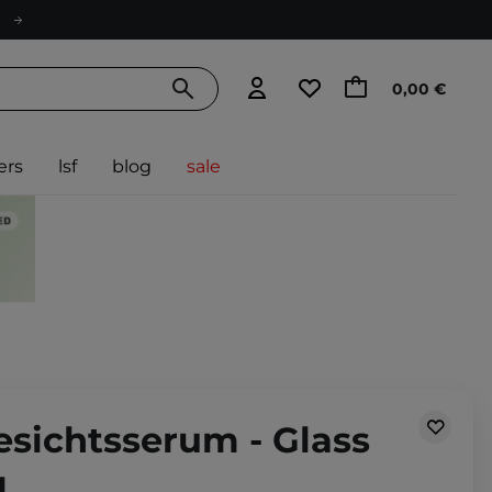
0,00 €
ers
lsf
blog
sale
esichtsserum - Glass
l