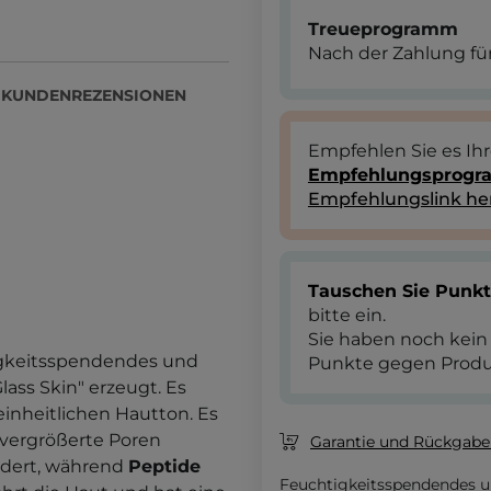
Treueprogramm
Nach der Zahlung für
KUNDENREZENSIONEN
Empfehlen Sie es Ih
Empfehlungsprog
Empfehlungslink he
Tauschen Sie Punk
bitte ein.
Sie haben noch kein
tigkeitsspendendes und
Punkte gegen Produ
lass Skin" erzeugt. Es
einheitlichen Hautton. Es
 vergrößerte Poren
Garantie und Rückgaber
ndert, während
Peptide
Feuchtigkeitsspendendes u