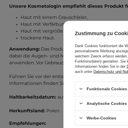
Unsere Kosmetologin empfiehlt dieses Produkt f
Haut mit einem Grauschleier,
Haut mit Verfärbungen,
Haut mit vergrößerten Poren,
Zustimmung zu Cook
trockene Haut.
Dank Cookies funktioniert die 
Anwendung:
Das Produkt auf die gereinigte und to
personalisierte Werbung anzei
dabei die Augen- und Mundpartie aussparen. Morg
welchem Zweck erfasst werden. 
Funktionsdaten) gestatten. Sie 
anwenden. Vor Gebrauch gut schütteln.
Informationen finden Sie in der
auch unter
Datenschutz und Nu
F
ühren Sie vor der ersten Anwendung einen Allergi
Informationen finden Sie in unserem Beitrag zum
A
Funktionale Cookies 
Haltbarkeitsdatum:
au
f der Verpackung
.
Analytische Cookies
Herkunftsland:
Polen.
Werbe-Cookies
Empfehlungen: