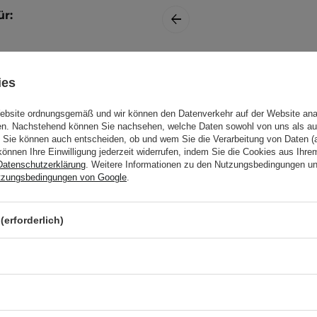
ür:
Nacomi - Meso
ies
Coctail Hyaluronic
Acid - Ultra-
Website ordnungsgemäß und wir können den Datenverkehr auf der Website ana
feuchtigkeitsspende
nisierte Haut auftragen,
gen. Nachstehend können Sie nachsehen, welche Daten sowohl von uns als au
Hyaluronsäure
ens und/oder abends
Sie können auch entscheiden, ob und wem Sie die Verarbeitung von Daten (a
Cocktail - 15ml
können Ihre Einwilligung jederzeit widerrufen, indem Sie die Cookies aus Ihr
Datenschutzerklärung
. Weitere Informationen zu den Nutzungsbedingungen u
tzungsbedingungen von Google
.
etest durch. Weitere
llergietest
.
(erforderlich)
5,30 €