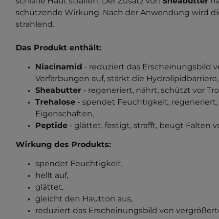
schlaffe Haut straffen. Der Zusatz von
Sheabutter
nä
schützende Wirkung. Nach der Anwendung wird die
strahlend.
Das Produkt enthält:
Niacinamid
- reduziert das Erscheinungsbild v
Verfärbungen auf, stärkt die Hydrolipidbarriere,
Sheabutter
- regeneriert, nährt, schützt vor Tr
Trehalose
- spendet Feuchtigkeit, regeneriert, 
Eigenschaften,
Peptide
- glättet, festigt, strafft, beugt Falten v
Wirkung des Produkts:
spendet Feuchtigkeit,
hellt auf,
glättet,
gleicht den Hautton aus,
reduziert das Erscheinungsbild von vergrößert