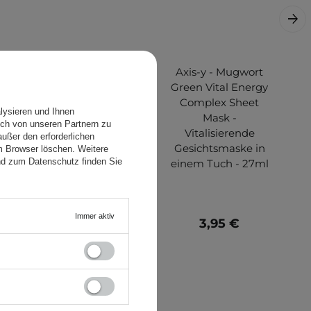
APLB - Kojic Acid
Axis-y - Mugwort
Vitamin C
Green Vital Energy
Ampoule Serum -
Complex Sheet
lysieren und Ihnen
nde
Revitalisierendes
Mask -
ch von unseren Partnern zu
Gesichtsserum -
Vitalisierende
ußer den erforderlichen
40ml
Gesichtsmaske in
em Browser löschen. Weitere
nd zum Datenschutz finden Sie
einem Tuch - 27ml
Immer aktiv
10,50 €
3,95 €