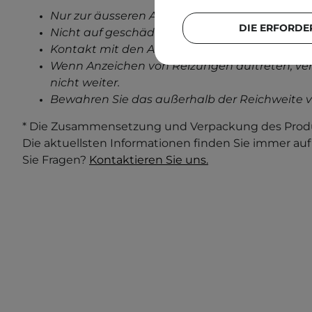
Nur zur äusseren Anwendung.
DIE ERFORDE
Nicht auf geschädigter Haut anwenden.
Kontakt mit den Augen vermeiden.
Wenn Anzeichen von Reizungen auftreten, ve
nicht weiter.
Bewahren Sie das außerhalb der Reichweite v
* Die Zusammensetzung und Verpackung des Produ
Die aktuellsten Informationen finden Sie immer au
Sie Fragen?
Kontaktieren Sie uns.