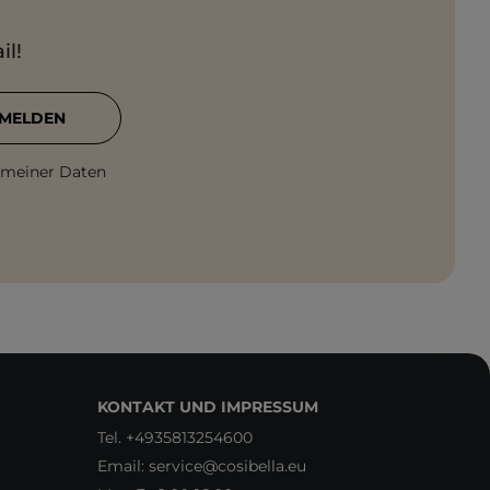
il!
MELDEN
 meiner Daten
KONTAKT UND IMPRESSUM
Tel.
+4935813254600
Email:
service@cosibella.eu