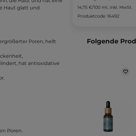
hrt die Haut und hat eine
14,75 €
/
100 ml
, inkl. MwSt.
 Haut glatt und
Produktcode: 16492
Folgende Pro
ergrößerter Poren, hellt
ockenheit,
lindert, hat antioxidative
or.
en Poren.