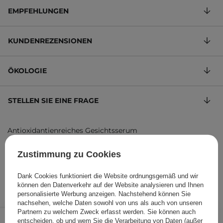
EMPFEHLUNGEN
KUNDENREZENSIONEN
ÖKOLOGIE
STELLEN SIE EINE FRAGE
Antioxidantienreiches Gesichtsserum
59,83 €
/
100 ml
, inkl. MwSt.
Zustimmung zu Cookies
Produktcode: 20189
Dank Cookies funktioniert die Website ordnungsgemäß und wir
können den Datenverkehr auf der Website analysieren und Ihnen
personalisierte Werbung anzeigen. Nachstehend können Sie
nachsehen, welche Daten sowohl von uns als auch von unseren
17,95 €
Partnern zu welchem Zweck erfasst werden. Sie können auch
/
Stk.
entscheiden, ob und wem Sie die Verarbeitung von Daten (außer