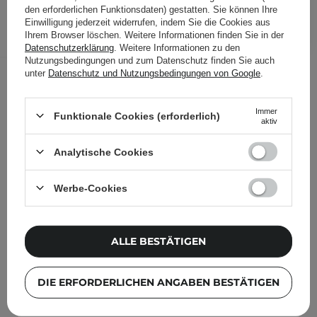
den erforderlichen Funktionsdaten) gestatten. Sie können Ihre
IN DEN WARENKORB
Einwilligung jederzeit widerrufen, indem Sie die Cookies aus
Ihrem Browser löschen. Weitere Informationen finden Sie in der
Folgende Produkte wurden von
Datenschutzerklärung
. Weitere Informationen zu den
Nutzungsbedingungen und zum Datenschutz finden Sie auch
anderen Kunden geprüft
unter
Datenschutz und Nutzungsbedingungen von Google
.
Immer
Funktionale Cookies (erforderlich)
aktiv
Analytische Cookies
Werbe-Cookies
ALLE BESTÄTIGEN
DIE ERFORDERLICHEN ANGABEN BESTÄTIGEN