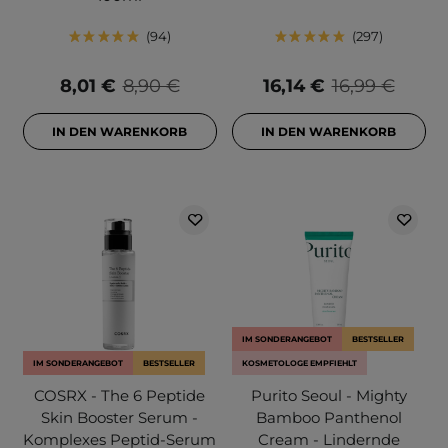
94
297
8,01 €
8,90 €
16,14 €
16,99 €
IN DEN WARENKORB
IN DEN WARENKORB
IM SONDERANGEBOT
BESTSELLER
IM SONDERANGEBOT
BESTSELLER
KOSMETOLOGE EMPFIEHLT
COSRX - The 6 Peptide
Purito Seoul - Mighty
Skin Booster Serum -
Bamboo Panthenol
Komplexes Peptid-Serum
Cream - Lindernde