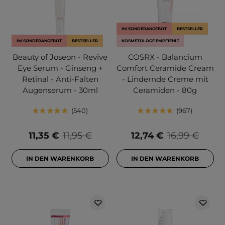
IM SONDERANGEBOT
BESTSELLER
IM SONDERANGEBOT
BESTSELLER
KOSMETOLOGE EMPFIEHLT
Beauty of Joseon - Revive
COSRX - Balancium
Eye Serum - Ginseng +
Comfort Ceramide Cream
Retinal - Anti-Falten
- Lindernde Creme mit
Augenserum - 30ml
Ceramiden - 80g
540
967
11,35 €
11,95 €
12,74 €
16,99 €
IN DEN WARENKORB
IN DEN WARENKORB