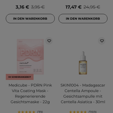
3,16 €
3,95 €
17,47 €
24,95 €
IN DEN WARENKORB
IN DEN WARENKORB
IM SONDERANGEBOT
Medicube - PDRN Pink
SKIN1004 - Madagascar
Vita Coating Mask -
Centella Ampoule -
Regenerierende
Gesichtsampulle mit
Gesichtsmaske - 22g
Centella Asiatica - 30ml
39
769