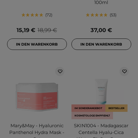
100ml
72
53
15,19 €
18,99 €
37,00 €
IN DEN WARENKORB
IN DEN WARENKORB
IM SONDERANGEBOT
BESTSELLER
KOSMETOLOGE EMPFIEHLT
Mary&May - Hyaluronic
SKIN1004 - Madagascar
Panthenol Hydra Mask -
Centella Hyalu-Cica