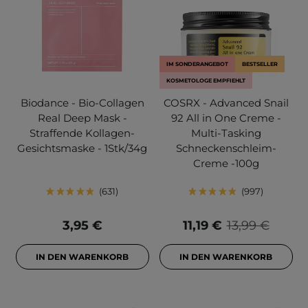
IM SONDERANGEBOT
BESTSELLER
KOSMETOLOGE EMPFIEHLT
Biodance - Bio-Collagen
COSRX - Advanced Snail
Real Deep Mask -
92 All in One Creme -
Straffende Kollagen-
Multi-Tasking
Gesichtsmaske - 1Stk/34g
Schneckenschleim-
Creme -100g
631
997
3,95 €
11,19 €
13,99 €
IN DEN WARENKORB
IN DEN WARENKORB