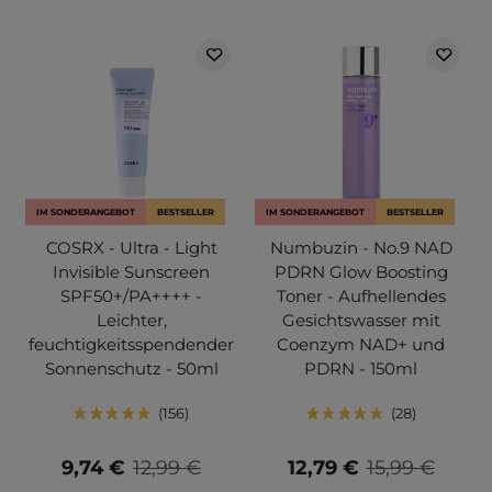
IM SONDERANGEBOT
BESTSELLER
IM SONDERANGEBOT
BESTSELLER
COSRX - Ultra - Light
Numbuzin - No.9 NAD
Invisible Sunscreen
PDRN Glow Boosting
SPF50+/PA++++ -
Toner - Aufhellendes
Leichter,
Gesichtswasser mit
feuchtigkeitsspendender
Coenzym NAD+ und
Sonnenschutz - 50ml
PDRN - 150ml
156
28
9,74 €
12,99 €
12,79 €
15,99 €