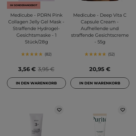
IM SONDERANGEBOT
Medicube - PDRN Pink
Medicube - Deep Vita C
Collagen Jelly Gel Mask -
Capsule Cream -
Straffende Hydrogel-
Aufhellende und
Gesichtsmaske - 1
straffende Gesichtscreme
Stück/28g
- 55g
82
52
3,56 €
3,95 €
20,95 €
IN DEN WARENKORB
IN DEN WARENKORB