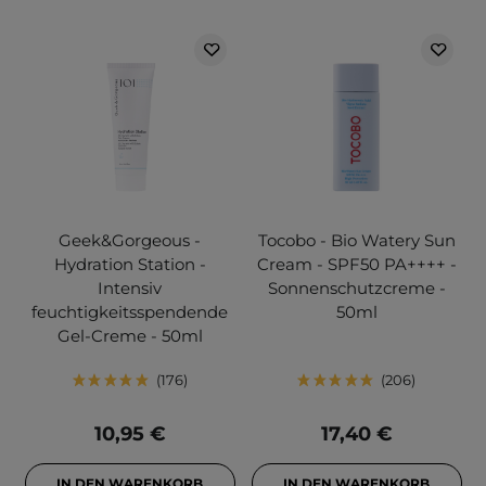
Geek&Gorgeous -
Tocobo - Bio Watery Sun
Hydration Station -
Cream - SPF50 PA++++ -
Intensiv
Sonnenschutzcreme -
feuchtigkeitsspendende
50ml
Gel-Creme - 50ml
176
206
10,95 €
17,40 €
IN DEN WARENKORB
IN DEN WARENKORB