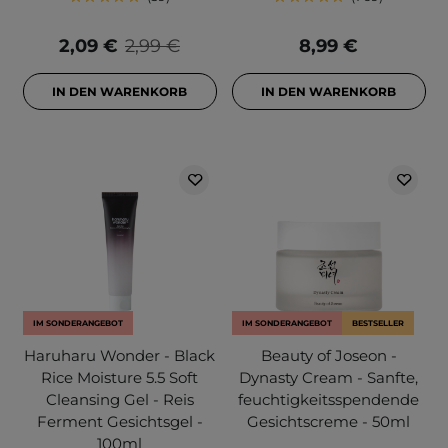
2,09 €
2,99 €
8,99 €
IN DEN WARENKORB
IN DEN WARENKORB
IM SONDERANGEBOT
IM SONDERANGEBOT
BESTSELLER
Haruharu Wonder - Black
Beauty of Joseon -
Rice Moisture 5.5 Soft
Dynasty Cream - Sanfte,
Cleansing Gel - Reis
feuchtigkeitsspendende
Ferment Gesichtsgel -
Gesichtscreme - 50ml
100ml