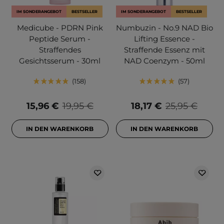
IM SONDERANGEBOT
BESTSELLER
IM SONDERANGEBOT
BESTSELLER
Medicube - PDRN Pink
Numbuzin - No.9 NAD Bio
Peptide Serum -
Lifting Essence -
Straffendes
Straffende Essenz mit
Gesichtsserum - 30ml
NAD Coenzym - 50ml
158
57
15,96 €
19,95 €
18,17 €
25,95 €
IN DEN WARENKORB
IN DEN WARENKORB