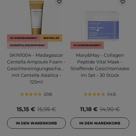
IM SONDERANGEBOT
BESTSELLER
KOSMETOLOGE EMPFIEHLT
IM SONDERANGEBOT
SKIN1004 - Madagascar
Mary&May - Collagen
Centella Ampoule Foam -
Peptide Vital Mask -
Gesichtsreinigungsschaum
Straffende Gesichtsmaske
mit Centella Asiatica -
im Set - 30 Stück
125ml
218
143
15,15 €
15,95 €
11,18 €
14,90 €
IN DEN WARENKORB
IN DEN WARENKORB