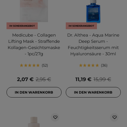
IM SONDERANGEBOT
IM SONDERANGEBOT
Medicube - Collagen
Dr. Althea - Aqua Marine
Lifting Mask - Straffende
Deep Serum -
Kollagen-Gesichtsmaske
Feuchtigkeitsserum mit
- 1pc/27g
Hyaluronsäure - 30ml
52
36
2,07 €
2,95 €
11,19 €
15,99 €
IN DEN WARENKORB
IN DEN WARENKORB