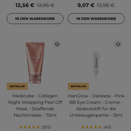
12,56 €
13,95 €
9,07 €
12,95 €
IN DEN WARENKORB
IN DEN WARENKORB
BESTSELLER
BESTSELLER
Medicube - Collagen
HanGlow - Darkless - Pink
Night Wrapping Peel Off
BB Eye Cream - Creme -
Mask - Straffende
Abdeckstift für die
Nachtmaske - 75ml
Unteraugenpartie - 15ml
202
40