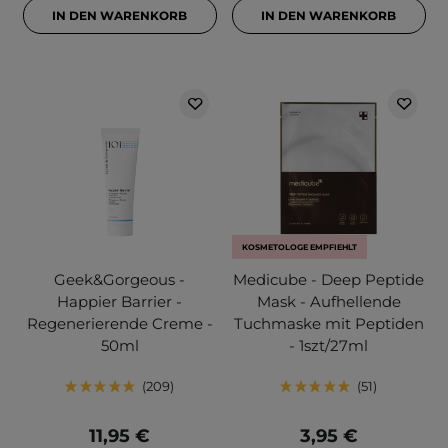
IN DEN WARENKORB
IN DEN WARENKORB
KOSMETOLOGE EMPFIEHLT
Geek&Gorgeous -
Medicube - Deep Peptide
Happier Barrier -
Mask - Aufhellende
Regenerierende Creme -
Tuchmaske mit Peptiden
50ml
- 1szt/27ml
209
51
11,95 €
3,95 €