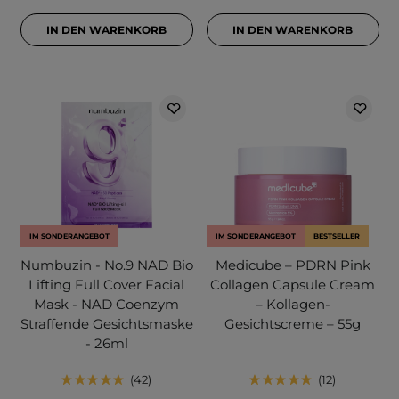
IN DEN WARENKORB
IN DEN WARENKORB
IM SONDERANGEBOT
IM SONDERANGEBOT
BESTSELLER
Numbuzin - No.9 NAD Bio
Medicube – PDRN Pink
Lifting Full Cover Facial
Collagen Capsule Cream
Mask - NAD Coenzym
– Kollagen-
Straffende Gesichtsmaske
Gesichtscreme – 55g
- 26ml
42
12