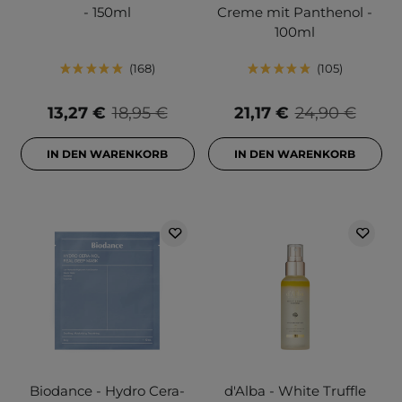
- 150ml
Creme mit Panthenol -
100ml
168
105
13,27 €
18,95 €
21,17 €
24,90 €
IN DEN WARENKORB
IN DEN WARENKORB
Biodance - Hydro Cera-
d'Alba - White Truffle