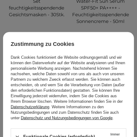
Set
Water-Fit Sun Serum
feuchtigkeitsspendende
SPF50+ PA++++ -
Gesichtsmasken - 30Stk.
Feuchtigkeitsspendende
Sonnencreme - 50ml
138
195
Zustimmung zu Cookies
14,90 €
20,85 €
21,95 €
Dank Cookies funktioniert die Website ordnungsgemäß und wir
können den Datenverkehr auf der Website analysieren und Ihnen
IN DEN WARENKORB
IN DEN WARENKORB
personalisierte Werbung anzeigen. Nachstehend können Sie
nachsehen, welche Daten sowohl von uns als auch von unseren
Partnern zu welchem Zweck erfasst werden. Sie können auch
entscheiden, ob und wem Sie die Verarbeitung von Daten (außer
den erforderlichen Funktionsdaten) gestatten. Sie können Ihre
Einwilligung jederzeit widerrufen, indem Sie die Cookies aus
Ihrem Browser löschen. Weitere Informationen finden Sie in der
Datenschutzerklärung
. Weitere Informationen zu den
Nutzungsbedingungen und zum Datenschutz finden Sie auch
unter
Datenschutz und Nutzungsbedingungen von Google
.
IM SONDERANGEBOT
BESTSELLER
IM SONDERANGEBOT
BESTSELLER
Immer
Funktionale Cookies (erforderlich)