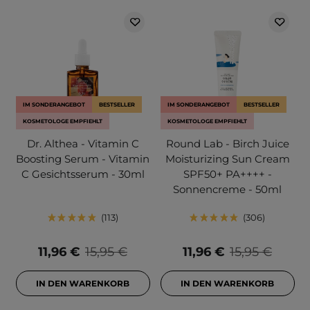
IM SONDERANGEBOT
BESTSELLER
IM SONDERANGEBOT
BESTSELLER
KOSMETOLOGE EMPFIEHLT
KOSMETOLOGE EMPFIEHLT
Dr. Althea - Vitamin C
Round Lab - Birch Juice
Boosting Serum - Vitamin
Moisturizing Sun Cream
C Gesichtsserum - 30ml
SPF50+ PA++++ -
Sonnencreme - 50ml
113
306
11,96 €
15,95 €
11,96 €
15,95 €
IN DEN WARENKORB
IN DEN WARENKORB