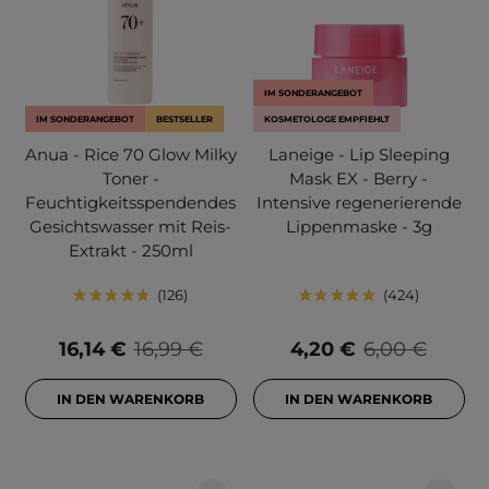
IM SONDERANGEBOT
IM SONDERANGEBOT
BESTSELLER
KOSMETOLOGE EMPFIEHLT
Anua - Rice 70 Glow Milky
Laneige - Lip Sleeping
Toner -
Mask EX - Berry -
Feuchtigkeitsspendendes
Intensive regenerierende
Gesichtswasser mit Reis-
Lippenmaske - 3g
Extrakt - 250ml
126
424
16,14 €
16,99 €
4,20 €
6,00 €
IN DEN WARENKORB
IN DEN WARENKORB