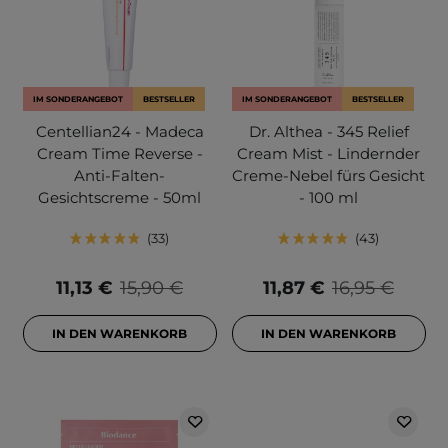
IM SONDERANGEBOT
BESTSELLER
IM SONDERANGEBOT
BESTSELLER
Centellian24 - Madeca
Dr. Althea - 345 Relief
Cream Time Reverse -
Cream Mist - Lindernder
Anti-Falten-
Creme-Nebel fürs Gesicht
Gesichtscreme - 50ml
- 100 ml
33
43
11,13 €
15,90 €
11,87 €
16,95 €
IN DEN WARENKORB
IN DEN WARENKORB