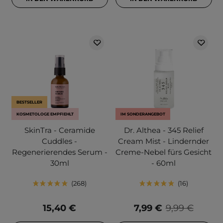
BESTSELLER
KOSMETOLOGE EMPFIEHLT
IM SONDERANGEBOT
SkinTra - Ceramide
Dr. Althea - 345 Relief
Cuddles -
Cream Mist - Lindernder
Regenerierendes Serum -
Creme-Nebel fürs Gesicht
30ml
- 60ml
268
16
15,40 €
7,99 €
9,99 €