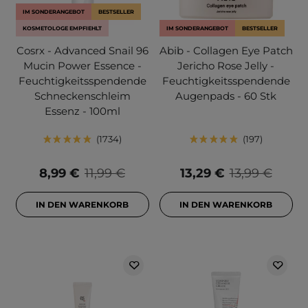
IM SONDERANGEBOT
BESTSELLER
KOSMETOLOGE EMPFIEHLT
IM SONDERANGEBOT
BESTSELLER
Cosrx - Advanced Snail 96
Abib - Collagen Eye Patch
Mucin Power Essence -
Jericho Rose Jelly -
Feuchtigkeitsspendende
Feuchtigkeitsspendende
Schneckenschleim
Augenpads - 60 Stk
Essenz - 100ml
1734
197
8,99 €
11,99 €
13,29 €
13,99 €
IN DEN WARENKORB
IN DEN WARENKORB