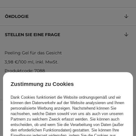
ÖKOLOGIE
STELLEN SIE EINE FRAGE
Peeling Gel für das Gesicht
3,98 €
/
100 ml
, inkl. MwSt.
Produktcode: 7088
Zustimmung zu Cookies
Dank Cookies funktioniert die Website ordnungsgemäß und wir
9,95 €
können den Datenverkehr auf der Website analysieren und Ihnen
/
Stk.
personalisierte Werbung anzeigen. Nachstehend können Sie
nachsehen, welche Daten sowohl von uns als auch von unseren
IN DEN WARENKORB
Partnern zu welchem Zweck erfasst werden. Sie können auch
entscheiden, ob und wem Sie die Verarbeitung von Daten (außer
Folgende Produkte wurden von
den erforderlichen Funktionsdaten) gestatten. Sie können Ihre
Einwilligung jederzeit widerrufen, indem Sie die Cookies aus