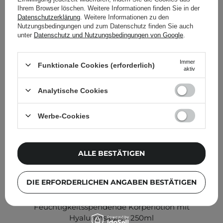
anderen Kunden geprüft
Ihrem Browser löschen. Weitere Informationen finden Sie in der
Datenschutzerklärung
. Weitere Informationen zu den
Nutzungsbedingungen und zum Datenschutz finden Sie auch
unter
Datenschutz und Nutzungsbedingungen von Google
.
Immer
Funktionale Cookies (erforderlich)
aktiv
Analytische Cookies
Werbe-Cookies
ALLE BESTÄTIGEN
DIE ERFORDERLICHEN ANGABEN BESTÄTIGEN
Q+A - Hyaluronic Acid Wet Skin Moisturiser -
Feuchtigkeitsspendende Körperlotion mit
Hyaluronsäure - 250ml