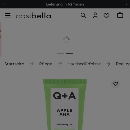
Lieferung in 1-2 Tagen
Empfehle uns weiter und sammle noch mehr Punkte
Kostenloser Versand ab 60 €
Ökologie
Versand nach Deutschland und Österreich
Treueprogramm
Lieferung in 1-2 Tagen
Empfehle uns weiter und sammle noch mehr Punkte
Startseite
Pflege
Hautbedürfnisse
Peelin
Kostenloser Versand ab 60 €
Ökologie