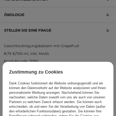
ÖKOLOGIE
STELLEN SIE EINE FRAGE
Gesichtsreinigungsbalsam mit Grapefruit
8,79 €
/
100 ml
, inkl. MwSt.
Produktcode: 7090
Zustimmung zu Cookies
Dank Cookies funktioniert die Website ordnungsgemäß und wir
10,99 €
können den Datenverkehr auf der Website analysieren und Ihnen
/
Stk.
personalisierte Werbung anzeigen. Nachstehend können Sie
nachsehen, welche Daten sowohl von uns als auch von unseren
IN DEN WARENKORB
Partnern zu welchem Zweck erfasst werden. Sie können auch
entscheiden, ob und wem Sie die Verarbeitung von Daten (außer
Folgende Produkte wurden von
den erforderlichen Funktionsdaten) gestatten. Sie können Ihre
Einwilligung jederzeit widerrufen, indem Sie die Cookies aus