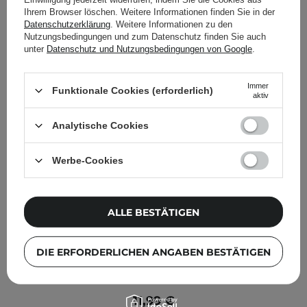
anderen Kunden geprüft
Ihrem Browser löschen. Weitere Informationen finden Sie in der
Datenschutzerklärung
. Weitere Informationen zu den
Nutzungsbedingungen und zum Datenschutz finden Sie auch
unter
Datenschutz und Nutzungsbedingungen von Google
.
Immer
Funktionale Cookies (erforderlich)
aktiv
Analytische Cookies
Werbe-Cookies
ALLE BESTÄTIGEN
KOSMETOLOGE EMPFIEHLT
DIE ERFORDERLICHEN ANGABEN BESTÄTIGEN
Natural Secrets - Mizellare Waschlotion - 100g
11,99 €