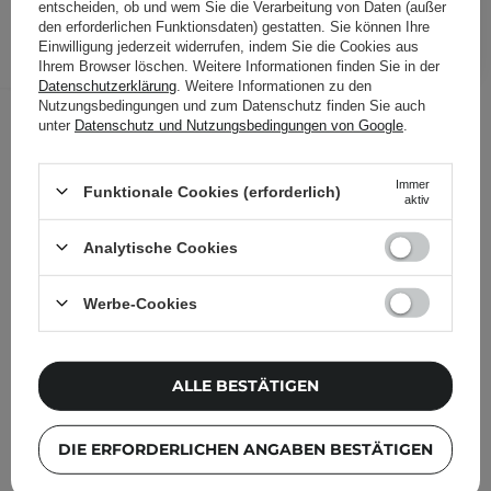
entscheiden, ob und wem Sie die Verarbeitung von Daten (außer
den erforderlichen Funktionsdaten) gestatten. Sie können Ihre
IN DEN WARENKORB
Einwilligung jederzeit widerrufen, indem Sie die Cookies aus
Ihrem Browser löschen. Weitere Informationen finden Sie in der
Folgende Produkte wurden von
Datenschutzerklärung
. Weitere Informationen zu den
anderen Kunden geprüft
Nutzungsbedingungen und zum Datenschutz finden Sie auch
unter
Datenschutz und Nutzungsbedingungen von Google
.
Immer
Funktionale Cookies (erforderlich)
aktiv
Analytische Cookies
Werbe-Cookies
ALLE BESTÄTIGEN
DIE ERFORDERLICHEN ANGABEN BESTÄTIGEN