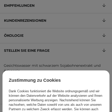
EMPFEHLUNGEN
KUNDENREZENSIONEN
ÖKOLOGIE
STELLEN SIE EINE FRAGE
Gesichtswasser mit schwarzem Sojabohnenextrakt und
Adenosin
4,00 €
/
100 ml
, inkl. MwSt.
Zustimmung zu Cookies
Produktcode: 16254
Dank Cookies funktioniert die Website ordnungsgemäß und wir
können den Datenverkehr auf der Website analysieren und Ihnen
personalisierte Werbung anzeigen. Nachstehend können Sie
nachsehen, welche Daten sowohl von uns als auch von unseren
11,99 €
/
Stk.
Partnern zu welchem Zweck erfasst werden. Sie können auch