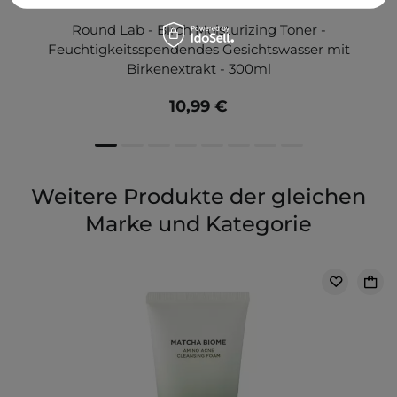
Round Lab - Birch Moisturizing Toner -
Feuchtigkeitsspendendes Gesichtswasser mit
Birkenextrakt - 300ml
10,99 €
Weitere Produkte der gleichen
Marke und Kategorie