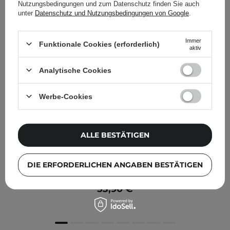
Nutzungsbedingungen und zum Datenschutz finden Sie auch
unter
Datenschutz und Nutzungsbedingungen von Google
.
Immer
Funktionale Cookies (erforderlich)
aktiv
Analytische Cookies
Werbe-Cookies
ALLE BESTÄTIGEN
Sesderma - Mesoses Supreme Antiaging Cream –
DIE ERFORDERLICHEN ANGABEN BESTÄTIGEN
Gesichtscreme – 50ml
53,90 €