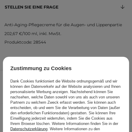
STELLEN SIE EINE FRAGE
Anti-Aging-Pflegecreme für die Augen- und Lippenpartie
202,67 €
/
100 ml
, inkl. MwSt.
Produktcode: 28544
Zustimmung zu Cookies
30,40 €
/
Stk.
Dank Cookies funktioniert die Website ordnungsgemäß und wir
können den Datenverkehr auf der Website analysieren und Ihnen
IN DEN WARENKORB
personalisierte Werbung anzeigen. Nachstehend können Sie
nachsehen, welche Daten sowohl von uns als auch von unseren
Folgende Produkte wurden von
Partnern zu welchem Zweck erfasst werden. Sie können auch
anderen Kunden geprüft
entscheiden, ob und wem Sie die Verarbeitung von Daten (außer
den erforderlichen Funktionsdaten) gestatten. Sie können Ihre
Einwilligung jederzeit widerrufen, indem Sie die Cookies aus
Ihrem Browser löschen. Weitere Informationen finden Sie in der
Datenschutzerklärung
. Weitere Informationen zu den