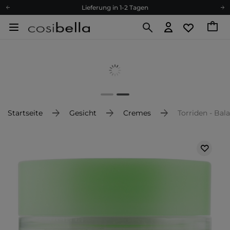
Lieferung in 1-2 Tagen
Empfehle uns weiter und sammle noch mehr Punkte
Kostenloser Versand ab 60 €
Ökologie
Versand nach Deutschland und Österreich
Treueprogramm
Lieferung in 1-2 Tagen
Empfehle uns weiter und sammle noch mehr Punkte
Startseite
Gesicht
Cremes
Torriden - Bal
Kostenloser Versand ab 60 €
Ökologie