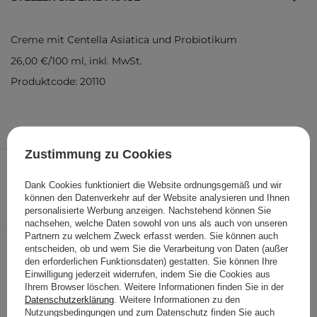
Creme mit Centella Asiatica und Probiotikum
26,00 €
/
100 ml
, inkl. MwSt.
Produktcode: 20110
Zustimmung zu Cookies
20,80 €
/
Stk.
Dank Cookies funktioniert die Website ordnungsgemäß und wir
IN DEN WARENKORB
können den Datenverkehr auf der Website analysieren und Ihnen
personalisierte Werbung anzeigen. Nachstehend können Sie
Folgende Produkte wurden von
nachsehen, welche Daten sowohl von uns als auch von unseren
Partnern zu welchem Zweck erfasst werden. Sie können auch
anderen Kunden geprüft
entscheiden, ob und wem Sie die Verarbeitung von Daten (außer
den erforderlichen Funktionsdaten) gestatten. Sie können Ihre
Einwilligung jederzeit widerrufen, indem Sie die Cookies aus
Ihrem Browser löschen. Weitere Informationen finden Sie in der
Datenschutzerklärung
. Weitere Informationen zu den
Nutzungsbedingungen und zum Datenschutz finden Sie auch