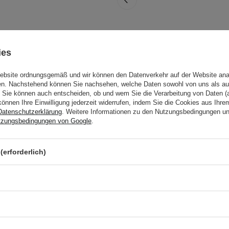
Fraijour - Pro
Moisture Cerato
ies
Airy Cream -
Feuchtigkeitsspende
Website ordnungsgemäß und wir können den Datenverkehr auf der Website ana
Mousse-Creme für
gen. Nachstehend können Sie nachsehen, welche Daten sowohl von uns als au
Sie können auch entscheiden, ob und wem Sie die Verarbeitung von Daten (a
das Gesicht - 50ml
können Ihre Einwilligung jederzeit widerrufen, indem Sie die Cookies aus Ihr
Datenschutzerklärung
. Weitere Informationen zu den Nutzungsbedingungen u
tzungsbedingungen von Google
.
18,99 €
(erforderlich)