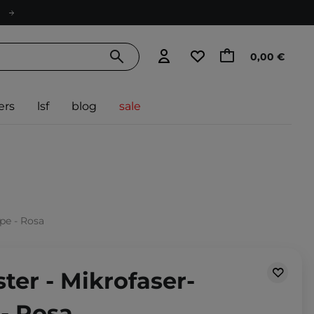
0,00 €
ers
lsf
blog
sale
pe - Rosa
ster - Mikrofaser-
- Rosa