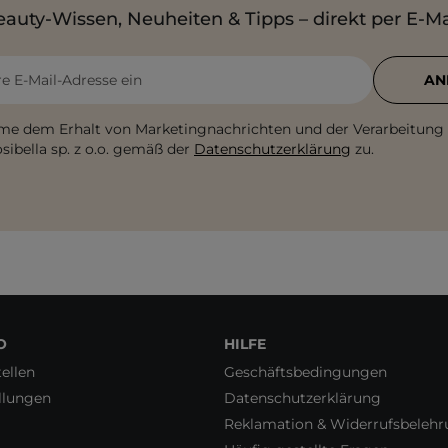
auty-Wissen, Neuheiten & Tipps – direkt per E-Ma
re E-Mail-Adresse ein
AN
me dem Erhalt von Marketingnachrichten und der Verarbeitung
sibella sp. z o.o. gemäß der
Datenschutzerklärung
zu.
O
HILFE
ellen
Geschäftsbedingungen
llungen
Datenschutzerklärung
Reklamation & Widerrufsbeleh