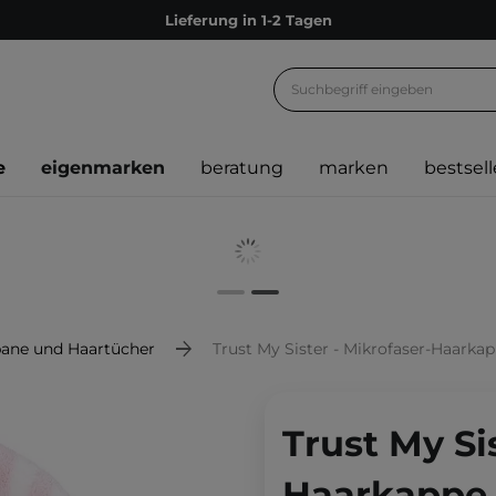
Lieferung in 1-2 Tagen
Empfehle uns weiter und sammle noch mehr Punkte
Kostenloser Versand ab 60 €
Ökologie
e
eigenmarken
beratung
marken
bestsell
Versand nach Deutschland und Österreich
Treueprogramm
Lieferung in 1-2 Tagen
Empfehle uns weiter und sammle noch mehr Punkte
Kostenloser Versand ab 60 €
bane und Haartücher
Trust My Sister - Mikrofaser-Haarkap
Ökologie
Trust My Si
Haarkappe 