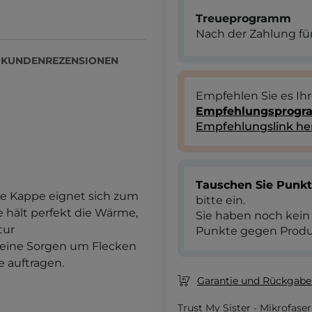
Treueprogramm
Nach der Zahlung für
KUNDENREZENSIONEN
Empfehlen Sie es Ih
Empfehlungsprog
Empfehlungslink he
Tauschen Sie Punk
ie Kappe eignet sich zum
bitte ein.
e hält perfekt die Wärme,
Sie haben noch kein
tur
Punkte gegen Produ
keine Sorgen um Flecken
 auftragen.
Garantie und Rückgaber
Trust My Sister - Mikrofase