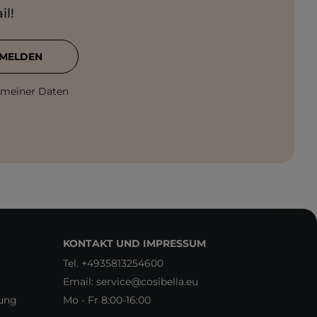
il!
MELDEN
 meiner Daten
KONTAKT UND IMPRESSUM
Tel.
+4935813254600
Email:
service@cosibella.eu
rung
Mo - Fr 8:00-16:00