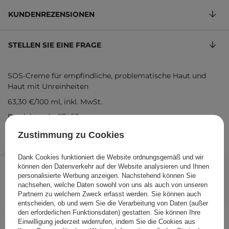
KUNDENREZENSIONEN
STELLEN SIE EINE FRAGE
SOS-Creme für empfindliche, problematische Haut und
Haut mit Unreinheiten
63,30 €
/
100 ml
, inkl. MwSt.
Produktcode: 27463
Zustimmung zu Cookies
Dank Cookies funktioniert die Website ordnungsgemäß und wir
18,99 €
/
Stk.
können den Datenverkehr auf der Website analysieren und Ihnen
personalisierte Werbung anzeigen. Nachstehend können Sie
nachsehen, welche Daten sowohl von uns als auch von unseren
IN DEN WARENKORB
Partnern zu welchem Zweck erfasst werden. Sie können auch
entscheiden, ob und wem Sie die Verarbeitung von Daten (außer
Folgende Produkte wurden von
den erforderlichen Funktionsdaten) gestatten. Sie können Ihre
anderen Kunden geprüft
Einwilligung jederzeit widerrufen, indem Sie die Cookies aus