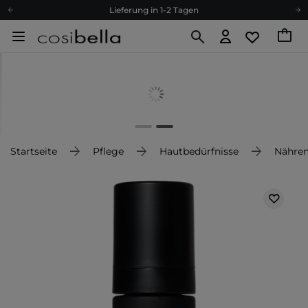
Lieferung in 1-2 Tagen
Empfehle uns weiter und sammle noch mehr Punkte
Kostenloser Versand ab 60 €
Ökologie
Versand nach Deutschland und Österreich
Treueprogramm
Lieferung in 1-2 Tagen
Empfehle uns weiter und sammle noch mehr Punkte
Startseite
Pflege
Hautbedürfnisse
Nähre
Kostenloser Versand ab 60 €
Ökologie