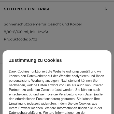
STELLEN SIE EINE FRAGE
Sonnenschutzcreme für Gesicht und Körper
8,90 €
/
100 ml
, inkl. MwSt.
Produktcode: 5702
Zustimmung zu Cookies
8,90 €
/
Stk.
Dank Cookies funktioniert die Website ordnungsgemäß und wir
können den Datenverkehr auf der Website analysieren und Ihnen
IN DEN WARENKORB
personalisierte Werbung anzeigen. Nachstehend können Sie
nachsehen, welche Daten sowohl von uns als auch von unseren
Folgende Produkte wurden von
Partnern zu welchem Zweck erfasst werden. Sie können auch
entscheiden, ob und wem Sie die Verarbeitung von Daten (außer
anderen Kunden geprüft
den erforderlichen Funktionsdaten) gestatten. Sie können Ihre
Einwilligung jederzeit widerrufen, indem Sie die Cookies aus
Ihrem Browser löschen. Weitere Informationen finden Sie in der
Datenschutzerklärung
. Weitere Informationen zu den