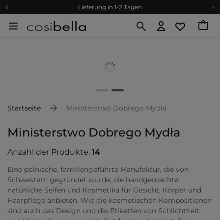
Lieferung in 1-2 Tagen
Empfehle uns weiter und sammle noch mehr Punkte
Kostenloser Versand ab 60 €
Ökologie
Versand nach Deutschland und Österreich
Treueprogramm
Lieferung in 1-2 Tagen
Empfehle uns weiter und sammle noch mehr Punkte
Startseite
Ministerstwo Dobrego Mydła
Kostenloser Versand ab 60 €
Ministerstwo Dobrego Mydła
Ökologie
Anzahl der Produkte:
14
Eine polnische, familiengeführte Manufaktur, die von
Schwestern gegründet wurde, die handgemachte,
natürliche Seifen und Kosmetika für Gesicht, Körper und
Haarpflege anbieten. Wie die kosmetischen Kompositionen
sind auch das Design und die Etiketten von Schlichtheit