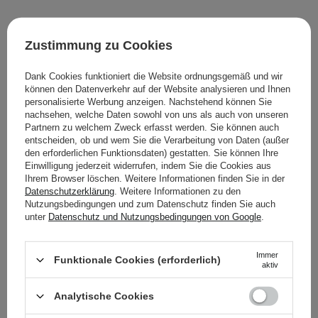
10
Zustimmung zu Cookies
11,99 €
16,99 €
Dank Cookies funktioniert die Website ordnungsgemäß und wir
können den Datenverkehr auf der Website analysieren und Ihnen
IN DEN WARENKORB
IN DEN WARENKORB
personalisierte Werbung anzeigen. Nachstehend können Sie
nachsehen, welche Daten sowohl von uns als auch von unseren
Partnern zu welchem Zweck erfasst werden. Sie können auch
entscheiden, ob und wem Sie die Verarbeitung von Daten (außer
den erforderlichen Funktionsdaten) gestatten. Sie können Ihre
Einwilligung jederzeit widerrufen, indem Sie die Cookies aus
Ihrem Browser löschen. Weitere Informationen finden Sie in der
Datenschutzerklärung
. Weitere Informationen zu den
Nutzungsbedingungen und zum Datenschutz finden Sie auch
unter
Datenschutz und Nutzungsbedingungen von Google
.
Immer
Funktionale Cookies (erforderlich)
aktiv
Ministerstwo Dobrego
Ministerstwo Dobrego
Mydła - Hibiskus -
Mydła - Aprikose -
Analytische Cookies
Duschgel - 400ml
Duschgel - 400ml