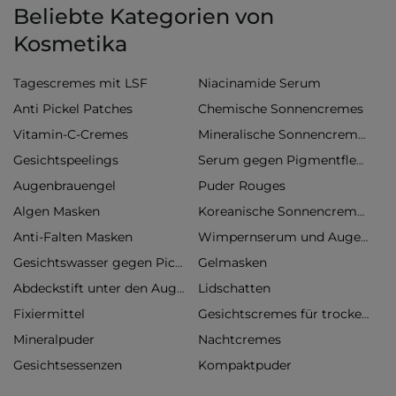
Beliebte Kategorien von
Kosmetika
Tagescremes mit LSF
Niacinamide Serum
Anti Pickel Patches
Chemische Sonnencremes
Vitamin-C-Cremes
Mineralische Sonnencremes
Gesichtspeelings
Serum gegen Pigmentflecken
Augenbrauengel
Puder Rouges
Algen Masken
Koreanische Sonnencremes
Anti-Falten Masken
Wimpernserum und Augenbrauenserum
Gelmasken
Gesichtswasser gegen Pickel
Lidschatten
Abdeckstift unter den Augen
Fixiermittel
Gesichtscremes für trockene Haut
Mineralpuder
Nachtcremes
Gesichtsessenzen
Kompaktpuder