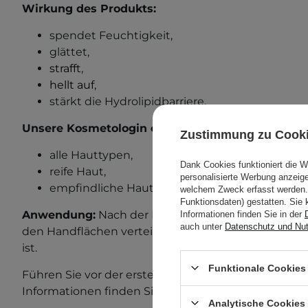
Wirkung des Produkts:
spendet Feuchtigkeit,
glättet,
strafft
,
hellt auf
,
stärkt die Hydrolipidbarriere.
Unsere Kosmetologin empfiehlt dieses Produkt f
Zustimmung zu Cook
alle Hauttypen,
Dank Cookies funktioniert die 
reife Haut,
personalisierte Werbung anzei
empfindliche Haut.
welchem Zweck erfasst werden. 
Funktionsdaten) gestatten. Sie 
Anwendung:
Nach der Reinigung des Gesichts ei
Informationen finden Sie in der
auch unter
Datenschutz und Nu
den Handflächen verteilen und sanft einklopfen, b
ist.
Funktionale Cookies 
Führen Sie vor der ersten Anwendung einen Allergi
Informationen finden Sie in unserem Beitrag zum
A
Analytische Cookies