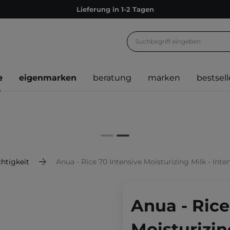
Lieferung in 1-2 Tagen
Empfehle uns weiter und sammle noch mehr Punkte
Kostenloser Versand ab 60 €
Ökologie
e
eigenmarken
beratung
marken
bestsell
Versand nach Deutschland und Österreich
Treueprogramm
Lieferung in 1-2 Tagen
Empfehle uns weiter und sammle noch mehr Punkte
Kostenloser Versand ab 60 €
htigkeit
Anua - Rice 70 Intensive Moisturizing Milk - Int
Ökologie
Anua - Rice
Moisturizin