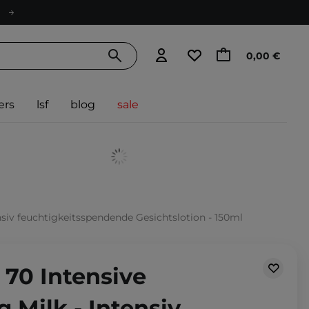
0,00 €
ers
lsf
blog
sale
ensiv feuchtigkeitsspendende Gesichtslotion - 150ml
 70 Intensive
g Milk - Intensiv