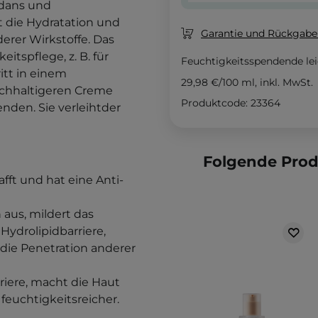
xidans und
t die
Hydratation und
Garantie und Rückgaber
erer Wirkstoffe.
Das
itspflege, z. B. für
Feuchtigkeitsspendende lei
itt in einem
29,98 €
/
100 ml
, inkl. MwSt.
ichhaltigeren Creme
Produktcode: 23364
enden.
Sie verleiht
der
Folgende Pro
afft und hat eine Anti-
 aus, mildert das
Hydrolipidbarriere,
 die Penetration anderer
rriere, macht die Haut
feuchtigkeitsreicher.