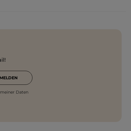
il!
MELDEN
 meiner Daten