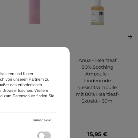
Anua - Peach 77%
Anua - Heartleaf
Niacin
80% Soothing
Conditioning Milk -
Ampoule -
lysieren und Ihnen
ch von unseren Partnern zu
Stärkende
Lindenrnde
ußer den erforderlichen
Gesichtsmilch mit
Gesichtsampulle
em Browser löschen. Weitere
77% Pfirsichextrakt
mit 80% Heartleaf-
nd zum Datenschutz finden Sie
- 150ml
Extrakt - 30ml
Immer aktiv
18,99 €
15,95 €