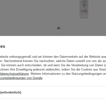
ür:
ies
Anua - Rice 7
Ceramide
Hydrating Barrier
Website ordnungsgemäß und wir können den Datenverkehr auf der Website ana
gen. Nachstehend können Sie nachsehen, welche Daten sowohl von uns als au
Serum -
Sie können auch entscheiden, ob und wem Sie die Verarbeitung von Daten (a
Aufhellendes Reis-
können Ihre Einwilligung jederzeit widerrufen, indem Sie die Cookies aus Ihr
Serum - 50ml
ne angemessene Menge in
Datenschutzerklärung
. Weitere Informationen zu den Nutzungsbedingungen u
tzungsbedingungen von Google
.
is das Produkt eingezogen
(erforderlich)
etest durch. Weitere
llergietest
.
17,95 €