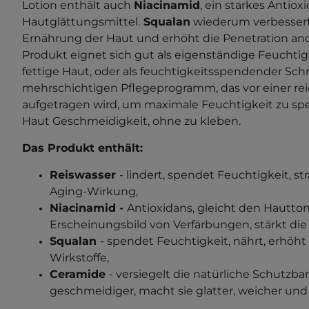
Lotion enthält auch
Niacinamid
, ein starkes Antio
Hautglättungsmittel.
Squalan
wiederum verbesser
Ernährung der Haut und erhöht die Penetration and
Produkt
eignet sich gut als eigenständige Feuchtigke
fettige Haut, oder als feuchtigkeitsspendender Schr
mehrschichtigen Pflegeprogramm, das vor einer re
aufgetragen wird, um maximale Feuchtigkeit zu sp
Haut Geschmeidigkeit, ohne zu kleben.
Das Produkt enthält:
Reiswasser
-
lindert, spendet Feuchtigkeit, str
Aging-Wirkung,
Niacinamid
-
Antioxidans, gleicht den Hautton
Erscheinungsbild von Verfärbungen, stärkt die 
Squalan
- spendet Feuchtigkeit, nährt, erhöht
Wirkstoffe,
Ceramide
- versiegelt die natürliche Schutzba
geschmeidiger, macht sie glatter, weicher und 