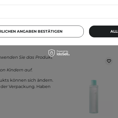
RLICHEN ANGABEN BESTÄTIGEN
ALL
Weitere Produkt
rwenden Sie das Produkt
on Kindern auf.
kts können sich ändern.
f der Verpackung. Haben