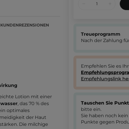
KUNDENREZENSIONEN
Treueprogramm
Nach der Zahlung für
Empfehlen Sie es Ih
Empfehlungsprog
Empfehlungslink he
wirkung
leichte Lotion mit einer
Tauschen Sie Punk
swasser
, das
70 % des
bitte ein.
ein optimales
Sie haben noch kein
meidigkeit der Haut
Punkte gegen Produ
stärken. Die milchige