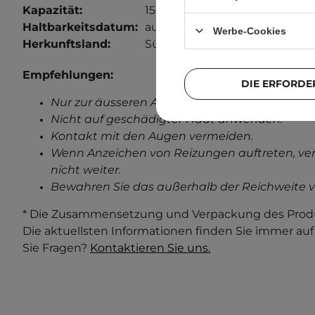
Kapazität:
150 ml
Haltbarkeitsdatum:
auf der Verpackung.
Werbe-Cookies
Herkunftsland:
Südkorea.
Empfehlungen:
DIE ERFORDE
Nur zur äusseren Anwendung.
Nicht auf geschädigter Haut anwenden.
Kontakt mit den Augen vermeiden.
Wenn Anzeichen von Reizungen auftreten, ve
nicht weiter.
Bewahren Sie das außerhalb der Reichweite v
* Die Zusammensetzung und Verpackung des Produ
Die aktuellsten Informationen finden Sie immer au
Sie Fragen?
Kontaktieren Sie uns.