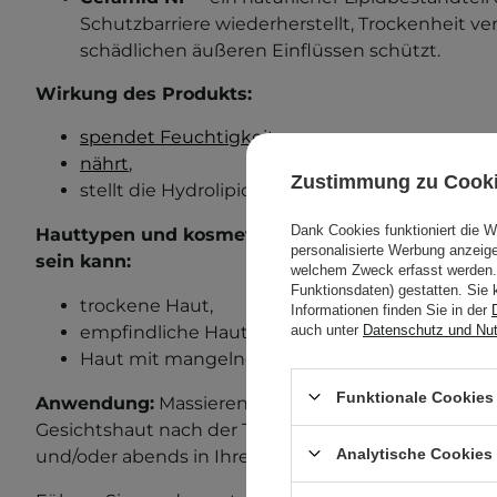
Schutzbarriere wiederherstellt, Trockenheit ve
schädlichen äußeren Einflüssen schützt.
Wirkung des Produkts:
spendet Feuchtigkeit
,
nährt
,
Zustimmung zu Cook
stellt die Hydrolipidbarriere wieder her.
Dank Cookies funktioniert die 
Hauttypen und kosmetische Mängel, bei denen di
personalisierte Werbung anzei
sein kann:
welchem Zweck erfasst werden. 
Funktionsdaten) gestatten. Sie 
trockene Haut,
Informationen finden Sie in der
auch unter
Datenschutz und Nu
empfindliche Haut,
Haut mit mangelnder Elastizität.
Funktionale Cookies 
Anwendung:
Massieren Sie eine Portion der Creme 
Gesichtshaut nach der Tonisierung ein. Verwenden
Analytische Cookies
und/oder abends in Ihrer Pflegeroutine.