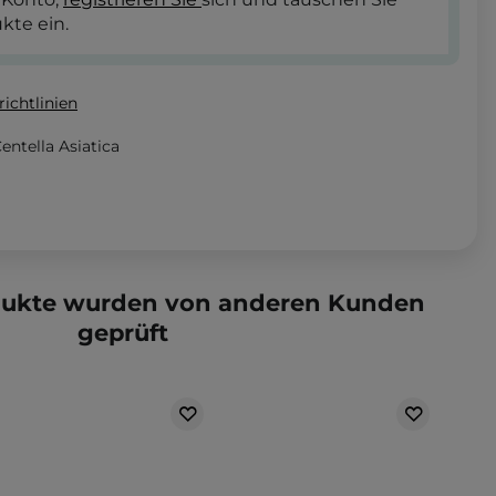
kte ein.
ichtlinien
ntella Asiatica
dukte wurden von anderen Kunden
geprüft