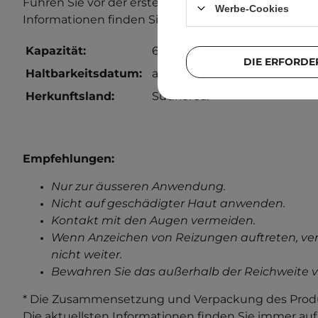
Führen Sie vor der ersten Anwendung einen Allergi
Werbe-Cookies
Informationen finden Sie in unserem Beitrag zum
A
Kapazität:
60 ml
DIE ERFORDE
Haltbarkeitsdatum:
auf der Verpackung.
Herkunftsland:
Südkorea.
Empfehlungen:
Nur zur äusseren Anwendung.
Nicht auf geschädigter Haut anwenden.
Kontakt mit den Augen vermeiden.
Wenn Anzeichen von Reizungen auftreten, ve
nicht weiter.
Bewahren Sie das außerhalb der Reichweite v
* Die Zusammensetzung und Verpackung des Produ
Die aktuellsten Informationen finden Sie immer au