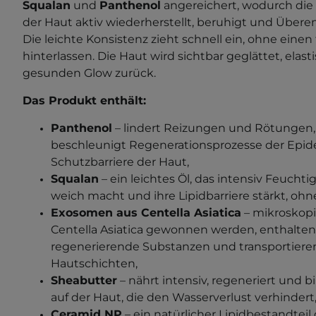
Squalan
und
Panthenol
angereichert, wodurch die
der Haut aktiv wiederherstellt, beruhigt und Überem
Die leichte Konsistenz zieht schnell ein, ohne einen
hinterlassen. Die Haut wird sichtbar geglättet, elast
gesunden Glow zurück.
Das Produkt enthält:
Panthenol
– lindert Reizungen und Rötungen,
beschleunigt Regenerationsprozesse der Epide
Schutzbarriere der Haut,
Squalan
– ein leichtes Öl, das intensiv Feuchti
weich macht und ihre Lipidbarriere stärkt, oh
Exosomen aus Centella Asiatica
– mikroskopis
Centella Asiatica gewonnen werden, enthalte
regenerierende Substanzen und transportieren 
Hautschichten,
Sheabutter
– nährt intensiv, regeneriert und b
auf der Haut, die den Wasserverlust verhindert
Ceramid NP
– ein natürlicher Lipidbestandteil 