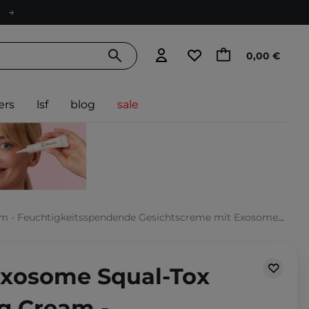
0,00 €
ers
lsf
blog
sale
 Feuchtigkeitsspendende Gesichtscreme mit Exosomen - 60ml
xosome Squal-Tox
ng Cream -