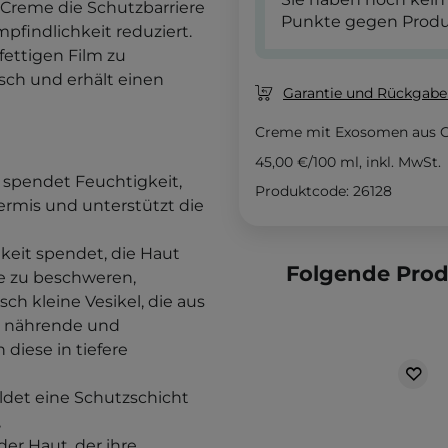
 Creme die Schutzbarriere
Punkte gegen Produ
pfindlichkeit reduziert.
 fettigen Film zu
isch und erhält einen
Garantie und Rückgaber
Creme mit Exosomen aus Ce
45,00 €
/
100 ml
, inkl. MwSt.
 spendet Feuchtigkeit,
Produktcode: 26128
rmis und unterstützt die
gkeit spendet, die Haut
Folgende Pro
ne zu beschweren,
ch kleine Vesikel, die aus
n nährende und
diese in tiefere
ildet eine Schutzschicht
,
der Haut, der ihre