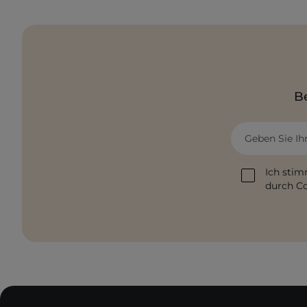
Be
Geben Sie Ih
Ich stim
durch Co