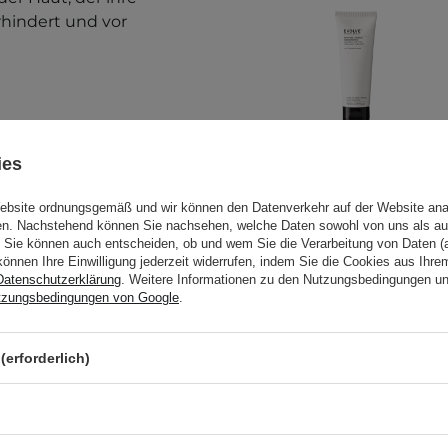
rhindert und vor
ies
Website ordnungsgemäß und wir können den Datenverkehr auf der Website ana
eses Produkt hilfreich
gen. Nachstehend können Sie nachsehen, welche Daten sowohl von uns als au
Evolve Organic
Sie können auch entscheiden, ob und wem Sie die Verarbeitung von Daten (a
können Ihre Einwilligung jederzeit widerrufen, indem Sie die Cookies aus Ihr
Beauty - Soothing
Datenschutzerklärung
. Weitere Informationen zu den Nutzungsbedingungen u
Ceramide
tzungsbedingungen von Google
.
Cleansing Milk -
Reinigungsmilch
mit Ceramiden -
(erforderlich)
in die gereinigte
100ml
 Sie das Produkt morgens
23,60 €