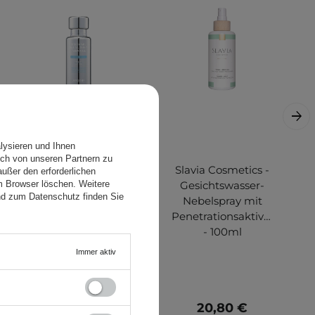
lysieren und Ihnen
ch von unseren Partnern zu
APOTHE -
Slavia Cosmetics -
ußer den erforderlichen
em Browser löschen. Weitere
Exosome Squal-
Gesichtswasser-
nd zum Datenschutz finden Sie
Tox 3% Ampulle -
Nebelspray mit
Intensiv
Penetrationsaktivatoren
feuchtigkeitsspendendes
- 100ml
Gesichtsserum mit
Immer aktiv
Exosomen - 30ml
32,70 €
20,80 €