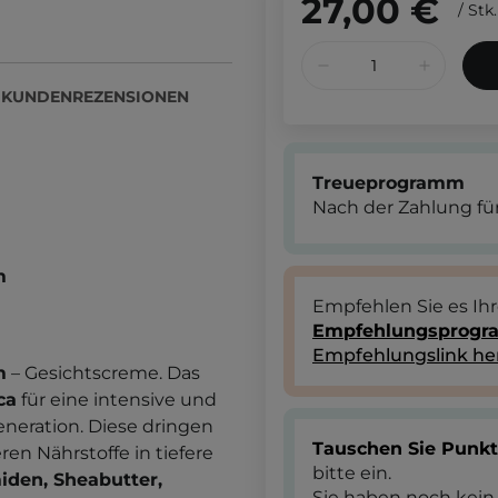
27,00 €
/
Stk.
KUNDENREZENSIONEN
Treueprogramm
Nach der Zahlung für
m
Empfehlen Sie es Ih
Empfehlungsprog
Empfehlungslink he
m
– Gesichtscreme. Das
ca
für eine intensive und
neration. Diese dringen
Tauschen Sie Punk
ren Nährstoffe in tiefere
bitte ein.
iden, Sheabutter,
Sie haben noch kein