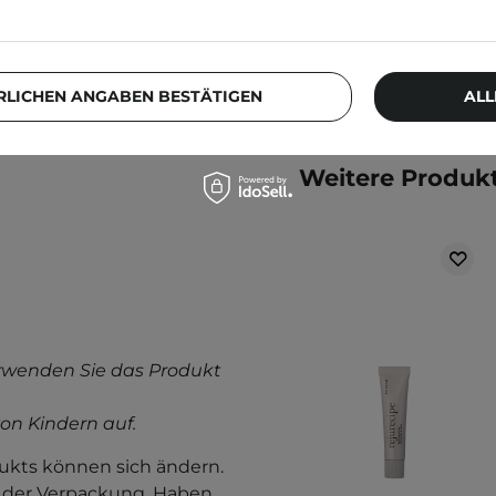
etest durch. Weitere
llergietest
.
RLICHEN ANGABEN BESTÄTIGEN
ALL
Weitere Produkt
rwenden Sie das Produkt
on Kindern auf.
kts können sich ändern.
f der Verpackung. Haben