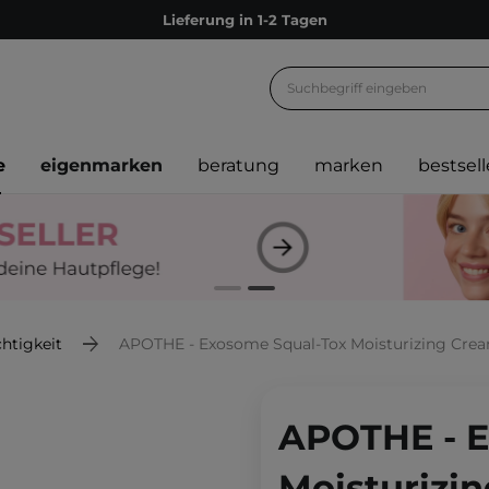
Lieferung in 1-2 Tagen
Empfehle uns weiter und sammle noch mehr Punkte
Kostenloser Versand ab 60 €
Ökologie
e
eigenmarken
beratung
marken
bestsell
Versand nach Deutschland und Österreich
Treueprogramm
Lieferung in 1-2 Tagen
Empfehle uns weiter und sammle noch mehr Punkte
Kostenloser Versand ab 60 €
htigkeit
APOTHE - Exosome Squal-Tox Moisturizing Cream -
Ökologie
APOTHE - E
Moisturizi