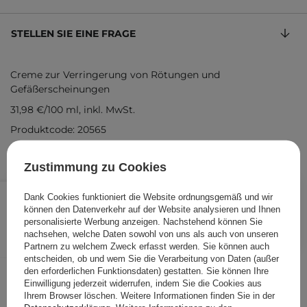
STELLEN SIE EINE FRAGE
Creme zur Verringerung von Rötungen und
Gefäßerscheinungen
31,98 €
/
100 ml
, inkl. MwSt.
Produktcode: 20565
Zustimmung zu Cookies
15,99 €
/
Stk.
Dank Cookies funktioniert die Website ordnungsgemäß und wir
können den Datenverkehr auf der Website analysieren und Ihnen
IN DEN WARENKORB
personalisierte Werbung anzeigen. Nachstehend können Sie
nachsehen, welche Daten sowohl von uns als auch von unseren
Folgende Produkte wurden von
Partnern zu welchem Zweck erfasst werden. Sie können auch
entscheiden, ob und wem Sie die Verarbeitung von Daten (außer
anderen Kunden geprüft
den erforderlichen Funktionsdaten) gestatten. Sie können Ihre
Einwilligung jederzeit widerrufen, indem Sie die Cookies aus
Ihrem Browser löschen. Weitere Informationen finden Sie in der