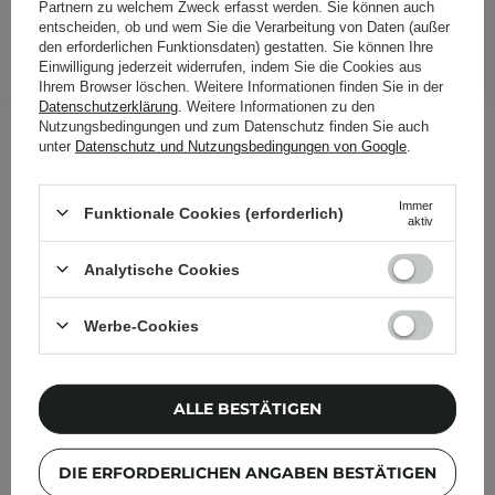
Partnern zu welchem Zweck erfasst werden. Sie können auch
entscheiden, ob und wem Sie die Verarbeitung von Daten (außer
den erforderlichen Funktionsdaten) gestatten. Sie können Ihre
IN DEN WARENKORB
Einwilligung jederzeit widerrufen, indem Sie die Cookies aus
Folgende Produkte wurden von
Ihrem Browser löschen. Weitere Informationen finden Sie in der
Datenschutzerklärung
. Weitere Informationen zu den
anderen Kunden geprüft
Nutzungsbedingungen und zum Datenschutz finden Sie auch
unter
Datenschutz und Nutzungsbedingungen von Google
.
Immer
Funktionale Cookies (erforderlich)
aktiv
Analytische Cookies
Werbe-Cookies
ALLE BESTÄTIGEN
DIE ERFORDERLICHEN ANGABEN BESTÄTIGEN