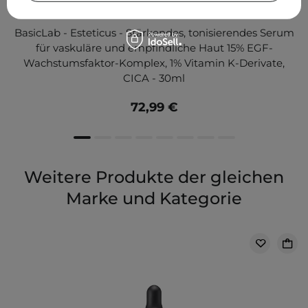
BasicLab - Esteticus - Stärkendes, tonisierendes Serum
für vaskuläre und empfindliche Haut 15% EGF-
Wachstumsfaktor-Komplex, 1% Vitamin K-Derivate,
CICA - 30ml
72,99 €
Weitere Produkte der gleichen
Marke und Kategorie