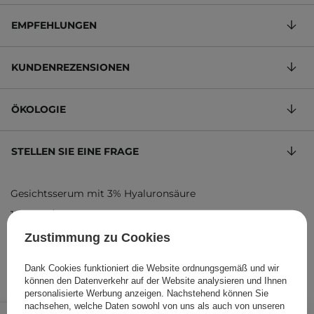
EMPFEHLUNGEN
KUNDENREZENSIONEN
ÖKOLOGIE
STELLEN SIE EINE FRAGE
Gesichtsserum mit 3% Hyaluronsäure
156,63 €
/
100 ml
, inkl. MwSt.
Produktcode: 21059
Zustimmung zu Cookies
Dank Cookies funktioniert die Website ordnungsgemäß und wir
können den Datenverkehr auf der Website analysieren und Ihnen
personalisierte Werbung anzeigen. Nachstehend können Sie
nachsehen, welche Daten sowohl von uns als auch von unseren
46,99 €
/
Stk.