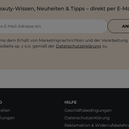
auty-Wissen, Neuheiten & Tipps – direkt per E-Ma
re E-Mail-Adresse ein
AN
me dem Erhalt von Marketingnachrichten und der Verarbeitung
sibella sp. z o.o. gemäß der
Datenschutzerklärung
zu.
O
HILFE
ellen
Geschäftsbedingungen
llungen
Datenschutzerklärung
Reklamation & Widerrufsbeleh