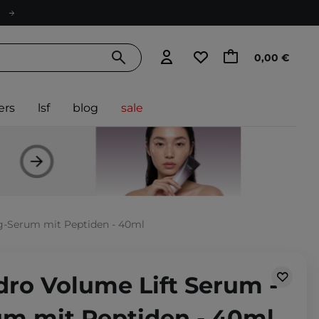
0,00 €
ers
lsf
blog
sale
ng-Serum mit Peptiden - 40ml
dro Volume Lift Serum -
um mit Peptiden - 40ml