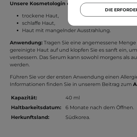
Unsere Kosmetologin empfiehlt dieses Produkt f
DIE ERFORDE
trockene Haut,
schlaffe Haut,
Haut mit mangelnder Ausstrahlung.
Anwendung:
Tragen Sie eine angemessene Menge 
gereinigte Haut auf und klopfen Sie es sanft ein, 
verbessern. Das Serum kann sowohl morgens als a
werden.
Führen Sie vor der ersten Anwendung einen Allergi
Informationen finden Sie in unserem Beitrag zum
A
Kapazität:
40 ml
Haltbarkeitsdatum:
6 Monate nach dem Öffnen.
Herkunftsland:
Südkorea.