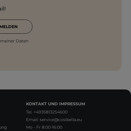
il!
MELDEN
 meiner Daten
KONTAKT UND IMPRESSUM
Tel.
+4935813254600
Email:
service@cosibella.eu
rung
Mo - Fr 8:00-16:00