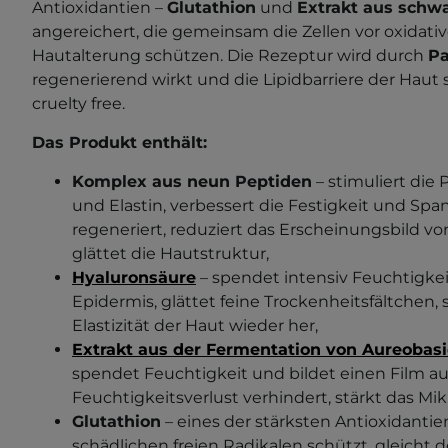
Antioxidantien –
Glutathion
und
Extrakt aus schw
angereichert, die gemeinsam die Zellen vor oxidati
Hautalterung schützen. Die Rezeptur wird durch
Pa
regenerierend wirkt und die Lipidbarriere der Haut s
cruelty free.
Das Produkt enthält:
Komplex aus neun Peptiden
– stimuliert die
und Elastin, verbessert die Festigkeit und Sp
regeneriert, reduziert das Erscheinungsbild vo
glättet die Hautstruktur,
Hyaluronsäure
– spendet intensiv Feuchtigkei
Epidermis, glättet feine Trockenheitsfältchen, 
Elastizität der Haut wieder her,
Extrakt aus der Fermentation von Aureobas
spendet Feuchtigkeit und bildet einen Film au
Feuchtigkeitsverlust verhindert, stärkt das Mik
Glutathion
– eines der stärksten Antioxidantien
schädlichen freien Radikalen schützt, gleicht