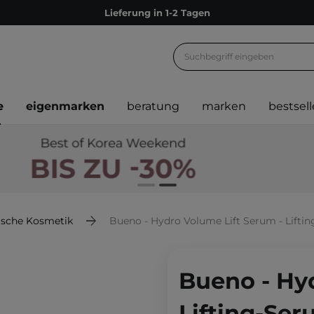
Lieferung in 1-2 Tagen
Empfehle uns weiter und sammle noch mehr Punkte
Kostenloser Versand ab 60 €
Ökologie
e
eigenmarken
beratung
marken
bestsell
Versand nach Deutschland und Österreich
Treueprogramm
Lieferung in 1-2 Tagen
Empfehle uns weiter und sammle noch mehr Punkte
Kostenloser Versand ab 60 €
ische Kosmetik
Bueno - Hydro Volume Lift Serum - Lifti
Ökologie
Bueno - Hy
Lifting-Ser