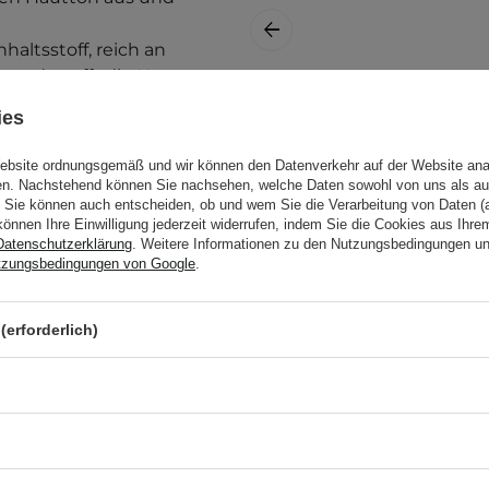
haltsstoff, reich an
und strafft die Haut,
Wasserverlust über die
Bueno - MGF
ies
cht sie weich und
Peptide Emulsion
Epidermis.
Plus -
Website ordnungsgemäß und wir können den Datenverkehr auf der Website ana
Peptidemulsion für
gen. Nachstehend können Sie nachsehen, welche Daten sowohl von uns als au
Sie können auch entscheiden, ob und wem Sie die Verarbeitung von Daten (a
das Gesicht -
können Ihre Einwilligung jederzeit widerrufen, indem Sie die Cookies aus Ihr
100ml
Datenschutzerklärung
. Weitere Informationen zu den Nutzungsbedingungen u
tzungsbedingungen von Google
.
47,00 €
(erforderlich)
eses Produkt hilfreich