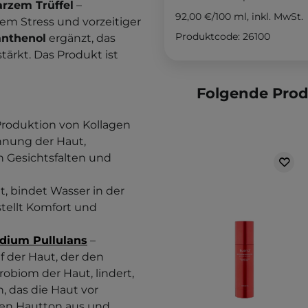
arzem Trüffel
–
92,00 €
/
100 ml
, inkl. MwSt.
vem Stress und vorzeitiger
Produktcode: 26100
nthenol
ergänzt, das
tärkt. Das Produkt ist
Folgende Pro
 Produktion von Kollagen
annung der Haut,
n Gesichtsfalten und
t, bindet Wasser in der
stellt Komfort und
idium Pullulans
–
f der Haut, der den
robiom der Haut, lindert,
, das die Haut vor
 den Hautton aus und