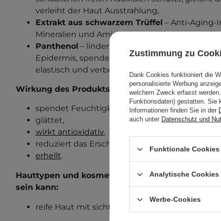
verleiht der Haut Ausstrahlung,
Extrakt aus schwarzem Trüffel
– Anti-Aging-In
Mineralien und Aminosäuren, nährt, regeneriert 
Panthenol
– lindert Reizungen, reduziert den 
Zustimmung zu Cook
Epidermis, spendet der Haut Feuchtigkeit, ma
elastisch und verbessert die Lipidbarriere der 
Dank Cookies funktioniert die 
personalisierte Werbung anzei
Wirkung des Produkts:
welchem Zweck erfasst werden. 
Funktionsdaten) gestatten. Sie 
spendet Feuchtigkeit,
Informationen finden Sie in der
glättet,
auch unter
Datenschutz und Nu
wirkt antioxidativ
,
reduziert das Erscheinungsbild von Falten,
Funktionale Cookies 
erhellt
.
Analytische Cookies
Hauttypen und kosmetische Mängel, bei denen di
sein kann:
Werbe-Cookies
reife Haut mit sichtbaren Falten.