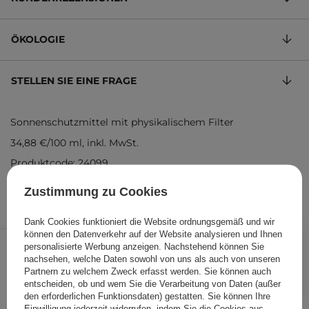
ÖKOLOGIE
STELLEN SIE EINE FRAGE
Sonnenschutzmittel mit physikalischem Filter
34,88 €
/
100 ml
, inkl. MwSt.
Produktcode: 24099
Zustimmung zu Cookies
Dank Cookies funktioniert die Website ordnungsgemäß und wir
13,95 €
können den Datenverkehr auf der Website analysieren und Ihnen
/
Stk.
personalisierte Werbung anzeigen. Nachstehend können Sie
nachsehen, welche Daten sowohl von uns als auch von unseren
IN DEN WARENKORB
Partnern zu welchem Zweck erfasst werden. Sie können auch
entscheiden, ob und wem Sie die Verarbeitung von Daten (außer
Folgende Produkte wurden von
den erforderlichen Funktionsdaten) gestatten. Sie können Ihre
Einwilligung jederzeit widerrufen, indem Sie die Cookies aus