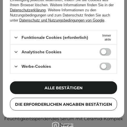
anderen Kunden geprüft
Ihrem Browser löschen. Weitere Informationen finden Sie in der
Datenschutzerklärung
. Weitere Informationen zu den
Nutzungsbedingungen und zum Datenschutz finden Sie auch
unter
Datenschutz und Nutzungsbedingungen von Google
.
Immer
Funktionale Cookies (erforderlich)
aktiv
Analytische Cookies
Werbe-Cookies
ALLE BESTÄTIGEN
DIE ERFORDERLICHEN ANGABEN BESTÄTIGEN
Celimax - Dual Barrier Boosting Serum -
Feuchtigkeitsspendendes Serum mit Ceramid-Komplex
- 30ml