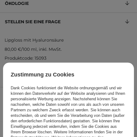
ÖKOLOGIE
STELLEN SIE EINE FRAGE
Lipgloss mit Hyaluronsäure
80,00 €
/
100 ml
, inkl. MwSt.
Produktcode: 15093
Zustimmung zu Cookies
Dank Cookies funktioniert die Website ordnungsgemäß und wir
4,00 €
/
Stk.
können den Datenverkehr auf der Website analysieren und Ihnen
personalisierte Werbung anzeigen. Nachstehend können Sie
nachsehen, welche Daten sowohl von uns als auch von unseren
IN DEN WARENKORB
Partnern zu welchem Zweck erfasst werden. Sie können auch
entscheiden, ob und wem Sie die Verarbeitung von Daten (außer
Folgende Produkte wurden von
den erforderlichen Funktionsdaten) gestatten. Sie können Ihre
anderen Kunden geprüft
Einwilligung jederzeit widerrufen, indem Sie die Cookies aus
Ihrem Browser löschen. Weitere Informationen finden Sie in der