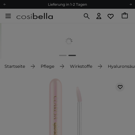
Lieferung in 1-2 Tagen
Empfehle uns weiter und sammle noch mehr Punkte
Kostenloser Versand ab 60 €
Ökologie
Versand nach Deutschland und Österreich
Treueprogramm
Lieferung in 1-2 Tagen
Empfehle uns weiter und sammle noch mehr Punkte
Startseite
Pflege
Wirkstoffe
Hyaluronsäu
Kostenloser Versand ab 60 €
Ökologie