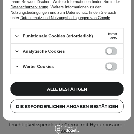
Ihrem Browser löschen. Weitere Informationen finden Sie in der
anderen Kunden geprüft
Datenschutzerklärung
. Weitere Informationen zu den
Nutzungsbedingungen und zum Datenschutz finden Sie auch
unter
Datenschutz und Nutzungsbedingungen von Google
.
Immer
Funktionale Cookies (erforderlich)
aktiv
Analytische Cookies
Werbe-Cookies
ALLE BESTÄTIGEN
DIE ERFORDERLICHEN ANGABEN BESTÄTIGEN
IM SONDERANGEBOT
COSRX - Hyaluronic Hydra Intensive Cream - Stark
feuchtigkeitsspendende Creme mit Hyaluronsäure -
100ml