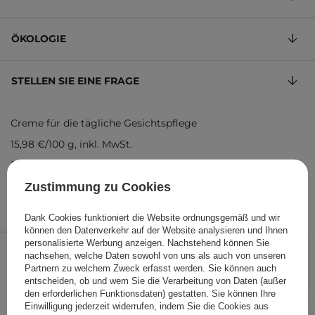
ÖKOLOGIE
STELLEN SIE EINE FRAGE
Creme für die tägliche Gesichtspflege
15,98 €
/
100 g
, inkl. MwSt.
Produktcode: 24293
Zustimmung zu Cookies
Dank Cookies funktioniert die Website ordnungsgemäß und wir
können den Datenverkehr auf der Website analysieren und Ihnen
7,99 €
/
Stk.
personalisierte Werbung anzeigen. Nachstehend können Sie
nachsehen, welche Daten sowohl von uns als auch von unseren
Partnern zu welchem Zweck erfasst werden. Sie können auch
IN DEN WARENKORB
entscheiden, ob und wem Sie die Verarbeitung von Daten (außer
den erforderlichen Funktionsdaten) gestatten. Sie können Ihre
Folgende Produkte wurden von
Einwilligung jederzeit widerrufen, indem Sie die Cookies aus