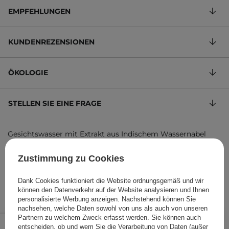
EMPFEHLUNGEN
KUNDENREZENSIONEN
ÖKOLOGIE
STELLEN SIE EINE FRAGE
Gesichtswasser mit Extrakt aus Indischem Wassernabel
6,63 €
/
100 ml
, inkl. MwSt.
Zustimmung zu Cookies
Produktcode: 1472
Dank Cookies funktioniert die Website ordnungsgemäß und wir
können den Datenverkehr auf der Website analysieren und Ihnen
personalisierte Werbung anzeigen. Nachstehend können Sie
nachsehen, welche Daten sowohl von uns als auch von unseren
9,95 €
Partnern zu welchem Zweck erfasst werden. Sie können auch
/
Stk.
entscheiden, ob und wem Sie die Verarbeitung von Daten (außer