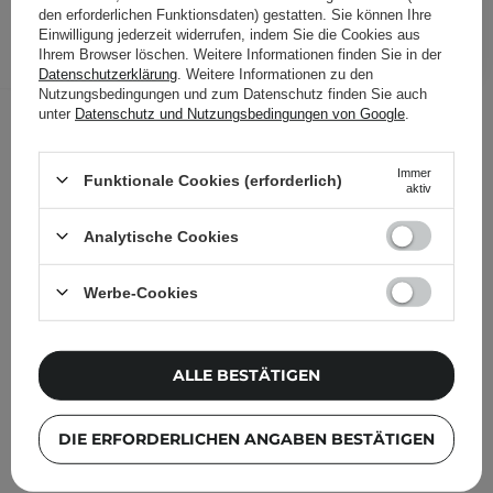
den erforderlichen Funktionsdaten) gestatten. Sie können Ihre
IN DEN WARENKORB
Einwilligung jederzeit widerrufen, indem Sie die Cookies aus
Ihrem Browser löschen. Weitere Informationen finden Sie in der
Folgende Produkte wurden von
Datenschutzerklärung
. Weitere Informationen zu den
Nutzungsbedingungen und zum Datenschutz finden Sie auch
anderen Kunden geprüft
unter
Datenschutz und Nutzungsbedingungen von Google
.
Immer
Funktionale Cookies (erforderlich)
aktiv
Analytische Cookies
Werbe-Cookies
ALLE BESTÄTIGEN
DIE ERFORDERLICHEN ANGABEN BESTÄTIGEN