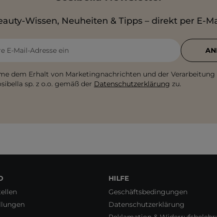
auty-Wissen, Neuheiten & Tipps – direkt per E-Ma
re E-Mail-Adresse ein
AN
me dem Erhalt von Marketingnachrichten und der Verarbeitung
sibella sp. z o.o. gemäß der
Datenschutzerklärung
zu.
O
HILFE
ellen
Geschäftsbedingungen
llungen
Datenschutzerklärung
Reklamation & Widerrufsbeleh