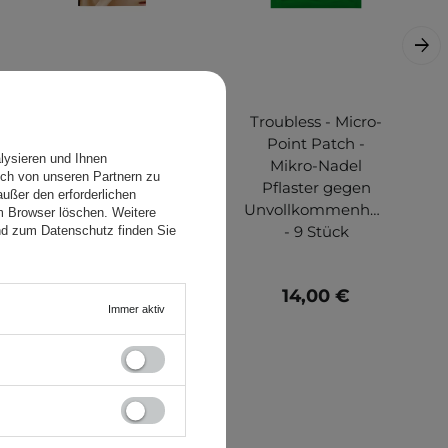
COSRX - Master
Troubless - Micro-
Patch Intensive -
Point Patch -
lysieren und Ihnen
Heilende Ekzem-
Mikro-Nadel
ch von unseren Partnern zu
Pflaster - 36pcs
Pflaster gegen
ußer den erforderlichen
Unvollkommenheiten
em Browser löschen. Weitere
- 9 Stück
nd zum Datenschutz finden Sie
7,99 €
14,00 €
Immer aktiv