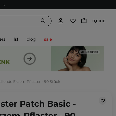
0,00 €
ers
lsf
blog
sale
ilende Ekzem-Pflaster - 90 Stück
ter Patch Basic -
zem-Pflaster - 90