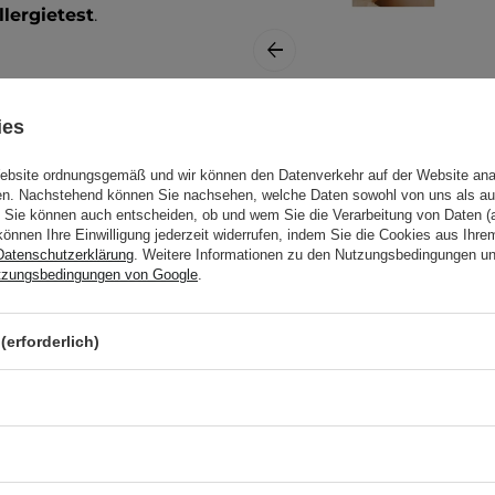
llergietest
.
ies
COSRX - Master
Patch X-Large -
Website ordnungsgemäß und wir können den Datenverkehr auf der Website ana
Große Heilung
gen. Nachstehend können Sie nachsehen, welche Daten sowohl von uns als au
Ekzem Patch -
Sie können auch entscheiden, ob und wem Sie die Verarbeitung von Daten (a
10pcs
können Ihre Einwilligung jederzeit widerrufen, indem Sie die Cookies aus Ihr
Datenschutzerklärung
. Weitere Informationen zu den Nutzungsbedingungen u
tzungsbedingungen von Google
.
13,99 €
(erforderlich)
rwenden Sie das Produkt
on Kindern auf.
kts können sich ändern.
f der Verpackung. Haben