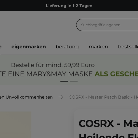
Lieferung in 1-2 Tagen
Empfehle uns weiter und sammle noch mehr Punkte
Kostenloser Versand ab 60 €
Ökologie
e
eigenmarken
beratung
marken
bestsell
Versand nach Deutschland und Österreich
Treueprogramm
Lieferung in 1-2 Tagen
Empfehle uns weiter und sammle noch mehr Punkte
Kostenloser Versand ab 60 €
en Unvollkommenheiten
COSRX - Master Patch Basic - He
Ökologie
COSRX - Mas
Heilende Ek