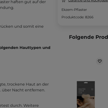
Garantie und Rückgaber
laster haften gut auf der
endung.
Ekzem-Pflaster
Produktcode: 8266
drücken und somit eine
Folgende Pro
 folgenden Hauttypen und
igte, trockene Haut an der
. über Nacht entfernen.
etest durch. Weitere