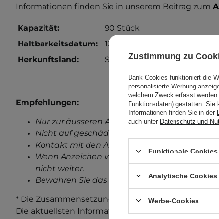
Informationen finden Sie in unserem Beitrag zum
A
Kapazität:
90 Stück
Haltbarkeitsdatum:
12 Monate von der Öffnung.
Zustimmung zu Cook
Herkunftsland:
Südkorea.
Dank Cookies funktioniert die 
personalisierte Werbung anzei
welchem Zweck erfasst werden. 
Empfehlungen:
Funktionsdaten) gestatten. Sie 
Informationen finden Sie in der
Nur zur äusseren Anwendung.
auch unter
Datenschutz und Nu
Nicht auf geschädigter Haut anwenden.
Kontakt mit den Augen vermeiden.
Funktionale Cookies 
Wenn Anzeichen von Reizungen auftreten, ve
nicht weiter.
Analytische Cookies
Bewahren Sie das außerhalb der Reichweite v
* Die Zusammensetzung und Verpackung des Produ
Werbe-Cookies
Die aktuellsten Informationen finden Sie immer au