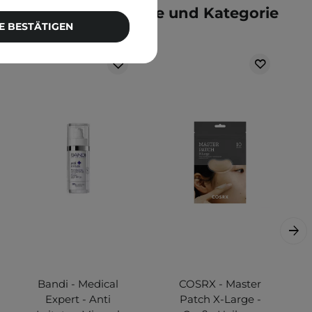
e der gleichen Marke und Kategorie
E BESTÄTIGEN
Bandi - Medical
COSRX - Master
Expert - Anti
Patch X-Large -