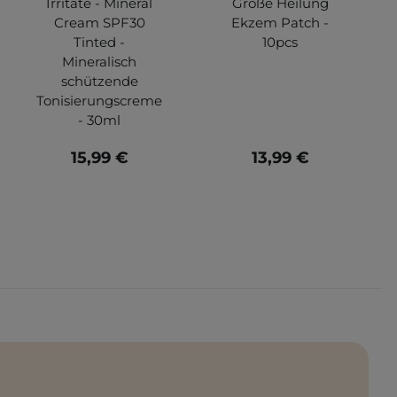
Irritate - Mineral
Große Heilung
Cream SPF30
Ekzem Patch -
Tinted -
10pcs
Mineralisch
schützende
Tonisierungscreme
- 30ml
15,99 €
13,99 €