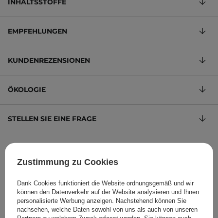
INHALTSSTOFFE
EMPFEHLUNGEN
KUNDENREZENSIONEN
ÖKOLOGIE
STELLEN SIE EINE FRAGE
Serum mit 23% Vitamin C
Zustimmung zu Cookies
79,80 €
/
100 ml
, inkl. MwSt.
Produktcode: 13284
Dank Cookies funktioniert die Website ordnungsgemäß und wir
können den Datenverkehr auf der Website analysieren und Ihnen
personalisierte Werbung anzeigen. Nachstehend können Sie
nachsehen, welche Daten sowohl von uns als auch von unseren