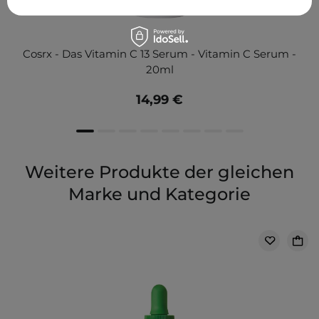
Cosrx - Das Vitamin C 13 Serum - Vitamin C Serum -
20ml
14,99 €
Weitere Produkte der gleichen
Marke und Kategorie