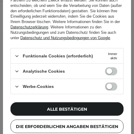
Partnern zu welchem Zweck erfasst werden. Sie können auch
15,96 €
19,95 €
entscheiden, ob und wem Sie die Verarbeitung von Daten (außer
/
Stk.
den erforderlichen Funktionsdaten) gestatten. Sie können Ihre
Einwilligung jederzeit widerrufen, indem Sie die Cookies aus
IN DEN WARENKORB
Ihrem Browser löschen. Weitere Informationen finden Sie in der
Datenschutzerklärung
. Weitere Informationen zu den
Folgende Produkte wurden von
Nutzungsbedingungen und zum Datenschutz finden Sie auch
unter
Datenschutz und Nutzungsbedingungen von Google
.
anderen Kunden geprüft
Immer
Funktionale Cookies (erforderlich)
aktiv
Analytische Cookies
Werbe-Cookies
ALLE BESTÄTIGEN
DIE ERFORDERLICHEN ANGABEN BESTÄTIGEN