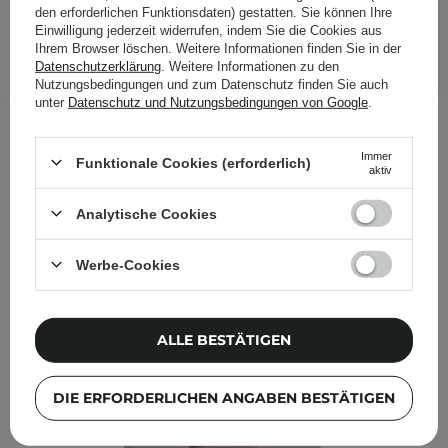
23,99 €
/
Stk.
den erforderlichen Funktionsdaten) gestatten. Sie können Ihre
Einwilligung jederzeit widerrufen, indem Sie die Cookies aus
Ihrem Browser löschen. Weitere Informationen finden Sie in der
IN DEN WARENKORB
Datenschutzerklärung
. Weitere Informationen zu den
Folgende Produkte wurden von
Nutzungsbedingungen und zum Datenschutz finden Sie auch
unter
Datenschutz und Nutzungsbedingungen von Google
.
anderen Kunden geprüft
Immer
Funktionale Cookies (erforderlich)
aktiv
Analytische Cookies
Werbe-Cookies
ALLE BESTÄTIGEN
DIE ERFORDERLICHEN ANGABEN BESTÄTIGEN