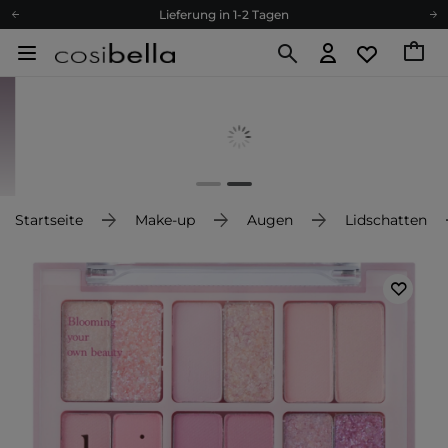
Lieferung in 1-2 Tagen
Empfehle uns weiter und sammle noch mehr Punkte
Kostenloser Versand ab 60 €
Ökologie
Versand nach Deutschland und Österreich
Treueprogramm
Lieferung in 1-2 Tagen
Empfehle uns weiter und sammle noch mehr Punkte
Startseite
Make-up
Augen
Lidschatten
Kostenloser Versand ab 60 €
Ökologie