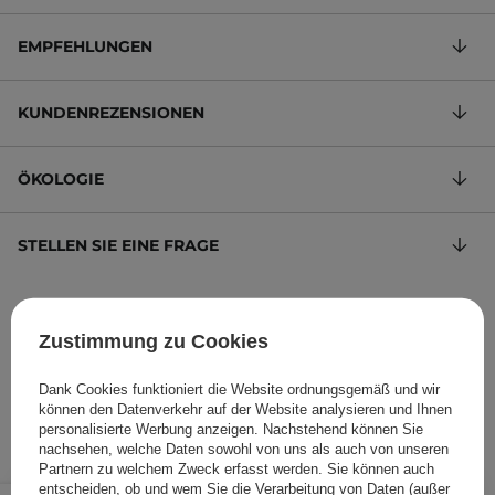
EMPFEHLUNGEN
KUNDENREZENSIONEN
ÖKOLOGIE
STELLEN SIE EINE FRAGE
Lidschattenpalette mit 18 Farben
Zustimmung zu Cookies
342,71 €
/
100 g
, inkl. MwSt.
Produktcode: 26872
Dank Cookies funktioniert die Website ordnungsgemäß und wir
können den Datenverkehr auf der Website analysieren und Ihnen
personalisierte Werbung anzeigen. Nachstehend können Sie
nachsehen, welche Daten sowohl von uns als auch von unseren
Partnern zu welchem Zweck erfasst werden. Sie können auch
entscheiden, ob und wem Sie die Verarbeitung von Daten (außer