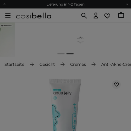
Lieferung in 1-2 Tagen
Empfehle uns weiter und sammle noch mehr Punkte
Kostenloser Versand ab 60 €
Ökologie
Versand nach Deutschland und Österreich
Treueprogramm
Lieferung in 1-2 Tagen
Empfehle uns weiter und sammle noch mehr Punkte
Startseite
Gesicht
Cremes
Anti-Akne-Cr
Kostenloser Versand ab 60 €
Ökologie