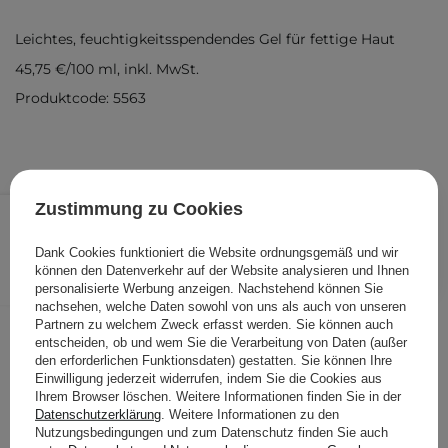
Leichtes, feuchtigkeitsspendendes Gel für fettige Haut
45,75 €
/
100 ml
, inkl. MwSt.
Produktcode: 5563
26,99 €
Zustimmung zu Cookies
/
Stk.
Dank Cookies funktioniert die Website ordnungsgemäß und wir
IN DEN WARENKORB
können den Datenverkehr auf der Website analysieren und Ihnen
Folgende Produkte wurden von
personalisierte Werbung anzeigen. Nachstehend können Sie
nachsehen, welche Daten sowohl von uns als auch von unseren
anderen Kunden geprüft
Partnern zu welchem Zweck erfasst werden. Sie können auch
entscheiden, ob und wem Sie die Verarbeitung von Daten (außer
den erforderlichen Funktionsdaten) gestatten. Sie können Ihre
Einwilligung jederzeit widerrufen, indem Sie die Cookies aus
Ihrem Browser löschen. Weitere Informationen finden Sie in der
Datenschutzerklärung
. Weitere Informationen zu den
Nutzungsbedingungen und zum Datenschutz finden Sie auch