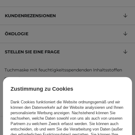
KUNDENREZENSIONEN
ÖKOLOGIE
STELLEN SIE EINE FRAGE
Tuchmaske mit feuchtigkeitsspendenden Inhaltsstoffen
9,29 €
/
100 g
, inkl. MwSt.
Produktcode: 26780
Zustimmung zu Cookies
Dank Cookies funktioniert die Website ordnungsgemäß und wir
können den Datenverkehr auf der Website analysieren und Ihnen
personalisierte Werbung anzeigen. Nachstehend können Sie
nachsehen, welche Daten sowohl von uns als auch von unseren
2,60 €
/
Stk.
Partnern zu welchem Zweck erfasst werden. Sie können auch
entscheiden, ob und wem Sie die Verarbeitung von Daten (außer
den erforderlichen Funktionsdaten) gestatten. Sie können Ihre
IN DEN WARENKORB