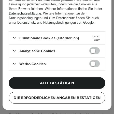
Einwilligung jederzeit widerrufen, indem Sie die Cookies aus
Folgende Produkte wurden von
Ihrem Browser löschen. Weitere Informationen finden Sie in der
Datenschutzerklärung
. Weitere Informationen zu den
anderen Kunden geprüft
Nutzungsbedingungen und zum Datenschutz finden Sie auch
unter
Datenschutz und Nutzungsbedingungen von Google
.
Immer
Funktionale Cookies (erforderlich)
aktiv
Analytische Cookies
Werbe-Cookies
ALLE BESTÄTIGEN
DIE ERFORDERLICHEN ANGABEN BESTÄTIGEN