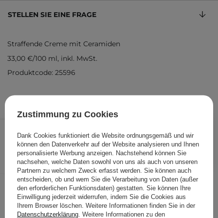
STELLEN SIE EINE FRAGE
Straffende Creme mit Ceramiden
33,00 €
/
100 ml
, inkl. MwSt.
Produktcode: 25596
Zustimmung zu Cookies
33,00 €
/
Stk.
Dank Cookies funktioniert die Website ordnungsgemäß und wir
können den Datenverkehr auf der Website analysieren und Ihnen
IN DEN WARENKORB
personalisierte Werbung anzeigen. Nachstehend können Sie
nachsehen, welche Daten sowohl von uns als auch von unseren
Folgende Produkte wurden von
Partnern zu welchem Zweck erfasst werden. Sie können auch
entscheiden, ob und wem Sie die Verarbeitung von Daten (außer
anderen Kunden geprüft
den erforderlichen Funktionsdaten) gestatten. Sie können Ihre
Einwilligung jederzeit widerrufen, indem Sie die Cookies aus
Ihrem Browser löschen. Weitere Informationen finden Sie in der
Datenschutzerklärung
. Weitere Informationen zu den